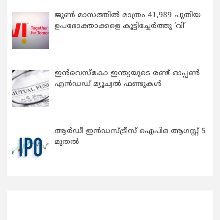
ജൂൺ മാസത്തിൽ മാത്രം 41,989 പുതിയ
ഉപഭോക്താക്കളെ കൂട്ടിച്ചേർത്തു ‘വി’
ഇന്‍വെസ്കോ ഇന്ത്യയുടെ രണ്ട് ഓപ്പണ്‍
എന്‍ഡഡ് മ്യൂച്വല്‍ ഫണ്ടുകള്‍
ആർഡീ ഇൻഡസ്ട്രീസ് ഐപിഒ ആഗസ്റ്റ് 5
മുതൽ