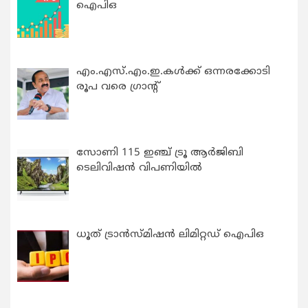
ഐപിഒ
എം.എസ്.എം.ഇ.കൾക്ക് ഒന്നരക്കോടി
രൂപ വരെ ഗ്രാന്റ്
സോണി 115 ഇഞ്ച് ട്രൂ ആർജിബി
ടെലിവിഷൻ വിപണിയിൽ
ധൂത് ട്രാൻസ്മിഷൻ ലിമിറ്റഡ് ഐപിഒ