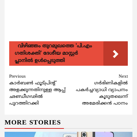
വിഴിഞ്ഞം തുറമുഖത്തെ 'പി.എം
ഗതിശക്തി' ദേശീയ മാസ്റ്റർ
പ്ലാനിൽ ഉൾപ്പെടുത്തി
Continue
Previous
Next
കാര്‍ബണ്‍ ഫൂട്പ്രിന്റ്
ഗര്‍ഭിണികളില്‍
Reading
അളക്കുന്നതിനുള്ള ആപ്പ്
പകര്‍ച്ചവ്യാധി വ്യാപനം
ഛണ്ഡീഗഢില്‍
കൂടുതലെന്ന്
പുറത്തിറക്കി
അമേരിക്കന്‍ പഠനം
MORE STORIES