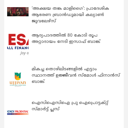
‘അക്ഷയ തങ്ക മാളിഗൈ’: പ്രാദേശിക
ആഭരണ ബ്രാന്‍ഡുമായി കല്യാണ്‍
ജുവലേഴ്‌സ്
ആദ്യപാദത്തിൽ 80 കോടി രൂപ
അറ്റാദായം നേടി ഇസാഫ് ബാങ്ക്
മികച്ച തൊഴിലിടങ്ങളിൽ എട്ടാം
സ്ഥാനത്ത് ഉജ്ജീവൻ സ്മോൾ ഫിനാൻസ്
ബാങ്ക്
ഐസിഐസിഐ പ്രു ഐപ്രൊട്ടക്റ്റ്
സ്മാർട്ട് പ്ലസ്