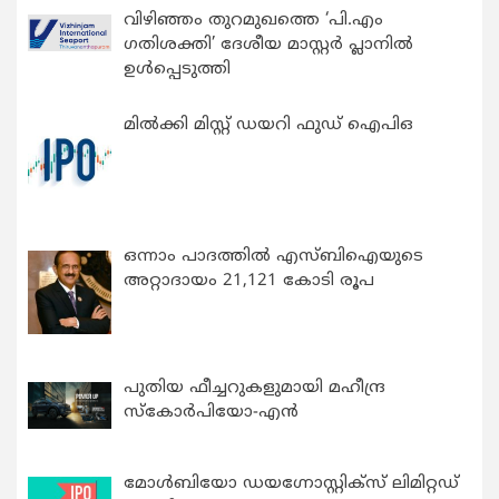
വിഴിഞ്ഞം തുറമുഖത്തെ ‘പി.എം
ഗതിശക്തി’ ദേശീയ മാസ്റ്റർ പ്ലാനിൽ
ഉൾപ്പെടുത്തി
മിൽക്കി മിസ്റ്റ് ഡയറി ഫുഡ് ഐപിഒ
ഒന്നാം പാദത്തിൽ എസ്ബിഐയുടെ
അറ്റാദായം 21,121 കോടി രൂപ
പുതിയ ഫീച്ചറുകളുമായി മഹീന്ദ്ര
സ്കോർപിയോ-എൻ
മോൾബിയോ ഡയഗ്നോസ്റ്റിക്സ് ലിമിറ്റഡ്