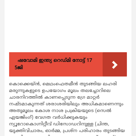
ഷവോമി ഇന്ത്യ റെഡ്മി നോട്ട് 17
5ജി
കൊക്കെയ്ന്‍, മെഥംഫെതമീന്‍ തുടങ്ങിയ ലഹരി
മരുന്നുകളുടെ ഉപയോഗം മൂലം തലച്ചോറിലെ
ചാരനിറത്തില്‍ കാണപ്പെടുന്ന ഗ്രേ മാറ്റര്‍
നഷ്ടമാകുന്നത് ശരാശരിയിലും അധികമാണെന്നും
അതുമൂലം കോശ നാശ പ്രക്രിയയുടെ (സെല്‍
ഏയജിംഗ്) വേഗത വര്‍ധിക്കുകയും
ന്യൂറോകൊഗ്നിറ്റീവ് ഡിസോഡറിനുള്ള (ചിന്ത,
യുക്തിവിചാരം, ഓര്‍മ്മ, പ്രശ്‌ന പരിഹാരം തുടങ്ങിയ