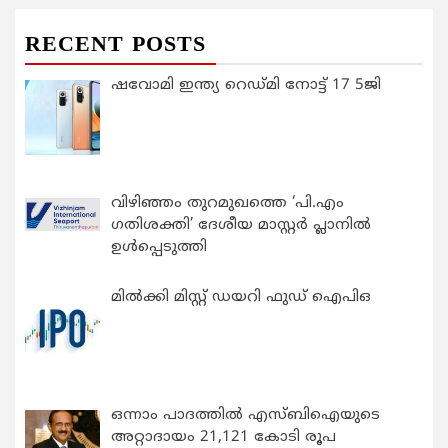
RECENT POSTS
ഷവോമി ഇന്ത്യ റെഡ്മി നോട്ട് 17 5ജി
വിഴിഞ്ഞം തുറമുഖത്തെ ‘പി.എം
ഗതിശക്തി’ ദേശീയ മാസ്റ്റർ പ്ലാനിൽ
ഉൾപ്പെടുത്തി
മിൽക്കി മിസ്റ്റ് ഡയറി ഫുഡ് ഐപിഒ
ഒന്നാം പാദത്തിൽ എസ്ബിഐയുടെ
അറ്റാദായം 21,121 കോടി രൂപ