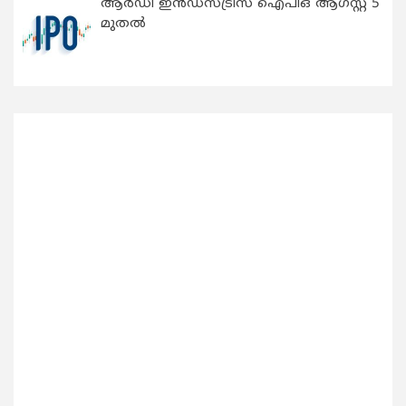
ആർഡീ ഇൻഡസ്ട്രീസ് ഐപിഒ ആഗസ്റ്റ് 5
മുതൽ