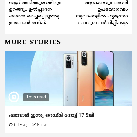
ആറ് മണിക്കൂറെങ്കിലും
മദ്യപാനവും ലഹരി
Reading
ഉറങ്ങൂ.. ഉല്‍പ്പാദന
ഉപയോഗവും
ക്ഷമത മെച്ചപ്പെടുത്തൂ:
യുവാക്കളില്‍ ഹൃദ്രോഗ
ഇലോണ്‍ മസ്‌ക്
സാധ്യത വര്‍ധിപ്പിക്കും
MORE STORIES
1 min read
ഷവോമി ഇന്ത്യ റെഡ്മി നോട്ട് 17 5ജി
1 day ago
Kumar