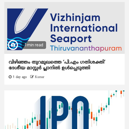
1 min read
വിഴിഞ്ഞം തുറമുഖത്തെ ‘പി.എം ഗതിശക്തി’
ദേശീയ മാസ്റ്റർ പ്ലാനിൽ ഉൾപ്പെടുത്തി
1 day ago
Kumar