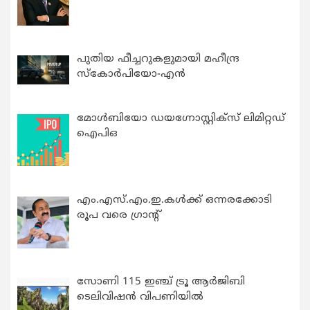
പുതിയ ഫീച്ചറുകളുമായി മഹീന്ദ്ര
സ്കോർപിയോ-എൻ
മോൾബിയോ ഡയഗ്നോസ്റ്റിക്സ് ലിമിറ്റഡ്
ഐപിഒ
എം.എസ്.എം.ഇ.കൾക്ക് ഒന്നരക്കോടി
രൂപ വരെ ഗ്രാന്റ്
സോണി 115 ഇഞ്ച് ട്രൂ ആർജിബി
ടെലിവിഷൻ വിപണിയിൽ