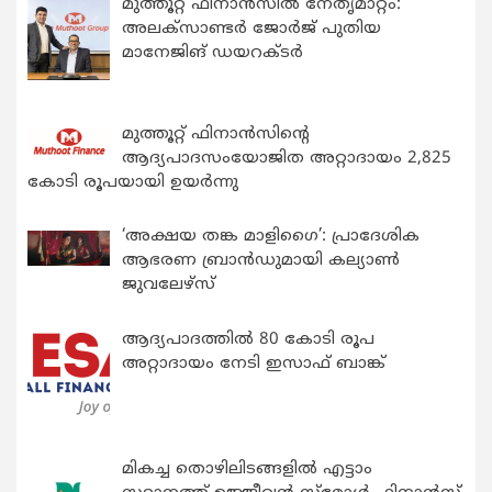
മുത്തൂറ്റ് ഫിനാൻസിൽ നേതൃമാറ്റം:
അലക്സാണ്ടർ ജോർജ് പുതിയ
മാനേജിങ് ഡയറക്ടർ
മുത്തൂറ്റ് ഫിനാൻസിന്റെ
ആദ്യപാദസംയോജിത അറ്റാദായം 2,825
കോടി രൂപയായി ഉയർന്നു
‘അക്ഷയ തങ്ക മാളിഗൈ’: പ്രാദേശിക
ആഭരണ ബ്രാന്‍ഡുമായി കല്യാണ്‍
ജുവലേഴ്‌സ്
ആദ്യപാദത്തിൽ 80 കോടി രൂപ
അറ്റാദായം നേടി ഇസാഫ് ബാങ്ക്
മികച്ച തൊഴിലിടങ്ങളിൽ എട്ടാം