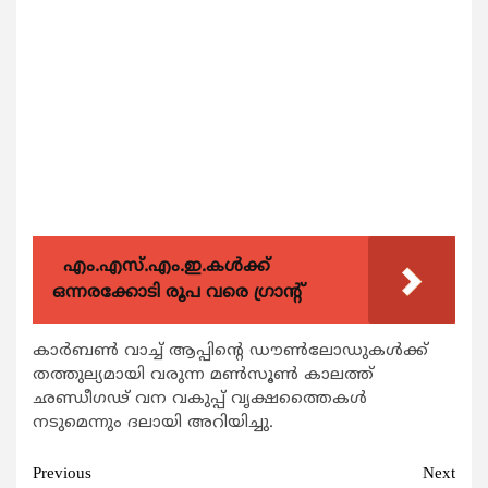
എം.എസ്.എം.ഇ.കൾക്ക്
ഒന്നരക്കോടി രൂപ വരെ ഗ്രാന്റ്
കാര്‍ബണ്‍ വാച്ച് ആപ്പിന്റെ ഡൗണ്‍ലോഡുകള്‍ക്ക്
തത്തുല്യമായി വരുന്ന മണ്‍സൂണ്‍ കാലത്ത്
ഛണ്ഡീഗഢ് വന വകുപ്പ് വൃക്ഷത്തൈകള്‍
നടുമെന്നും ദലായി അറിയിച്ചു.
Continue
Previous
Next