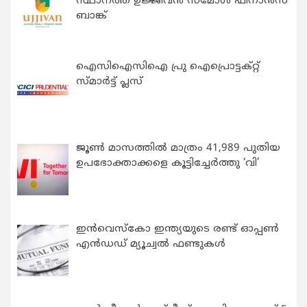
സ്ഥാനത്ത് ഉജ്ജീവൻ സ്മോൾ ഫിനാൻസ്
ബാങ്ക്
ഐസിഐസിഐ പ്രു ഐപ്രൊട്ടക്റ്റ്
സ്മാർട്ട് പ്ലസ്
ജൂൺ മാസത്തിൽ മാത്രം 41,989 പുതിയ
ഉപഭോക്താക്കളെ കൂട്ടിച്ചേർത്തു ‘വി’
ഇന്‍വെസ്കോ ഇന്ത്യയുടെ രണ്ട് ഓപ്പണ്‍
എന്‍ഡഡ് മ്യൂച്വല്‍ ഫണ്ടുകള്‍