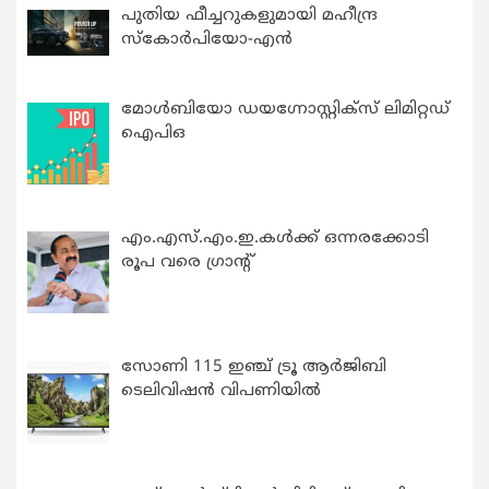
പുതിയ ഫീച്ചറുകളുമായി മഹീന്ദ്ര
സ്കോർപിയോ-എൻ
മോൾബിയോ ഡയഗ്നോസ്റ്റിക്സ് ലിമിറ്റഡ്
ഐപിഒ
എം.എസ്.എം.ഇ.കൾക്ക് ഒന്നരക്കോടി
രൂപ വരെ ഗ്രാന്റ്
സോണി 115 ഇഞ്ച് ട്രൂ ആർജിബി
ടെലിവിഷൻ വിപണിയിൽ