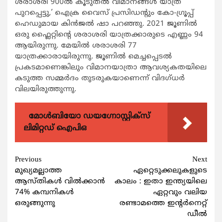
ശരാശരി 900ല്‍ കൂടുതല്‍ വിമാനങ്ങള്‍ യാത്ര
പുറപ്പെട്ടു,’ ഐക്ര വൈസ് പ്രസിഡന്‍റും കോ-ഗ്രൂപ്പ്
ഹെഡുമായ കിന്‍ജല്‍ ഷാ പറഞ്ഞു. 2021 ജൂണില്‍
ഒരു ഫ്ലൈറ്റിന്‍റെ ശരാശരി യാത്രക്കാരുടെ എണ്ണം 94
ആയിരുന്നു. മേയില്‍ ശരാശരി 77
യാത്രക്കാരായിരുന്നു. ജൂണില്‍ മെച്ചപ്പെടല്‍
പ്രകടമാണെങ്കിലും വിമാനയാത്രാ ആവശ്യകതയിലെ
കടുത്ത സമ്മര്‍ദം തുടരുകയാണെന്ന് വിദഗ്ധര്‍
വിലയിരുത്തുന്നു.
മോൾബിയോ ഡയഗ്നോസ്റ്റിക്സ്
ലിമിറ്റഡ് ഐപിഒ
Continue
Previous
Next
മുഖ്യമല്ലാത്ത
ഏറ്റെടുക്കലുകളുടെ
Reading
ആസ്തികള്‍ വില്‍ക്കാന്‍
കാലം : ഇതാ ഇന്ത്യയിലെ
74% കമ്പനികള്‍
ഏറ്റവും വലിയ
ഒരുങ്ങുന്നു
രണ്ടാമത്തെ ഇന്‍റര്‍നെറ്റ്
ഡീല്‍