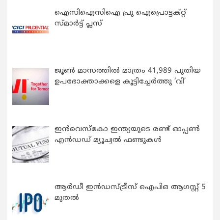
ഐസിഐസിഐ പ്രു ഐപ്രൊട്ടക്റ്റ്
സ്മാർട്ട് പ്ലസ്
ജൂൺ മാസത്തിൽ മാത്രം 41,989 പുതിയ
ഉപഭോക്താക്കളെ കൂട്ടിച്ചേർത്തു ‘വി’
ഇന്‍വെസ്കോ ഇന്ത്യയുടെ രണ്ട് ഓപ്പണ്‍
എന്‍ഡഡ് മ്യൂച്വല്‍ ഫണ്ടുകള്‍
ആർഡീ ഇൻഡസ്ട്രീസ് ഐപിഒ ആഗസ്റ്റ് 5
മുതൽ