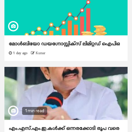
മോൾബിയോ ഡയഗ്നോസ്റ്റിക്സ് ലിമിറ്റഡ് ഐപിഒ
1 day ago
Kumar
1 min read
എം.എസ്.എം.ഇ.കൾക്ക് ഒന്നരക്കോടി രൂപ വരെ