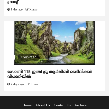
ഗ്രാന്റ്
1 day ago
Kumar
1 min read
സോണി 115 ഇഞ്ച് ട്രൂ ആർജിബി ടെലിവിഷൻ
വിപണിയിൽ
2 days ago
Kumar
Home
About Us
Contact Us
Archive