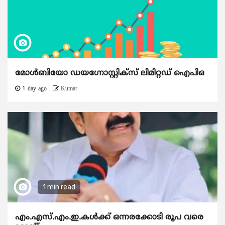
മോൾബിയോ ഡയഗ്നോസ്റ്റിക്സ് ലിമിറ്റഡ് ഐപിഒ
1 day ago
Kumar
1 min read
എം.എസ്.എം.ഇ.കൾക്ക് ഒന്നരക്കോടി രൂപ വരെ