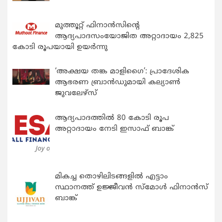
മുത്തൂറ്റ് ഫിനാൻസിന്റെ
ആദ്യപാദസംയോജിത അറ്റാദായം 2,825
കോടി രൂപയായി ഉയർന്നു
‘അക്ഷയ തങ്ക മാളിഗൈ’: പ്രാദേശിക
ആഭരണ ബ്രാന്‍ഡുമായി കല്യാണ്‍
ജുവലേഴ്‌സ്
ആദ്യപാദത്തിൽ 80 കോടി രൂപ
അറ്റാദായം നേടി ഇസാഫ് ബാങ്ക്
മികച്ച തൊഴിലിടങ്ങളിൽ എട്ടാം
സ്ഥാനത്ത് ഉജ്ജീവൻ സ്മോൾ ഫിനാൻസ്
ബാങ്ക്