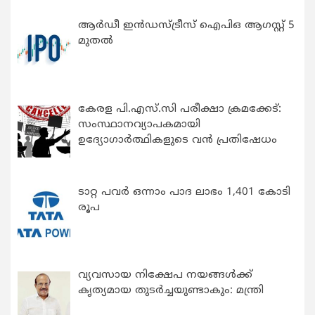
ആർഡീ ഇൻഡസ്ട്രീസ് ഐപിഒ ആഗസ്റ്റ് 5
മുതൽ
കേരള പി.എസ്.സി പരീക്ഷാ ക്രമക്കേട്:
സംസ്ഥാനവ്യാപകമായി
ഉദ്യോഗാര്‍ത്ഥികളുടെ വന്‍ പ്രതിഷേധം
ടാറ്റ പവർ ഒന്നാം പാദ ലാഭം 1,401 കോടി
രൂപ
വ്യവസായ നിക്ഷേപ നയങ്ങള്‍ക്ക്
കൃത്യമായ തുടര്‍ച്ചയുണ്ടാകും: മന്ത്രി