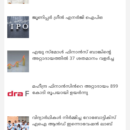
ജൂണിപ്പർ ഗ്രീൻ എനർജി ഐപിഒ
എയു സ്‌മോൾ ഫിനാൻസ് ബാങ്കിന്റെ
അറ്റാദായത്തിൽ 37 ശതമാനം വളർച്ച
മഹീന്ദ്ര ഫിനാൻസിൻറെ അറ്റാദായം 899
കോടി രൂപയായി ഉയർന്നു
വിദ്യാര്‍ഥികള്‍ നിര്‍മ്മിച്ച റോബോട്ടിക്സ്
എഐ ആന്‍ഡ് ഇന്നൊവേഷന്‍ ലാബ്