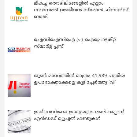
മികച്ച തൊഴിലിടങ്ങളിൽ എട്ടാം
സ്ഥാനത്ത് ഉജ്ജീവൻ സ്മോൾ ഫിനാൻസ്
ബാങ്ക്
ഐസിഐസിഐ പ്രു ഐപ്രൊട്ടക്റ്റ്
സ്മാർട്ട് പ്ലസ്
ജൂൺ മാസത്തിൽ മാത്രം 41,989 പുതിയ
ഉപഭോക്താക്കളെ കൂട്ടിച്ചേർത്തു ‘വി’
ഇന്‍വെസ്കോ ഇന്ത്യയുടെ രണ്ട് ഓപ്പണ്‍
എന്‍ഡഡ് മ്യൂച്വല്‍ ഫണ്ടുകള്‍