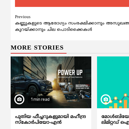
Continue
Previous
കണ്ണുകളുടെ ആരോഗ്യം സംരക്ഷിക്കാനും അസുഖങ്ങ
Reading
കുറയ്ക്കാനും ചില പൊടിക്കൈകള്‍
MORE STORIES
1 min read
പുതിയ ഫീച്ചറുകളുമായി മഹീന്ദ്ര
മോൾബിയോ ഡ
സ്കോർപിയോ-എൻ
ലിമിറ്റഡ് 