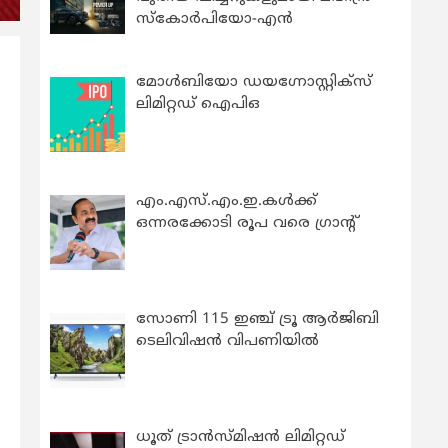
സ്കോർപിയോ-എൻ
മോൾബിയോ ഡയഗ്നോസ്റ്റിക്സ്
ലിമിറ്റഡ് ഐപിഒ
എം.എസ്.എം.ഇ.കൾക്ക്
ഒന്നരക്കോടി രൂപ വരെ ഗ്രാന്റ്
സോണി 115 ഇഞ്ച് ട്രൂ ആർജിബി
ടെലിവിഷൻ വിപണിയിൽ
ധൂത് ട്രാൻസ്മിഷൻ ലിമിറ്റഡ്