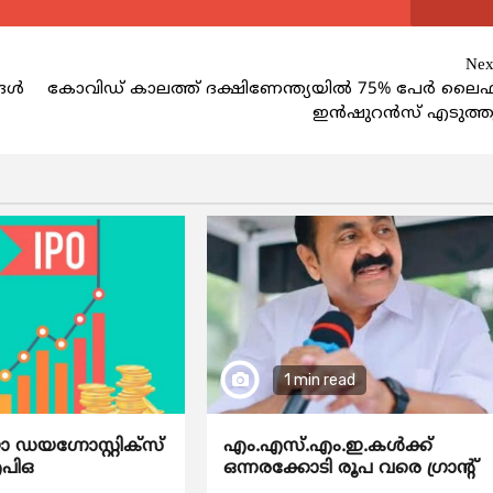
Nex
ള്‍
കോവിഡ് കാലത്ത് ദക്ഷിണേന്ത്യയില്‍ 75% പേര്‍ ലൈഫ
ഇന്‍ഷുറന്‍സ് എടുത്ത
1 min read
യഗ്നോസ്റ്റിക്സ്
എം.എസ്.എം.ഇ.കൾക്ക്
ഐപിഒ
ഒന്നരക്കോടി രൂപ വരെ ഗ്രാന്റ്