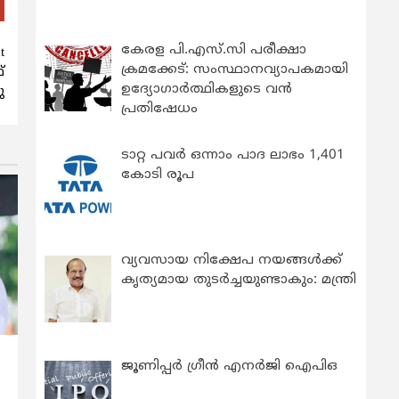
കേരള പി.എസ്.സി പരീക്ഷാ
t
ക്രമക്കേട്: സംസ്ഥാനവ്യാപകമായി
്
ഉദ്യോഗാര്‍ത്ഥികളുടെ വന്‍
ു
പ്രതിഷേധം
ടാറ്റ പവർ ഒന്നാം പാദ ലാഭം 1,401
കോടി രൂപ
വ്യവസായ നിക്ഷേപ നയങ്ങള്‍ക്ക്
കൃത്യമായ തുടര്‍ച്ചയുണ്ടാകും: മന്ത്രി
ജൂണിപ്പർ ഗ്രീൻ എനർജി ഐപിഒ