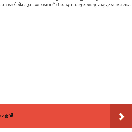
ചുകൊണ്ടിരിക്കുകയാണെന്
ന് കേന്ദ്ര ആരോഗ്യ കുടുംബക്ഷേമ
യോ-എൻ