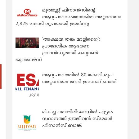
മുത്തൂറ്റ് ഫിനാൻസിന്റെ
ആദ്യപാദസംയോജിത അറ്റാദായം
2,825 കോടി രൂപയായി ഉയർന്നു
‘അക്ഷയ തങ്ക മാളിഗൈ’:
പ്രാദേശിക ആഭരണ
ബ്രാന്‍ഡുമായി കല്യാണ്‍
ജുവലേഴ്‌സ്
ആദ്യപാദത്തിൽ 80 കോടി രൂപ
അറ്റാദായം നേടി ഇസാഫ് ബാങ്ക്
മികച്ച തൊഴിലിടങ്ങളിൽ എട്ടാം
സ്ഥാനത്ത് ഉജ്ജീവൻ സ്മോൾ
ഫിനാൻസ് ബാങ്ക്