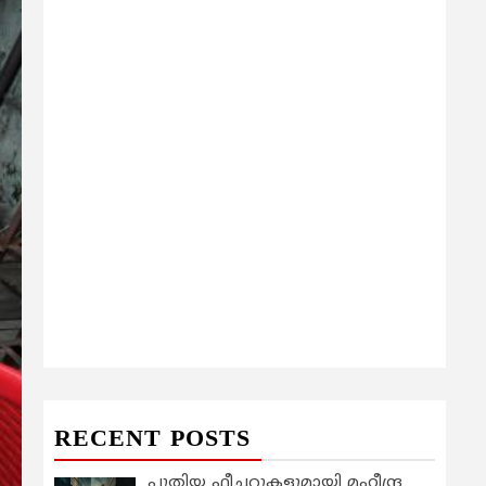
RECENT POSTS
പുതിയ ഫീച്ചറുകളുമായി മഹീന്ദ്ര