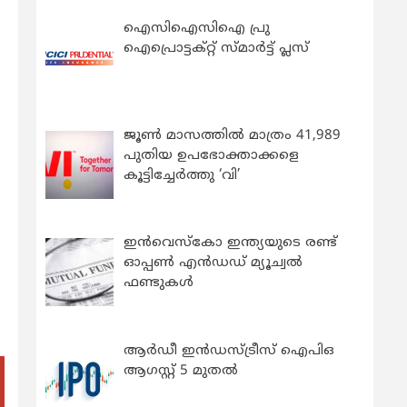
ഐസിഐസിഐ പ്രു
ഐപ്രൊട്ടക്റ്റ് സ്മാർട്ട് പ്ലസ്
ജൂൺ മാസത്തിൽ മാത്രം 41,989
പുതിയ ഉപഭോക്താക്കളെ
കൂട്ടിച്ചേർത്തു ‘വി’
ഇന്‍വെസ്കോ ഇന്ത്യയുടെ രണ്ട്
ഓപ്പണ്‍ എന്‍ഡഡ് മ്യൂച്വല്‍
ഫണ്ടുകള്‍
ആർഡീ ഇൻഡസ്ട്രീസ് ഐപിഒ
ആഗസ്റ്റ് 5 മുതൽ