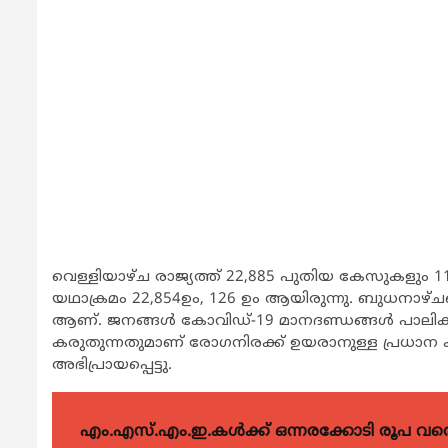
വെള്ളിയാഴ്ച രാജ്യത്ത് 22,885 പുതിയ കേസുകളും 117
യഥാക്രമം 22,854ഉം, 126 ഉം ആയിരുന്നു. ബുധനാഴ്
ആണ്. ജനങ്ങള്‍ കോവിഡ്-19 മാനദണ്ഡങ്ങള്‍ പാലിക്ക
കരുതുന്നതുമാണ് രോഗനിരക്ക് ഉയരാനുള്ള പ്രധാന
അഭിപ്രായപ്പെട്ടു.
എം.എസ്.എം.ഇ.കൾക്ക് ഒന്നരക്കോടി രൂപ വരെ ഗ