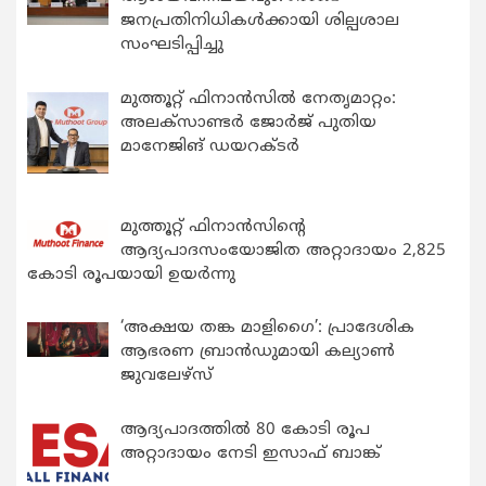
ജനപ്രതിനിധികൾക്കായി ശില്പശാല
സംഘടിപ്പിച്ചു
മുത്തൂറ്റ് ഫിനാൻസിൽ നേതൃമാറ്റം:
അലക്സാണ്ടർ ജോർജ് പുതിയ
മാനേജിങ് ഡയറക്ടർ
മുത്തൂറ്റ് ഫിനാൻസിന്റെ
ആദ്യപാദസംയോജിത അറ്റാദായം 2,825
കോടി രൂപയായി ഉയർന്നു
‘അക്ഷയ തങ്ക മാളിഗൈ’: പ്രാദേശിക
ആഭരണ ബ്രാന്‍ഡുമായി കല്യാണ്‍
ജുവലേഴ്‌സ്
ആദ്യപാദത്തിൽ 80 കോടി രൂപ
അറ്റാദായം നേടി ഇസാഫ് ബാങ്ക്