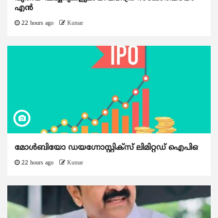
എൻ
22 hours ago
Kumar
മോൾബിയോ ഡയഗ്നോസ്റ്റിക്സ് ലിമിറ്റഡ് ഐപിഒ
22 hours ago
Kumar