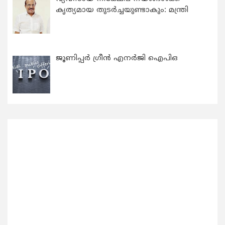
കൃത്യമായ തുടര്‍ച്ചയുണ്ടാകും: മന്ത്രി
ജൂണിപ്പർ ഗ്രീൻ എനർജി ഐപിഒ