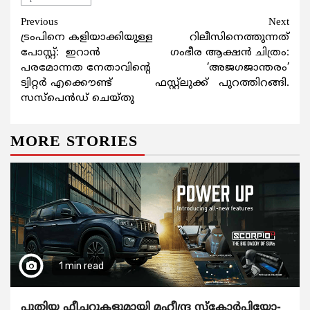
Continue
Previous
Next
ട്രംപിനെ കളിയാക്കിയുള്ള
റിലീസിനെത്തുന്നത്
Reading
പോസ്റ്റ്: ഇറാൻ
ഗംഭീര ആക്ഷൻ ചിത്രം:
പരമോന്നത നേതാവിന്റെ
‘അജഗജാന്തരം’
ട്വിറ്റർ എക്കൌണ്ട്
ഫസ്റ്റ്ലുക്ക് പുറത്തിറങ്ങി.
സസ്പെൻഡ് ചെയ്തു
MORE STORIES
1 min read
പുതിയ ഫീച്ചറുകളുമായി മഹീന്ദ്ര സ്കോർപിയോ-