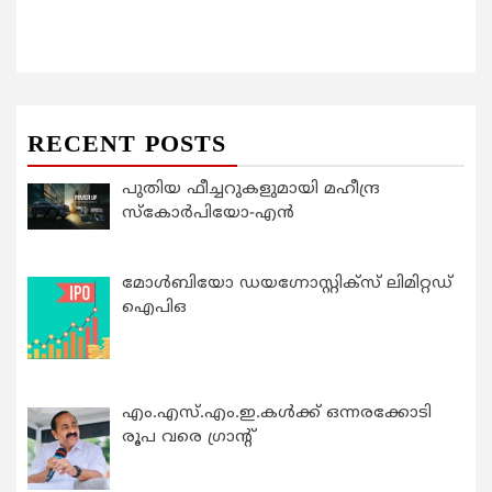
RECENT POSTS
പുതിയ ഫീച്ചറുകളുമായി മഹീന്ദ്ര
സ്കോർപിയോ-എൻ
മോൾബിയോ ഡയഗ്നോസ്റ്റിക്സ് ലിമിറ്റഡ്
ഐപിഒ
എം.എസ്.എം.ഇ.കൾക്ക് ഒന്നരക്കോടി
രൂപ വരെ ഗ്രാന്റ്