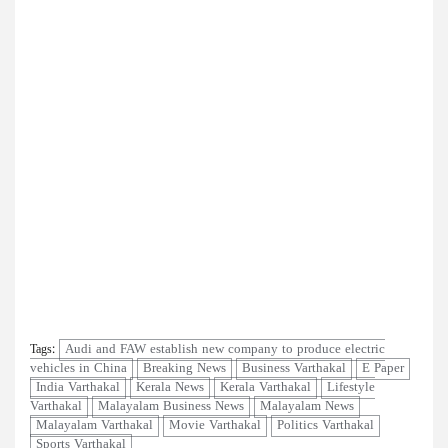
Audi and FAW establish new company to produce electric
Tags:
vehicles in China
Breaking News
Business Varthakal
E Paper
India Varthakal
Kerala News
Kerala Varthakal
Lifestyle
Varthakal
Malayalam Business News
Malayalam News
Malayalam Varthakal
Movie Varthakal
Politics Varthakal
Sports Varthakal