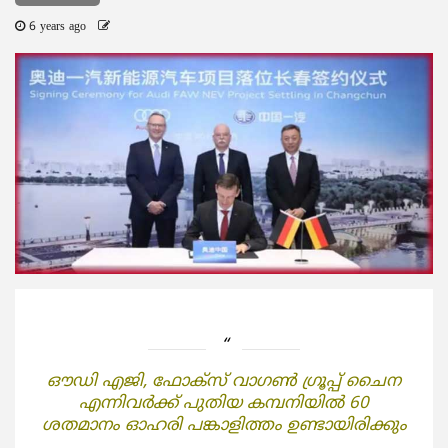
6 years ago
ഔഡി എജി, ഫോക്‌സ് വാഗണ്‍ ഗ്രൂപ്പ് ചൈന
എന്നിവര്‍ക്ക് പുതിയ കമ്പനിയില്‍ 60
ശതമാനം ഓഹരി പങ്കാളിത്തം ഉണ്ടായിരിക്കും