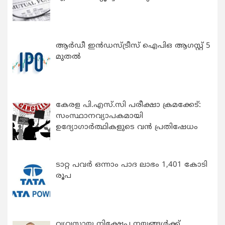
ആർഡീ ഇൻഡസ്ട്രീസ് ഐപിഒ ആഗസ്റ്റ് 5
മുതൽ
കേരള പി.എസ്.സി പരീക്ഷാ ക്രമക്കേട്:
സംസ്ഥാനവ്യാപകമായി
ഉദ്യോഗാര്‍ത്ഥികളുടെ വന്‍ പ്രതിഷേധം
ടാറ്റ പവർ ഒന്നാം പാദ ലാഭം 1,401 കോടി
രൂപ
വ്യവസായ നിക്ഷേപ നയങ്ങള്‍ക്ക്