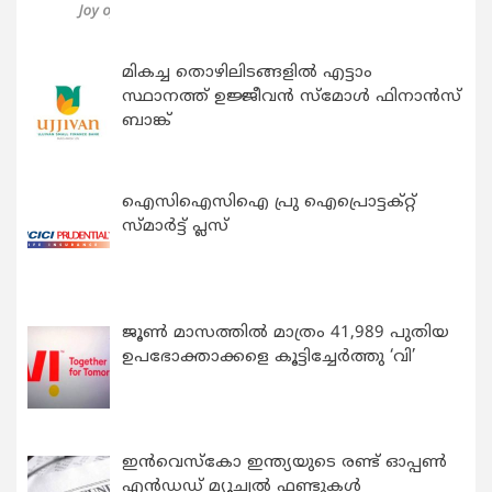
മികച്ച തൊഴിലിടങ്ങളിൽ എട്ടാം
സ്ഥാനത്ത് ഉജ്ജീവൻ സ്മോൾ ഫിനാൻസ്
ബാങ്ക്
ഐസിഐസിഐ പ്രു ഐപ്രൊട്ടക്റ്റ്
സ്മാർട്ട് പ്ലസ്
ജൂൺ മാസത്തിൽ മാത്രം 41,989 പുതിയ
ഉപഭോക്താക്കളെ കൂട്ടിച്ചേർത്തു ‘വി’
ഇന്‍വെസ്കോ ഇന്ത്യയുടെ രണ്ട് ഓപ്പണ്‍
എന്‍ഡഡ് മ്യൂച്വല്‍ ഫണ്ടുകള്‍