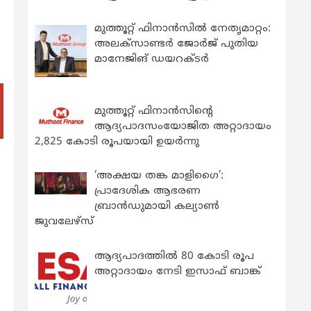
മുത്തൂറ്റ് ഫിനാൻസിൽ നേതൃമാറ്റം:
അലക്സാണ്ടർ ജോർജ് പുതിയ
മാനേജിങ് ഡയറക്ടർ
മുത്തൂറ്റ് ഫിനാൻസിന്റെ
ആദ്യപാദസംയോജിത അറ്റാദായം
2,825 കോടി രൂപയായി ഉയർന്നു
‘അക്ഷയ തങ്ക മാളിഗൈ’:
പ്രാദേശിക ആഭരണ
ബ്രാന്‍ഡുമായി കല്യാണ്‍
ജുവലേഴ്‌സ്
ആദ്യപാദത്തിൽ 80 കോടി രൂപ
അറ്റാദായം നേടി ഇസാഫ് ബാങ്ക്