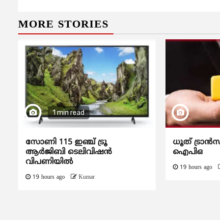
MORE STORIES
1 min read
സോണി 115 ഇഞ്ച് ട്രൂ
ധൂത് ട്രാൻസ
ആർജിബി ടെലിവിഷൻ
ഐപിഒ
വിപണിയിൽ
19 hours ago
19 hours ago
Kumar