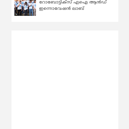
റോബോട്ടിക്സ് എഐ ആന്‍ഡ്
ഇന്നൊവേഷന്‍ ലാബ്