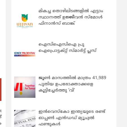
മികച്ച തൊഴിലിടങ്ങളിൽ എട്ടാം
സ്ഥാനത്ത് ഉജ്ജീവൻ സ്മോൾ
ഫിനാൻസ് ബാങ്ക്
ഐസിഐസിഐ പ്രു
ഐപ്രൊട്ടക്റ്റ് സ്മാർട്ട് പ്ലസ്
ജൂൺ മാസത്തിൽ മാത്രം 41,989
പുതിയ ഉപഭോക്താക്കളെ
കൂട്ടിച്ചേർത്തു ‘വി’
t
ഇന്‍വെസ്കോ ഇന്ത്യയുടെ രണ്ട്
്
ഓപ്പണ്‍ എന്‍ഡഡ് മ്യൂച്വല്‍
ം
ഫണ്ടുകള്‍