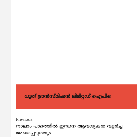
ധൂത് ട്രാൻസ്മിഷൻ ലിമിറ്റഡ് ഐപിഒ
Continue
Previous
നാലാം പാദത്തില്‍ ഇന്ധന ആവശ്യകത വളര്‍ച്ച
Reading
രേഖപ്പെടുത്തും