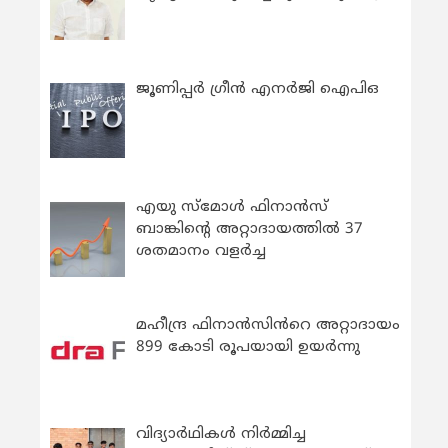
ജൂണിപ്പർ ഗ്രീൻ എനർജി ഐപിഒ
എയു സ്‌മോൾ ഫിനാൻസ്
ബാങ്കിന്റെ അറ്റാദായത്തിൽ 37
ശതമാനം വളർച്ച
മഹീന്ദ്ര ഫിനാൻസിൻറെ അറ്റാദായം
899 കോടി രൂപയായി ഉയർന്നു
വിദ്യാര്‍ഥികള്‍ നിര്‍മ്മിച്ച