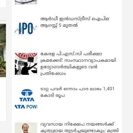
ആർഡീ ഇൻഡസ്ട്രീസ് ഐപിഒ
ആഗസ്റ്റ് 5 മുതൽ
കേരള പി.എസ്.സി പരീക്ഷാ
ക്രമക്കേട്: സംസ്ഥാനവ്യാപകമായി
ഉദ്യോഗാര്‍ത്ഥികളുടെ വന്‍
പ്രതിഷേധം
ടാറ്റ പവർ ഒന്നാം പാദ ലാഭം 1,401
‍
കോടി രൂപ
വ്യവസായ നിക്ഷേപ നയങ്ങള്‍ക്ക്
കൃത്യമായ തുടര്‍ച്ചയുണ്ടാകും: മന്ത്രി