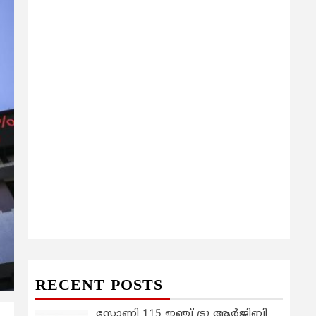
RECENT POSTS
സോണി 115 ഇഞ്ച് ട്രൂ ആർജിബി