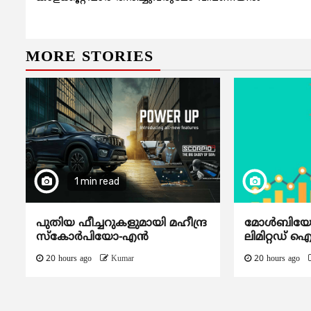
Reading
MORE STORIES
1 min read
പുതിയ ഫീച്ചറുകളുമായി മഹീന്ദ്ര
മോൾബിയോ ഡ
സ്കോർപിയോ-എൻ
ലിമിറ്റഡ് 
20 hours ago
Kumar
20 hours ago