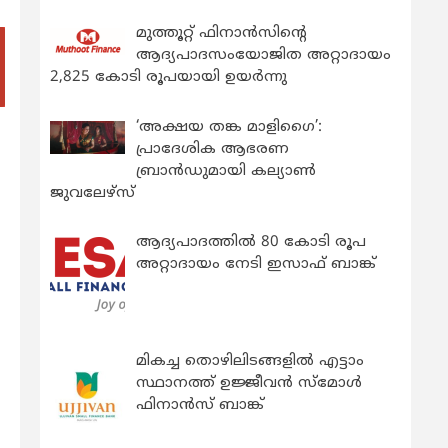
മുത്തൂറ്റ് ഫിനാൻസിന്റെ
ആദ്യപാദസംയോജിത അറ്റാദായം
2,825 കോടി രൂപയായി ഉയർന്നു
‘അക്ഷയ തങ്ക മാളിഗൈ’:
പ്രാദേശിക ആഭരണ
ബ്രാന്‍ഡുമായി കല്യാണ്‍
ജുവലേഴ്‌സ്
ആദ്യപാദത്തിൽ 80 കോടി രൂപ
അറ്റാദായം നേടി ഇസാഫ് ബാങ്ക്
മികച്ച തൊഴിലിടങ്ങളിൽ എട്ടാം
സ്ഥാനത്ത് ഉജ്ജീവൻ സ്മോൾ
ഫിനാൻസ് ബാങ്ക്