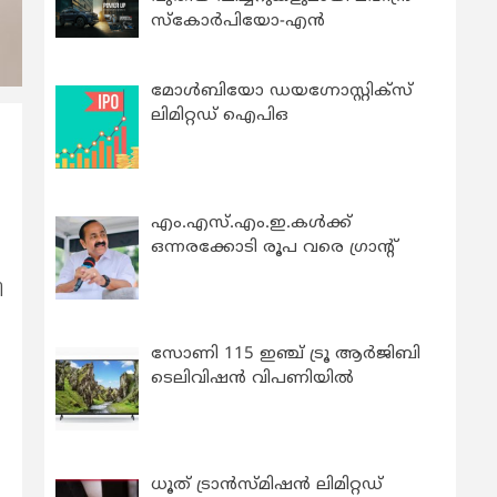
സ്കോർപിയോ-എൻ
മോൾബിയോ ഡയഗ്നോസ്റ്റിക്സ്
ലിമിറ്റഡ് ഐപിഒ
എം.എസ്.എം.ഇ.കൾക്ക്
ഒന്നരക്കോടി രൂപ വരെ ഗ്രാന്റ്
ി
സോണി 115 ഇഞ്ച് ട്രൂ ആർജിബി
ടെലിവിഷൻ വിപണിയിൽ
ധൂത് ട്രാൻസ്മിഷൻ ലിമിറ്റഡ്