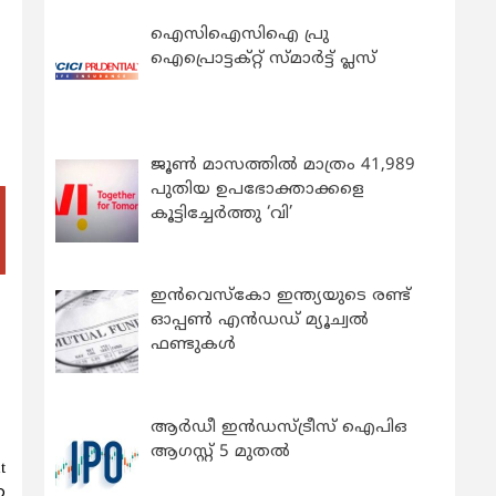
ഐസിഐസിഐ പ്രു
ഐപ്രൊട്ടക്റ്റ് സ്മാർട്ട് പ്ലസ്
ജൂൺ മാസത്തിൽ മാത്രം 41,989
പുതിയ ഉപഭോക്താക്കളെ
കൂട്ടിച്ചേർത്തു ‘വി’
ഇന്‍വെസ്കോ ഇന്ത്യയുടെ രണ്ട്
ഓപ്പണ്‍ എന്‍ഡഡ് മ്യൂച്വല്‍
ഫണ്ടുകള്‍
ആർഡീ ഇൻഡസ്ട്രീസ് ഐപിഒ
ആഗസ്റ്റ് 5 മുതൽ
t
ന