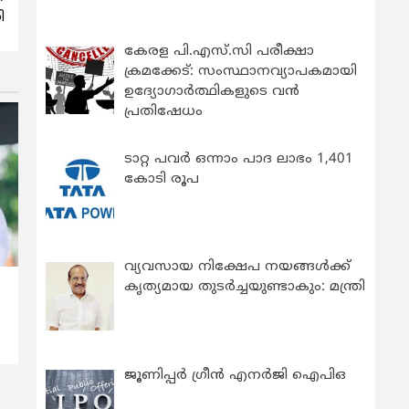
ി
കേരള പി.എസ്.സി പരീക്ഷാ
ക്രമക്കേട്: സംസ്ഥാനവ്യാപകമായി
ഉദ്യോഗാര്‍ത്ഥികളുടെ വന്‍
പ്രതിഷേധം
ടാറ്റ പവർ ഒന്നാം പാദ ലാഭം 1,401
കോടി രൂപ
വ്യവസായ നിക്ഷേപ നയങ്ങള്‍ക്ക്
കൃത്യമായ തുടര്‍ച്ചയുണ്ടാകും: മന്ത്രി
ജൂണിപ്പർ ഗ്രീൻ എനർജി ഐപിഒ