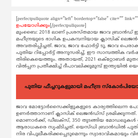
[perfectpullquote align=”left” bordertop=”false” cite=”” link=
ഉപയോഗിക്കും
[/perfectpullquote]
മുംബൈ: 2018 ലാണ് പ്രശസ്തമായ ജാവ ബ്രാന്‍ഡ് ഇന്
മഹീന്ദ്രയുടെ ഭാഗിക ഉപകമ്പനിയായ ക്ലാസിക് ലെജന്
അവതരിപ്പിച്ചത്. ജാവ, ജാവ ഫോര്‍ട്ടി ടു, ജാവ പെരാക
പുതിയ റിപ്പോര്‍ട്ട് അനുസരിച്ച്, ഈ സാമ്പത്തിക വര്‍
തിരികെയെത്തും. അതായത്, 2021 ഒക്‌റ്റോബര്‍ മു
വില്‍പ്പന പ്രതീക്ഷിച്ച് ദീപാവലിക്കുമുമ്പ് ഇന്ത്യയില
പുതിയ ഫീച്ചറുകളുമായി മഹീന്ദ്ര സ്കോർപി
ജാവ മോട്ടോര്‍സൈക്കിളുകളുടെ കാര്യത്തിലെന്ന 
ഉണര്‍ത്താനാണ് ക്ലാസിക് ലെജന്‍ഡ്‌സ് ശ്രമിക്കുന്നത്.
മൊണാര്‍ക്ക്, ഡീലക്‌സ്, 350 തുടങ്ങിയ മോഡലുകള
ആരാധകരെ സൃഷ്ടിച്ചത്. യെസ്ഡി ബ്രാന്‍ഡില്‍ പുത
നിര വിപുലീകരിക്കപ്പെടുമെന്നും സ്വാഭാവികമായും വില്‍