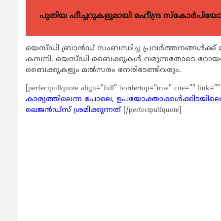
പുതിയ ഫീച്ചറുകളുമായി മഹീന്ദ്ര സ്കോർപി
യെസ്ഡി ബ്രാന്‍ഡ് സംബന്ധിച്ച പ്രവര്‍ത്തനങ്ങള്‍ക്
കമ്പനി. യെസ്ഡി ബൈക്കുകള്‍ വരുന്നതോടെ റോയല്‍
ബൈക്കുകളും മല്‍സരം നേരിടേണ്ടിവരും.
[perfectpullquote align=”full” bordertop=”true” cite=”” link=””
കാര്യത്തിലെന്ന പോലെ, ഉപയോക്താക്കള്‍ക്കിടയില
ലെജന്‍ഡ്‌സ് ശ്രമിക്കുന്നത്
[/perfectpullquote]