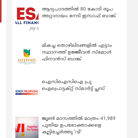
ആദ്യപാദത്തിൽ 80 കോടി രൂപ
അറ്റാദായം നേടി ഇസാഫ് ബാങ്ക്
മികച്ച തൊഴിലിടങ്ങളിൽ എട്ടാം
സ്ഥാനത്ത് ഉജ്ജീവൻ സ്മോൾ
ഫിനാൻസ് ബാങ്ക്
ഐസിഐസിഐ പ്രു
ഐപ്രൊട്ടക്റ്റ് സ്മാർട്ട് പ്ലസ്
ജൂൺ മാസത്തിൽ മാത്രം 41,989
പുതിയ ഉപഭോക്താക്കളെ
കൂട്ടിച്ചേർത്തു ‘വി’