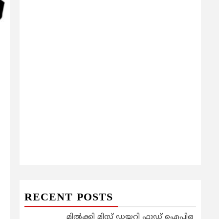
RECENT POSTS
മിൽക്കി മിസ്റ്റ് ഡയറി ഫുഡ് ഐപിഒ