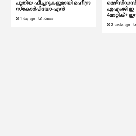
പുതിയ ഫീച്ചറുകളുമായി മഹീന്ദ്ര
മെഴ്‌സിഡ
സ്കോർപിയോ-എൻ
എഎംജി ഇ 
4മാറ്റിക്+ ഇ
1 day ago
Kumar
2 weeks ago