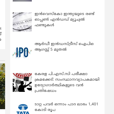
ഇന്‍വെസ്കോ ഇന്ത്യയുടെ രണ്ട്
ഓപ്പണ്‍ എന്‍ഡഡ് മ്യൂച്വല്‍
ഫണ്ടുകള്‍
t
്
ോ
ആർഡീ ഇൻഡസ്ട്രീസ് ഐപിഒ
ആഗസ്റ്റ് 5 മുതൽ
കേരള പി.എസ്.സി പരീക്ഷാ
ക്രമക്കേട്: സംസ്ഥാനവ്യാപകമായി
ഉദ്യോഗാര്‍ത്ഥികളുടെ വന്‍
പ്രതിഷേധം
ടാറ്റ പവർ ഒന്നാം പാദ ലാഭം 1,401
കോടി രൂപ