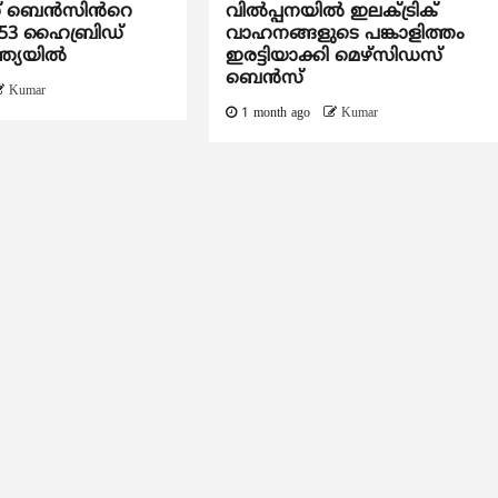
സ് ബെൻസിൻറെ
വിൽപ്പനയിൽ ഇലക്ട്രിക്
53 ഹൈബ്രിഡ്
വാഹനങ്ങളുടെ പങ്കാളിത്തം
ന്ത്യയിൽ
ഇരട്ടിയാക്കി മെഴ്‌സിഡസ്
ബെൻസ്
Kumar
1 month ago
Kumar