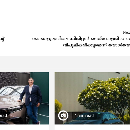
Nex
്റ്
ബെംഗളൂരുവിലെ ഡിജിറ്റല്‍ ടെക്‌നോളജി ഹബ
വിപുലീകരിക്കുമെന്ന് വോള്‍വ
read
1 min read