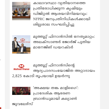
കാലാവസ്ഥാ വ്യതിയാനത്തെ
പ്രതിരോധിക്കുന്ന കൃഷിയും
ഡിജിറ്റൽ ആശയവിനിമയവും:
NFPRC ജനപ്രതിനിധികൾക്കായി
ശില്പശാല സംഘടിപ്പിച്ചു
മുത്തൂറ്റ് ഫിനാൻസിൽ നേതൃമാറ്റം:
അലക്സാണ്ടർ ജോർജ് പുതിയ
മാനേജിങ് ഡയറക്ടർ
ം
മുത്തൂറ്റ് ഫിനാൻസിന്റെ
ആദ്യപാദസംയോജിത അറ്റാദായം
2,825 കോടി രൂപയായി ഉയർന്നു
‘അക്ഷയ തങ്ക മാളിഗൈ’:
പ്രാദേശിക ആഭരണ
ബ്രാന്‍ഡുമായി കല്യാണ്‍
ജുവലേഴ്‌സ്