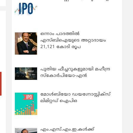
ഒന്നാം പാദത്തിൽ
എസ്ബിഐയുടെ അറ്റാദായം
21,121 കോടി രൂപ
പുതിയ ഫീച്ചറുകളുമായി മഹീന്ദ്ര
സ്കോർപിയോ-എൻ
മോൾബിയോ ഡയഗ്നോസ്റ്റിക്സ്
ലിമിറ്റഡ് ഐപിഒ
‍
എം.എസ്.എം.ഇ.കൾക്ക്