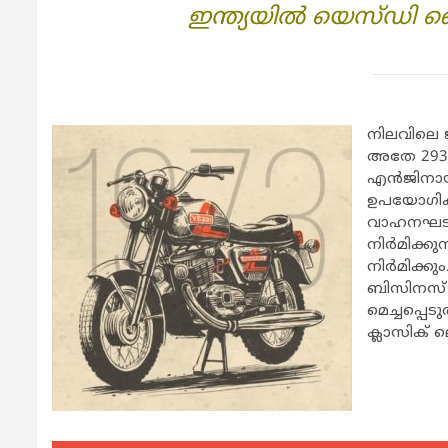
ഇന്ത്യയില്‍ യെസ്ഡി 
നിലവിലെ ജ
അതേ 293 സി
എന്‍ജിനാ
ഉപയോഗിക്ക
വാഹനഘടകങ
നിര്‍മിക്ക
നിര്‍മിക്
ബിസിനസ് വ്
മെച്ചപ്പെട
ക്ലാസിക് 