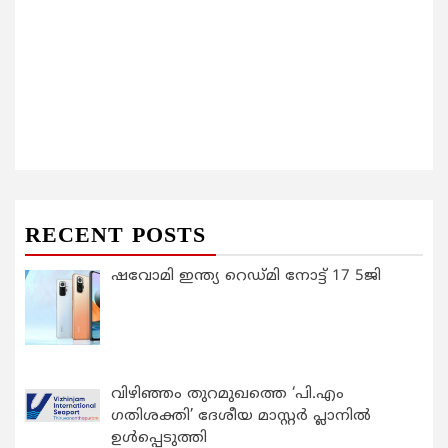
RECENT POSTS
ഷവോമി ഇന്ത്യ റെഡ്മി നോട്ട് 17 5ജി
വിഴിഞ്ഞം തുറമുഖത്തെ ‘പി.എം
ഗതിശക്തി’ ദേശീയ മാസ്റ്റർ പ്ലാനിൽ
ഉൾപ്പെടുത്തി