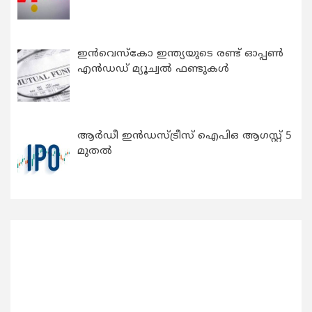
ഇന്‍വെസ്കോ ഇന്ത്യയുടെ രണ്ട് ഓപ്പണ്‍
എന്‍ഡഡ് മ്യൂച്വല്‍ ഫണ്ടുകള്‍
ആർഡീ ഇൻഡസ്ട്രീസ് ഐപിഒ ആഗസ്റ്റ് 5
മുതൽ