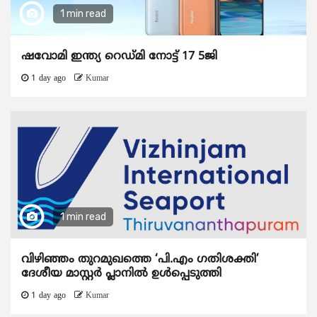
1 min read
ഷവോമി ഇന്ത്യ റെഡ്മി നോട്ട് 17 5ജി
1 day ago
Kumar
1 min read
വിഴിഞ്ഞം തുറമുഖത്തെ ‘പി.എം ഗതിശക്തി’
ദേശീയ മാസ്റ്റർ പ്ലാനിൽ ഉൾപ്പെടുത്തി
1 day ago
Kumar