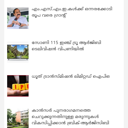
എം.എസ്.എം.ഇ.കൾക്ക് ഒന്നരക്കോടി
രൂപ വരെ ഗ്രാന്റ്
സോണി 115 ഇഞ്ച് ട്രൂ ആർജിബി
ടെലിവിഷൻ വിപണിയിൽ
ധൂത് ട്രാൻസ്മിഷൻ ലിമിറ്റഡ് ഐപിഒ
കാന്‍സര്‍ പുനരാഗമനത്തെ
ചെറുക്കുന്നതിനുള്ള മരുന്നുകള്‍
വികസിപ്പിക്കാന്‍ ബ്രിക്-ആര്‍ജിസിബി