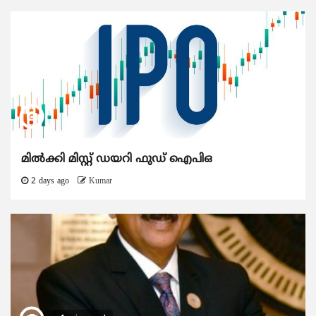
മിൽക്കി മിസ്റ്റ് ഡയറി ഫുഡ് ഐപിഒ
2 days ago
Kumar