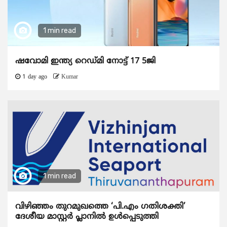
1 min read
ഷവോമി ഇന്ത്യ റെഡ്മി നോട്ട് 17 5ജി
1 day ago
Kumar
1 min read
വിഴിഞ്ഞം തുറമുഖത്തെ ‘പി.എം ഗതിശക്തി’
ദേശീയ മാസ്റ്റർ പ്ലാനിൽ ഉൾപ്പെടുത്തി