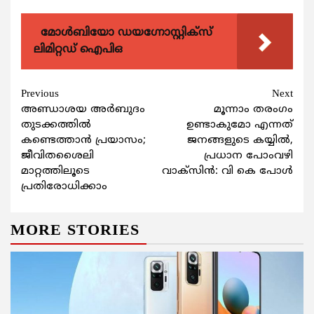
മോൾബിയോ ഡയഗ്നോസ്റ്റിക്സ്
ലിമിറ്റഡ് ഐപിഒ
Continue
Previous
Next
അണ്ഡാശയ അര്‍ബുദം
മൂന്നാം തരംഗം
Reading
തുടക്കത്തില്‍
ഉണ്ടാകുമോ എന്നത്
കണ്ടെത്താന്‍ പ്രയാസം;
ജനങ്ങളുടെ കയ്യില്‍,
ജീവിതശൈലി
പ്രധാന പോംവഴി
മാറ്റത്തിലൂടെ
വാക്‌സിന്‍: വി കെ പോള്‍
പ്രതിരോധിക്കാം
MORE STORIES