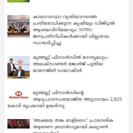
കാലാവസ്ഥാ വ്യതിയാനത്തെ
പ്രതിരോധിക്കുന്ന കൃഷിയും ഡിജിറ്റൽ
ആശയവിനിമയവും: NFPRC
ജനപ്രതിനിധികൾക്കായി ശില്പശാല
സംഘടിപ്പിച്ചു
മുത്തൂറ്റ് ഫിനാൻസിൽ നേതൃമാറ്റം:
അലക്സാണ്ടർ ജോർജ് പുതിയ
മാനേജിങ് ഡയറക്ടർ
മുത്തൂറ്റ് ഫിനാൻസിന്റെ
ആദ്യപാദസംയോജിത അറ്റാദായം 2,825
കോടി രൂപയായി ഉയർന്നു
‘അക്ഷയ തങ്ക മാളിഗൈ’: പ്രാദേശിക
ആഭരണ ബ്രാന്‍ഡുമായി കല്യാണ്‍