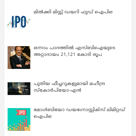
മിൽക്കി മിസ്റ്റ് ഡയറി ഫുഡ് ഐപിഒ
ഒന്നാം പാദത്തിൽ എസ്ബിഐയുടെ
അറ്റാദായം 21,121 കോടി രൂപ
പുതിയ ഫീച്ചറുകളുമായി മഹീന്ദ്ര
സ്കോർപിയോ-എൻ
മോൾബിയോ ഡയഗ്നോസ്റ്റിക്സ് ലിമിറ്റഡ്
ഐപിഒ