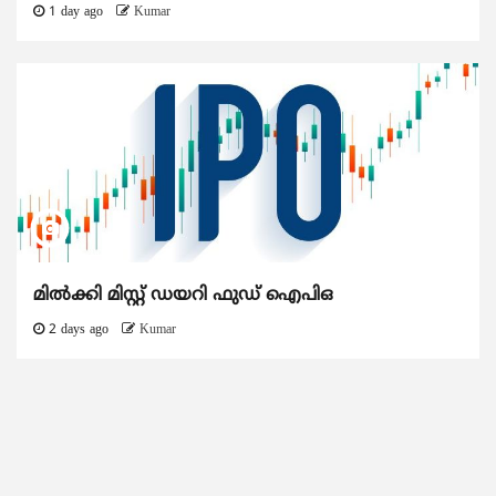
1 day ago
Kumar
മിൽക്കി മിസ്റ്റ് ഡയറി ഫുഡ് ഐപിഒ
2 days ago
Kumar