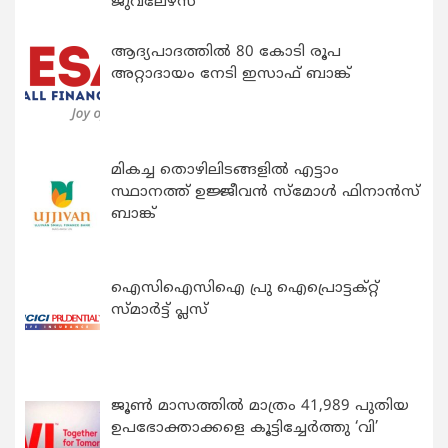
ജുവലേഴ്‌സ്
ആദ്യപാദത്തിൽ 80 കോടി രൂപ
അറ്റാദായം നേടി ഇസാഫ് ബാങ്ക്
മികച്ച തൊഴിലിടങ്ങളിൽ എട്ടാം
സ്ഥാനത്ത് ഉജ്ജീവൻ സ്മോൾ ഫിനാൻസ്
ബാങ്ക്
ഐസിഐസിഐ പ്രു ഐപ്രൊട്ടക്റ്റ്
സ്മാർട്ട് പ്ലസ്
ജൂൺ മാസത്തിൽ മാത്രം 41,989 പുതിയ
ഉപഭോക്താക്കളെ കൂട്ടിച്ചേർത്തു ‘വി’