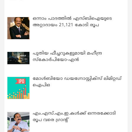
ഒന്നാം പാദത്തിൽ എസ്ബിഐയുടെ
അറ്റാദായം 21,121 കോടി രൂപ
പുതിയ ഫീച്ചറുകളുമായി മഹീന്ദ്ര
സ്കോർപിയോ-എൻ
മോൾബിയോ ഡയഗ്നോസ്റ്റിക്സ് ലിമിറ്റഡ്
ഐപിഒ
എം.എസ്.എം.ഇ.കൾക്ക് ഒന്നരക്കോടി
രൂപ വരെ ഗ്രാന്റ്