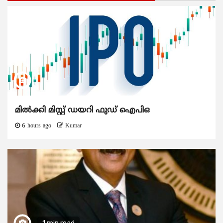
മിൽക്കി മിസ്റ്റ് ഡയറി ഫുഡ് ഐപിഒ
6 hours ago
Kumar