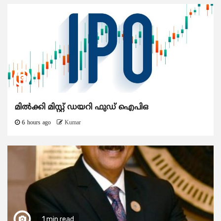
മിൽക്കി മിസ്റ്റ് ഡയറി ഫുഡ് ഐപിഒ
6 hours ago
Kumar
1 min read