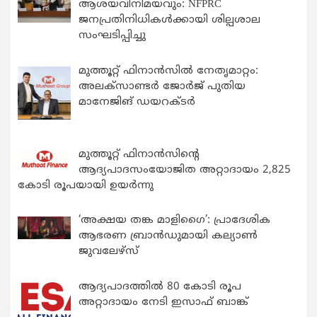
ആശയവിനിമയവും: NFPRC
ജനപ്രതിനിധികൾക്കായി ശില്പശാല
സംഘടിപ്പിച്ചു
മുത്തൂറ്റ് ഫിനാൻസിൽ നേതൃമാറ്റം:
അലക്സാണ്ടർ ജോർജ് പുതിയ
മാനേജിങ് ഡയറക്ടർ
മുത്തൂറ്റ് ഫിനാൻസിന്റെ
ആദ്യപാദസംയോജിത അറ്റാദായം 2,825
കോടി രൂപയായി ഉയർന്നു
‘അക്ഷയ തങ്ക മാളിഗൈ’: പ്രാദേശിക
ആഭരണ ബ്രാന്‍ഡുമായി കല്യാണ്‍
ജുവലേഴ്‌സ്
ആദ്യപാദത്തിൽ 80 കോടി രൂപ
അറ്റാദായം നേടി ഇസാഫ് ബാങ്ക്