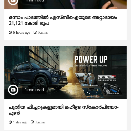
1 min read
ഒന്നാം പാദത്തിൽ എസ്ബിഐയുടെ അറ്റാദായം
21,121 കോടി രൂപ
6 hours ago
Kumar
1 min read
പുതിയ ഫീച്ചറുകളുമായി മഹീന്ദ്ര സ്കോർപിയോ-
എൻ
1 day ago
Kumar