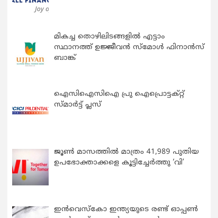
മികച്ച തൊഴിലിടങ്ങളിൽ എട്ടാം
സ്ഥാനത്ത് ഉജ്ജീവൻ സ്മോൾ ഫിനാൻസ്
ബാങ്ക്
ഐസിഐസിഐ പ്രു ഐപ്രൊട്ടക്റ്റ്
സ്മാർട്ട് പ്ലസ്
ജൂൺ മാസത്തിൽ മാത്രം 41,989 പുതിയ
ഉപഭോക്താക്കളെ കൂട്ടിച്ചേർത്തു ‘വി’
ഇന്‍വെസ്കോ ഇന്ത്യയുടെ രണ്ട് ഓപ്പണ്‍