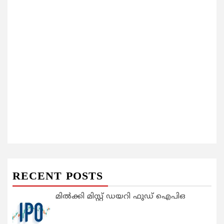
RECENT POSTS
മിൽക്കി മിസ്റ്റ് ഡയറി ഫുഡ് ഐപിഒ