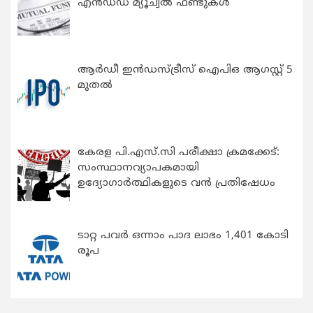
എന്‍ഡഡ് മ്യൂച്വല്‍ ഫണ്ടുകള്‍
ആർഡീ ഇൻഡസ്ട്രീസ് ഐപിഒ ആഗസ്റ്റ് 5
മുതൽ
കേരള പി.എസ്.സി പരീക്ഷാ ക്രമക്കേട്:
സംസ്ഥാനവ്യാപകമായി
ഉദ്യോഗാര്‍ത്ഥികളുടെ വന്‍ പ്രതിഷേധം
ടാറ്റ പവർ ഒന്നാം പാദ ലാഭം 1,401 കോടി
രൂപ