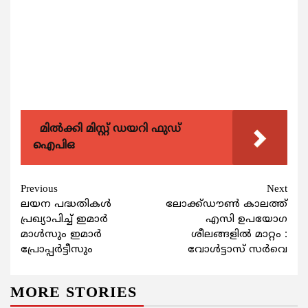
മിൽക്കി മിസ്റ്റ് ഡയറി ഫുഡ്
ഐപിഒ
Continue
Previous
Next
ലയന പദ്ധതികള്‍
ലോക്ക്ഡൗണ്‍ കാലത്ത്
Reading
പ്രഖ്യാപിച്ച് ഇമാര്‍
എസി ഉപയോഗ
മാള്‍സും ഇമാര്‍
ശീലങ്ങളില്‍ മാറ്റം :
പ്രോപ്പര്‍ട്ടീസും
വോള്‍ട്ടാസ് സര്‍വെ
MORE STORIES