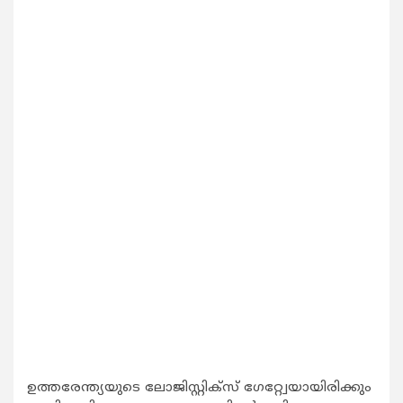
ഉത്തരേന്ത്യയുടെ ലോജിസ്റ്റിക്സ് ഗേറ്റ്വേയായിരിക്കും