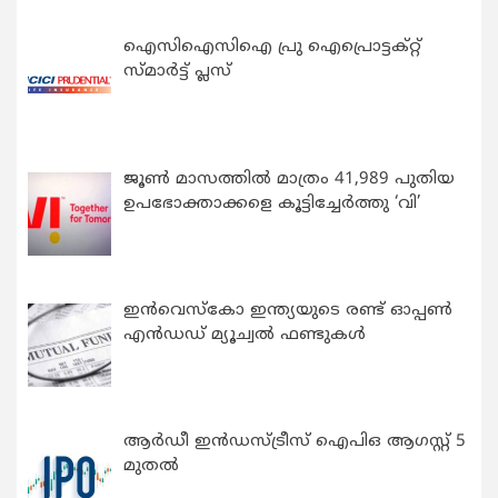
ഐസിഐസിഐ പ്രു ഐപ്രൊട്ടക്റ്റ്
സ്മാർട്ട് പ്ലസ്
ജൂൺ മാസത്തിൽ മാത്രം 41,989 പുതിയ
ഉപഭോക്താക്കളെ കൂട്ടിച്ചേർത്തു ‘വി’
ഇന്‍വെസ്കോ ഇന്ത്യയുടെ രണ്ട് ഓപ്പണ്‍
എന്‍ഡഡ് മ്യൂച്വല്‍ ഫണ്ടുകള്‍
ആർഡീ ഇൻഡസ്ട്രീസ് ഐപിഒ ആഗസ്റ്റ് 5
മുതൽ