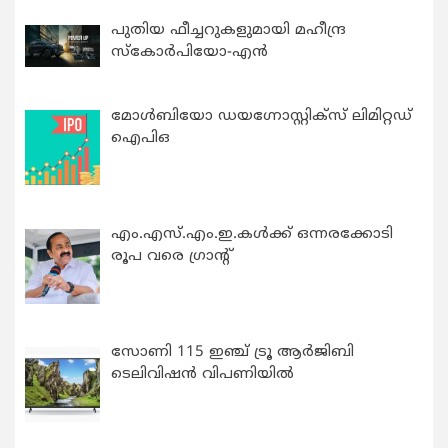
പുതിയ ഫീച്ചറുകളുമായി മഹീന്ദ്ര
സ്കോർപിയോ-എൻ
മോൾബിയോ ഡയഗ്നോസ്റ്റിക്സ് ലിമിറ്റഡ്
ഐപിഒ
എം.എസ്.എം.ഇ.കൾക്ക് ഒന്നരക്കോടി
രൂപ വരെ ഗ്രാന്റ്
സോണി 115 ഇഞ്ച് ട്രൂ ആർജിബി
ടെലിവിഷൻ വിപണിയിൽ