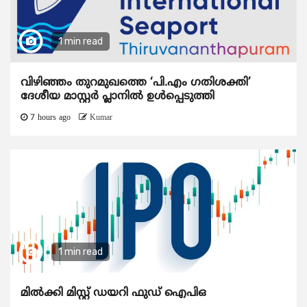
1 min read
വിഴിഞ്ഞം തുറമുഖത്തെ ‘പി.എം ഗതിശക്തി’
ദേശീയ മാസ്റ്റർ പ്ലാനിൽ ഉൾപ്പെടുത്തി
7 hours ago
Kumar
1 min read
മിൽക്കി മിസ്റ്റ് ഡയറി ഫുഡ് ഐപിഒ