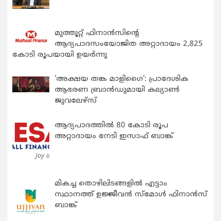
മുത്തൂറ്റ് ഫിനാൻസിന്റെ
ആദ്യപാദസംയോജിത അറ്റാദായം 2,825
കോടി രൂപയായി ഉയർന്നു
‘അക്ഷയ തങ്ക മാളിഗൈ’: പ്രാദേശിക
ആഭരണ ബ്രാന്‍ഡുമായി കല്യാണ്‍
ജുവലേഴ്‌സ്
ആദ്യപാദത്തിൽ 80 കോടി രൂപ
അറ്റാദായം നേടി ഇസാഫ് ബാങ്ക്
മികച്ച തൊഴിലിടങ്ങളിൽ എട്ടാം
സ്ഥാനത്ത് ഉജ്ജീവൻ സ്മോൾ ഫിനാൻസ്
ബാങ്ക്