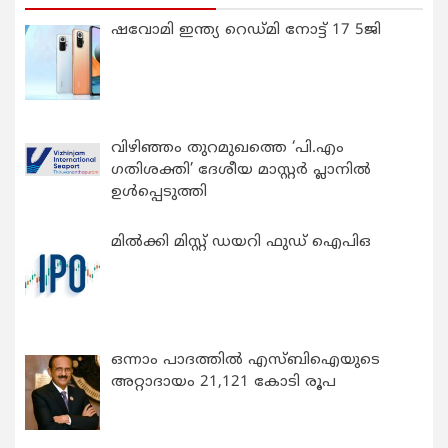
ഷവോമി ഇന്ത്യ റെഡ്മി നോട്ട് 17 5ജി
വിഴിഞ്ഞം തുറമുഖത്തെ ‘പി.എം
ഗതിശക്തി’ ദേശീയ മാസ്റ്റർ പ്ലാനിൽ
ഉൾപ്പെടുത്തി
മിൽക്കി മിസ്റ്റ് ഡയറി ഫുഡ് ഐപിഒ
ഒന്നാം പാദത്തിൽ എസ്ബിഐയുടെ
അറ്റാദായം 21,121 കോടി രൂപ