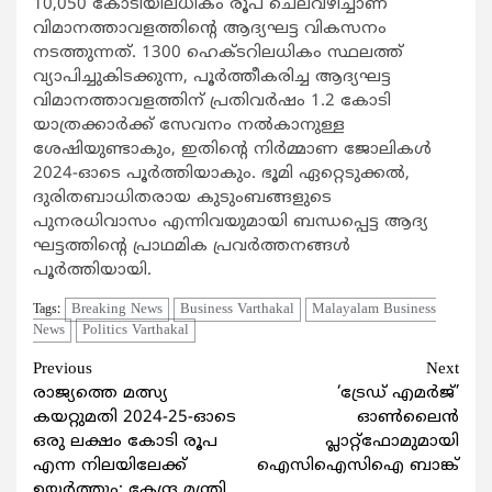
10,050 കോടിയിലധികം രൂപ ചെലവഴിച്ചാണ്
വിമാനത്താവളത്തിന്റെ ആദ്യഘട്ട വികസനം
നടത്തുന്നത്. 1300 ഹെക്ടറിലധികം സ്ഥലത്ത്
വ്യാപിച്ചുകിടക്കുന്ന, പൂര്‍ത്തീകരിച്ച ആദ്യഘട്ട
വിമാനത്താവളത്തിന് പ്രതിവര്‍ഷം 1.2 കോടി
യാത്രക്കാര്‍ക്ക് സേവനം നല്‍കാനുള്ള
ശേഷിയുണ്ടാകും, ഇതിന്റെ നിര്‍മ്മാണ ജോലികള്‍
2024-ഓടെ പൂര്‍ത്തിയാകും. ഭൂമി ഏറ്റെടുക്കല്‍,
ദുരിതബാധിതരായ കുടുംബങ്ങളുടെ
പുനരധിവാസം എന്നിവയുമായി ബന്ധപ്പെട്ട ആദ്യ
ഘട്ടത്തിന്റെ പ്രാഥമിക പ്രവര്‍ത്തനങ്ങള്‍
പൂര്‍ത്തിയായി.
Breaking News
Business Varthakal
Malayalam Business
Tags:
News
Politics Varthakal
Continue
Previous
Next
രാജ്യത്തെ മത്സ്യ
‘ട്രേഡ് എമര്‍ജ്’
Reading
കയറ്റുമതി 2024-25-ഓടെ
ഓണ്‍ലൈന്‍
ഒരു ലക്ഷം കോടി രൂപ
പ്ലാറ്റ്‌ഫോമുമായി
എന്ന നിലയിലേക്ക്
ഐസിഐസിഐ ബാങ്ക്
ഉയര്‍ത്തും: കേന്ദ്ര മന്ത്രി