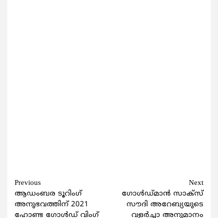
Continue
Previous
Next
ആഡംബര ടൂറിംഗ്
ഗോള്‍ഡ്മാന്‍ സാക്‌സ്
Reading
അനുഭവത്തിന് 2021
സൗദി അറേബ്യയുടെ
ഹോണ്ട ഗോള്‍ഡ് വിംഗ്
വളര്‍ച്ചാ അനുമാനം