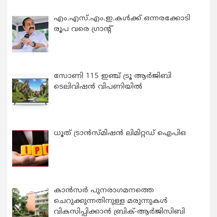
എം.എസ്.എം.ഇ.കൾക്ക് ഒന്നരക്കോടി
രൂപ വരെ ഗ്രാന്റ്
സോണി 115 ഇഞ്ച് ട്രൂ ആർജിബി
ടെലിവിഷൻ വിപണിയിൽ
ധൂത് ട്രാൻസ്മിഷൻ ലിമിറ്റഡ് ഐപിഒ
കാന്‍സര്‍ പുനരാഗമനത്തെ
ചെറുക്കുന്നതിനുള്ള മരുന്നുകള്‍
വികസിപ്പിക്കാന്‍ ബ്രിക്-ആര്‍ജിസിബി