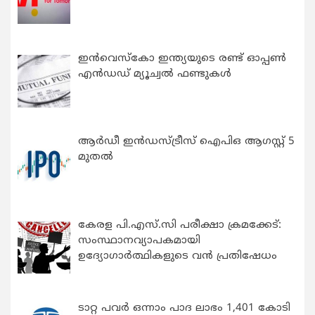
ഇന്‍വെസ്കോ ഇന്ത്യയുടെ രണ്ട് ഓപ്പണ്‍
എന്‍ഡഡ് മ്യൂച്വല്‍ ഫണ്ടുകള്‍
ആർഡീ ഇൻഡസ്ട്രീസ് ഐപിഒ ആഗസ്റ്റ് 5
മുതൽ
കേരള പി.എസ്.സി പരീക്ഷാ ക്രമക്കേട്:
സംസ്ഥാനവ്യാപകമായി
ഉദ്യോഗാര്‍ത്ഥികളുടെ വന്‍ പ്രതിഷേധം
ടാറ്റ പവർ ഒന്നാം പാദ ലാഭം 1,401 കോടി