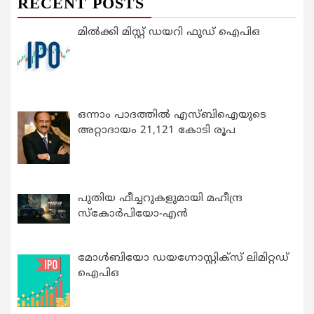
RECENT POSTS
മിൽക്കി മിസ്റ്റ് ഡയറി ഫുഡ് ഐപിഒ
ഒന്നാം പാദത്തിൽ എസ്ബിഐയുടെ
അറ്റാദായം 21,121 കോടി രൂപ
പുതിയ ഫീച്ചറുകളുമായി മഹീന്ദ്ര
സ്കോർപിയോ-എൻ
മോൾബിയോ ഡയഗ്നോസ്റ്റിക്സ് ലിമിറ്റഡ്
ഐപിഒ