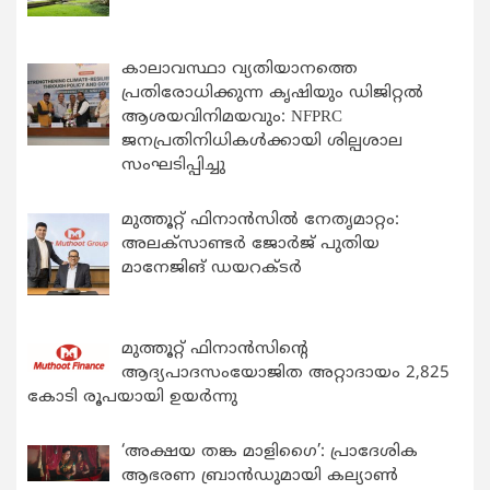
കാലാവസ്ഥാ വ്യതിയാനത്തെ
പ്രതിരോധിക്കുന്ന കൃഷിയും ഡിജിറ്റൽ
ആശയവിനിമയവും: NFPRC
ജനപ്രതിനിധികൾക്കായി ശില്പശാല
സംഘടിപ്പിച്ചു
മുത്തൂറ്റ് ഫിനാൻസിൽ നേതൃമാറ്റം:
അലക്സാണ്ടർ ജോർജ് പുതിയ
മാനേജിങ് ഡയറക്ടർ
മുത്തൂറ്റ് ഫിനാൻസിന്റെ
ആദ്യപാദസംയോജിത അറ്റാദായം 2,825
കോടി രൂപയായി ഉയർന്നു
‘അക്ഷയ തങ്ക മാളിഗൈ’: പ്രാദേശിക
ആഭരണ ബ്രാന്‍ഡുമായി കല്യാണ്‍