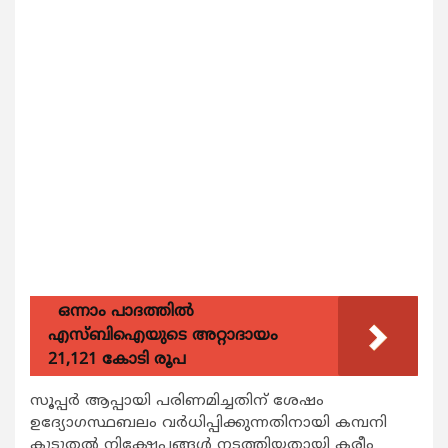
ഒന്നാം പാദത്തിൽ
എസ്ബിഐയുടെ അറ്റാദായം
21,121 കോടി രൂപ
സൂപ്പര്‍ ആപ്പായി പരിണമിച്ചതിന് ശേഷം
ഉദ്യോഗസ്ഥബലം വര്‍ധിപ്പിക്കുന്നതിനായി കമ്പനി
കൂടുതല്‍ നിക്ഷേപങ്ങള്‍ നടത്തിയതായി കരീം