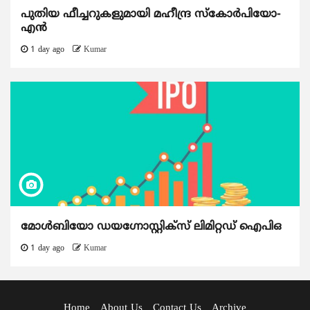
പുതിയ ഫീച്ചറുകളുമായി മഹീന്ദ്ര സ്കോർപിയോ-
എൻ
1 day ago
Kumar
മോൾബിയോ ഡയഗ്നോസ്റ്റിക്സ് ലിമിറ്റഡ് ഐപിഒ
1 day ago
Kumar
Home
About Us
Contact Us
Archive