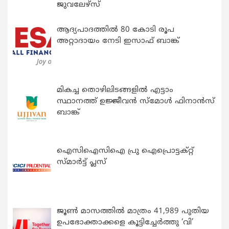
ജുവലേഴ്‌സ്
ആദ്യപാദത്തിൽ 80 കോടി രൂപ
അറ്റാദായം നേടി ഇസാഫ് ബാങ്ക്
മികച്ച തൊഴിലിടങ്ങളിൽ എട്ടാം
സ്ഥാനത്ത് ഉജ്ജീവൻ സ്മോൾ ഫിനാൻസ്
ബാങ്ക്
ഐസിഐസിഐ പ്രു ഐപ്രൊട്ടക്റ്റ്
സ്മാർട്ട് പ്ലസ്
ജൂൺ മാസത്തിൽ മാത്രം 41,989 പുതിയ
ഉപഭോക്താക്കളെ കൂട്ടിച്ചേർത്തു ‘വി’