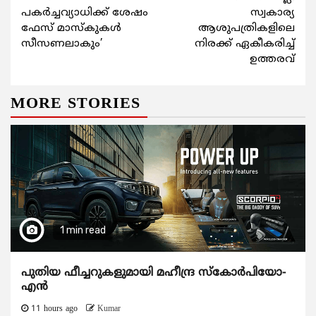
Reading
പകര്‍ച്ചവ്യാധിക്ക് ശേഷം
സ്വകാര്യ
ഫേസ് മാസ്‌കുകള്‍
ആശുപത്രികളിലെ
സീസണലാകും’
നിരക്ക് ഏകീകരിച്ച്
ഉത്തരവ്
MORE STORIES
1 min read
പുതിയ ഫീച്ചറുകളുമായി മഹീന്ദ്ര സ്കോർപിയോ-
എൻ
11 hours ago
Kumar