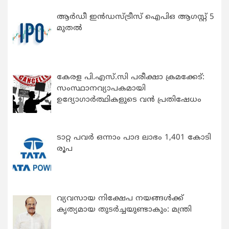
ആർഡീ ഇൻഡസ്ട്രീസ് ഐപിഒ ആഗസ്റ്റ് 5
മുതൽ
കേരള പി.എസ്.സി പരീക്ഷാ ക്രമക്കേട്:
സംസ്ഥാനവ്യാപകമായി
ഉദ്യോഗാര്‍ത്ഥികളുടെ വന്‍ പ്രതിഷേധം
ടാറ്റ പവർ ഒന്നാം പാദ ലാഭം 1,401 കോടി
രൂപ
വ്യവസായ നിക്ഷേപ നയങ്ങള്‍ക്ക്
കൃത്യമായ തുടര്‍ച്ചയുണ്ടാകും: മന്ത്രി