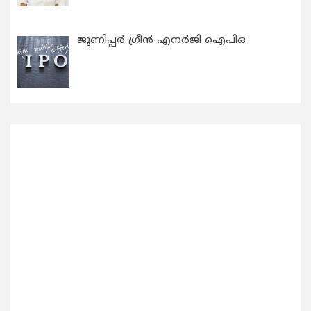
ജൂണിപ്പർ ഗ്രീൻ എനർജി ഐപിഒ