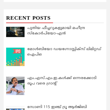
RECENT POSTS
പുതിയ ഫീച്ചറുകളുമായി മഹീന്ദ്ര
സ്കോർപിയോ-എൻ
മോൾബിയോ ഡയഗ്നോസ്റ്റിക്സ് ലിമിറ്റഡ്
ഐപിഒ
എം.എസ്.എം.ഇ.കൾക്ക് ഒന്നരക്കോടി
രൂപ വരെ ഗ്രാന്റ്
സോണി 115 ഇഞ്ച് ട്രൂ ആർജിബി