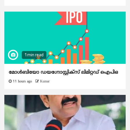
1 min read
മോൾബിയോ ഡയഗ്നോസ്റ്റിക്സ് ലിമിറ്റഡ് ഐപിഒ
11 hours ago
Kumar