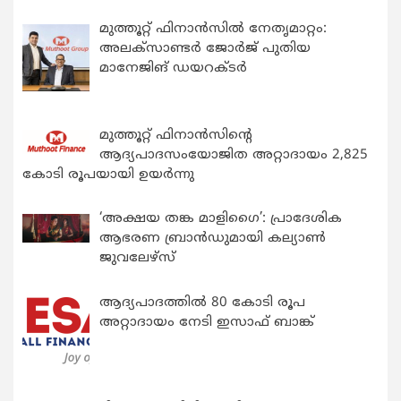
മുത്തൂറ്റ് ഫിനാൻസിൽ നേതൃമാറ്റം:
അലക്സാണ്ടർ ജോർജ് പുതിയ
മാനേജിങ് ഡയറക്ടർ
മുത്തൂറ്റ് ഫിനാൻസിന്റെ
ആദ്യപാദസംയോജിത അറ്റാദായം 2,825
കോടി രൂപയായി ഉയർന്നു
‘അക്ഷയ തങ്ക മാളിഗൈ’: പ്രാദേശിക
ആഭരണ ബ്രാന്‍ഡുമായി കല്യാണ്‍
ജുവലേഴ്‌സ്
ആദ്യപാദത്തിൽ 80 കോടി രൂപ
അറ്റാദായം നേടി ഇസാഫ് ബാങ്ക്