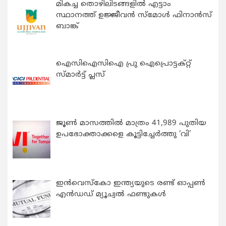
മികച്ച തൊഴിലിടങ്ങളിൽ എട്ടാം
സ്ഥാനത്ത് ഉജ്ജീവൻ സ്മോൾ ഫിനാൻസ്
ബാങ്ക്
ഐസിഐസിഐ പ്രു ഐപ്രൊട്ടക്റ്റ്
സ്മാർട്ട് പ്ലസ്
ജൂൺ മാസത്തിൽ മാത്രം 41,989 പുതിയ
ഉപഭോക്താക്കളെ കൂട്ടിച്ചേർത്തു ‘വി’
ഇന്‍വെസ്കോ ഇന്ത്യയുടെ രണ്ട് ഓപ്പണ്‍
എന്‍ഡഡ് മ്യൂച്വല്‍ ഫണ്ടുകള്‍