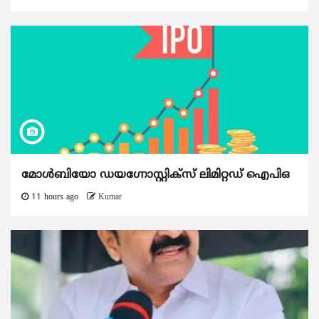
മോൾബിയോ ഡയഗ്നോസ്റ്റിക്സ് ലിമിറ്റഡ് ഐപിഒ
11 hours ago
Kumar