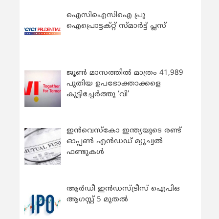
ഐസിഐസിഐ പ്രു
ഐപ്രൊട്ടക്റ്റ് സ്മാർട്ട് പ്ലസ്
ജൂൺ മാസത്തിൽ മാത്രം 41,989
പുതിയ ഉപഭോക്താക്കളെ
കൂട്ടിച്ചേർത്തു ‘വി’
ഇന്‍വെസ്കോ ഇന്ത്യയുടെ രണ്ട്
ഓപ്പണ്‍ എന്‍ഡഡ് മ്യൂച്വല്‍
ഫണ്ടുകള്‍
ആർഡീ ഇൻഡസ്ട്രീസ് ഐപിഒ
ആഗസ്റ്റ് 5 മുതൽ