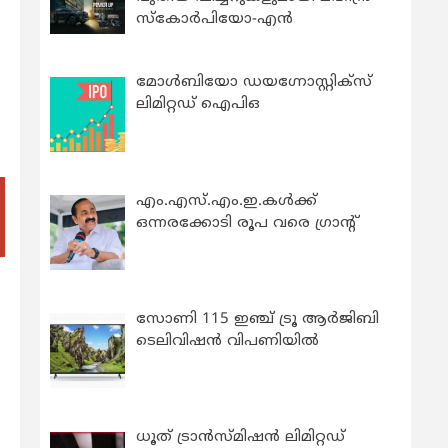
സ്കോർപിയോ-എൻ
മോൾബിയോ ഡയഗ്നോസ്റ്റിക്സ്
ലിമിറ്റഡ് ഐപിഒ
എം.എസ്.എം.ഇ.കൾക്ക്
ഒന്നരക്കോടി രൂപ വരെ ഗ്രാന്റ്
സോണി 115 ഇഞ്ച് ട്രൂ ആർജിബി
ടെലിവിഷൻ വിപണിയിൽ
ധൂത് ട്രാൻസ്മിഷൻ ലിമിറ്റഡ്