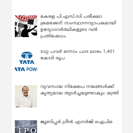
കേരള പി.എസ്.സി പരീക്ഷാ
ക്രമക്കേട്: സംസ്ഥാനവ്യാപകമായി
ഉദ്യോഗാര്‍ത്ഥികളുടെ വന്‍
പ്രതിഷേധം
ടാറ്റ പവർ ഒന്നാം പാദ ലാഭം 1,401
കോടി രൂപ
വ്യവസായ നിക്ഷേപ നയങ്ങള്‍ക്ക്
കൃത്യമായ തുടര്‍ച്ചയുണ്ടാകും: മന്ത്രി
ജൂണിപ്പർ ഗ്രീൻ എനർജി ഐപിഒ