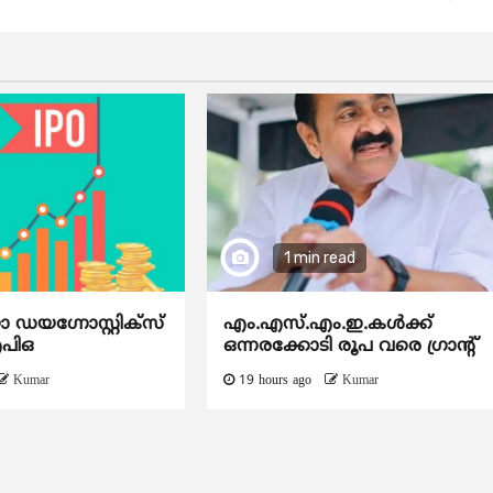
1 min read
യഗ്നോസ്റ്റിക്സ്
എം.എസ്.എം.ഇ.കൾക്ക്
ഐപിഒ
ഒന്നരക്കോടി രൂപ വരെ ഗ്രാന്റ്
Kumar
19 hours ago
Kumar