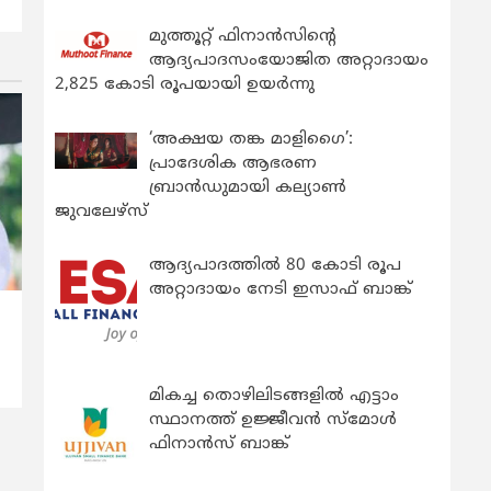
മുത്തൂറ്റ് ഫിനാൻസിന്റെ
ആദ്യപാദസംയോജിത അറ്റാദായം
2,825 കോടി രൂപയായി ഉയർന്നു
‘അക്ഷയ തങ്ക മാളിഗൈ’:
പ്രാദേശിക ആഭരണ
ബ്രാന്‍ഡുമായി കല്യാണ്‍
ജുവലേഴ്‌സ്
ആദ്യപാദത്തിൽ 80 കോടി രൂപ
അറ്റാദായം നേടി ഇസാഫ് ബാങ്ക്
മികച്ച തൊഴിലിടങ്ങളിൽ എട്ടാം
സ്ഥാനത്ത് ഉജ്ജീവൻ സ്മോൾ
ഫിനാൻസ് ബാങ്ക്