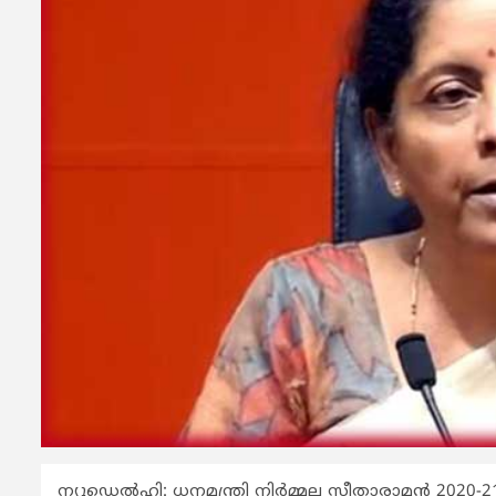
ന്യൂഡെല്‍ഹി: ധനമന്ത്രി നിര്‍മ്മല സീതാരാമന്‍ 2020-