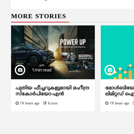
MORE STORIES
1 min read
പുതിയ ഫീച്ചറുകളുമായി മഹീന്ദ്ര
മോൾബിയോ ഡ
സ്കോർപിയോ-എൻ
ലിമിറ്റഡ് 
19 hours ago
Kumar
19 hours ago