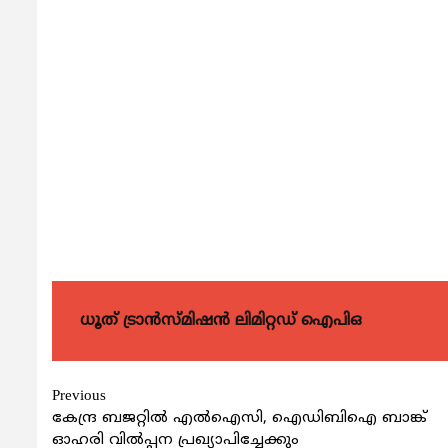
ധൂത് ട്രാൻസ്മിഷൻ ലിമിറ്റഡ് ഐപിഒ
Continue
Previous
കേന്ദ്ര ബജറ്റില്‍ എല്‍ഐസി, ഐഡിബിഐ ബാങ്ക്
Reading
ഓഹരി വില്‍പ്പന പ്രഖ്യാപിച്ചേക്കും