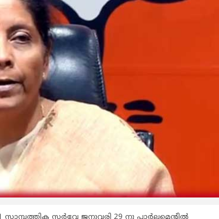
21 സാമ്പത്തിക സര്‍വേ ജനുവരി 29 നു പാര്‍ലമെന്റില്‍