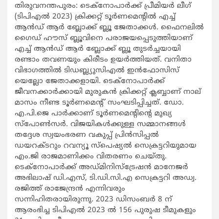
തിരുവനന്തപുരം: ടെക്നോപാര്‍ക്ക് പ്രീമിയര്‍ ലീഗ്
(ടിപിഎല്‍ 2023) ക്രിക്കറ്റ് ടൂര്‍ണമെന്‍റില്‍ എച്ച്
ആന്‍ഡ് ആര്‍ ബ്ലോക്ക് ബ്ലൂ ജേതാക്കള്‍. ഫൈനലില്‍
ഗൈഡ് ഹൗസ് ബ്ലൂവിനെ പരാജയപ്പെടുത്തിയാണ്
എച്ച് ആന്‍ഡ് ആര്‍ ബ്ലോക്ക് ബ്ലൂ തുടര്‍ച്ചയായി
രണ്ടാം തവണയും കിരീടം ഉയര്‍ത്തിയത്. വനിതാ
വിഭാഗത്തില്‍ ടിഡബ്ല്യുസിഎല്‍ ഇന്‍ഫോസിസ്
യെല്ലോ ജേതാക്കളായി. ടെക്നോപാര്‍ക്ക്
ജീവനക്കാര്‍ക്കായി മുരുകന്‍ ക്രിക്കറ്റ് ക്ലബ്ബാണ് നാല്
മാസം നീണ്ട ടൂര്‍ണമെന്‍റ് സംഘടിപ്പിച്ചത്. ഡോ.
എ.പി.ജെ പാര്‍ക്കാണ് ടൂര്‍ണമെന്‍റിന്‍റെ മുഖ്യ
സ്പോണ്‍സര്‍. വിജയികള്‍ക്കുള്ള സമ്മാനങ്ങള്‍
തദ്ദേശ സ്വയംഭരണ വകുപ്പ് പ്രിന്‍സിപ്പല്‍
ഡയറക്ടറും റവന്യൂ സ്പെഷ്യല്‍ സെക്രട്ടറിയുമായ
എം.ജി രാജമാണിക്കം വിതരണം ചെയ്തു.
ടെക്നോപാര്‍ക്ക് അഡ്മിനിസ്ട്രേഷന്‍ മാനേജര്‍
അഭിലാഷ് ഡി.എസ്, ടി.ഡി.സി.എ സെക്രട്ടറി അഡ്വ.
രജിത്ത് രാജേന്ദ്രന്‍ എന്നിവരും
സന്നിഹിതരായിരുന്നു. 2023 ഡിസംബര്‍ 8 ന്
ആരംഭിച്ച ടിപിഎല്‍ 2023 ല്‍ 156 പുരുഷ ടീമുകളും