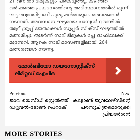
21 വനിതാ ടീമുകളും പങ്കെടുത്തു. കഴിഞ്ഞ
വര്‍ഷത്തെ പ്രകടനത്തിന്‍റെ അടിസ്ഥാനത്തില്‍ മൂന്ന്
ഘട്ടങ്ങളായിട്ടാണ് പുരുഷന്‍മാരുടെ മത്സരങ്ങള്‍
നടന്നത്. അവസാന ഘട്ടമായ ചാമ്പ്യന്‍ റൗണ്ടില്‍
ആറ് ഗ്രൂപ്പ് ജേതാക്കള്‍ സൂപ്പര്‍ സിക്സ് ഘട്ടത്തില്‍
മത്സരിച്ചു. തുടര്‍ന്ന് നാല് ടീമുകള്‍ പ്ലേ ഓഫിലേക്ക്
മുന്നേറി. ആകെ നാല് മാസങ്ങളിലായി 264
മത്സരങ്ങള്‍ നടന്നു.
മോൾബിയോ ഡയഗ്നോസ്റ്റിക്സ്
ലിമിറ്റഡ് ഐപിഒ
Continue
Previous
Next
ജാവ യെസ്ഡി സ്റ്റെല്‍ത്ത്
കല്യാണ്‍ ജൂവലേഴ്സിന്‍റെ
Reading
ഡ്യുവല്‍-ടോണ്‍ പെറാക്
പരസ്യചിത്രമൊരുക്കി
പ്രിയദര്‍ശന്‍
MORE STORIES