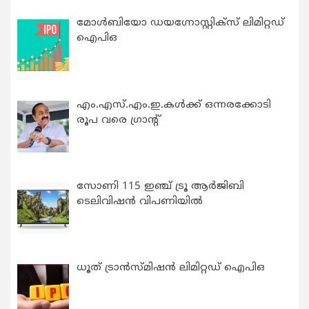
മോൾബിയോ ഡയഗ്നോസ്റ്റിക്സ് ലിമിറ്റഡ്
ഐപിഒ
എം.എസ്.എം.ഇ.കൾക്ക് ഒന്നരക്കോടി
രൂപ വരെ ഗ്രാന്റ്
സോണി 115 ഇഞ്ച് ട്രൂ ആർജിബി
ടെലിവിഷൻ വിപണിയിൽ
ധൂത് ട്രാൻസ്മിഷൻ ലിമിറ്റഡ് ഐപിഒ