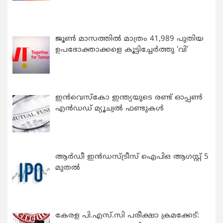
ജൂൺ മാസത്തിൽ മാത്രം 41,989 പുതിയ
ഉപഭോക്താക്കളെ കൂട്ടിച്ചേർത്തു ‘വി’
ഇന്‍വെസ്കോ ഇന്ത്യയുടെ രണ്ട് ഓപ്പണ്‍
എന്‍ഡഡ് മ്യൂച്വല്‍ ഫണ്ടുകള്‍
ആർഡീ ഇൻഡസ്ട്രീസ് ഐപിഒ ആഗസ്റ്റ് 5
മുതൽ
കേരള പി.എസ്.സി പരീക്ഷാ ക്രമക്കേട്: