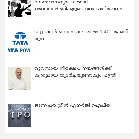
സംസ്ഥാനവ്യാപകമായി
ഉദ്യോഗാര്‍ത്ഥികളുടെ വന്‍ പ്രതിഷേധം
ടാറ്റ പവർ ഒന്നാം പാദ ലാഭം 1,401 കോടി
രൂപ
വ്യവസായ നിക്ഷേപ നയങ്ങള്‍ക്ക്
കൃത്യമായ തുടര്‍ച്ചയുണ്ടാകും: മന്ത്രി
ജൂണിപ്പർ ഗ്രീൻ എനർജി ഐപിഒ