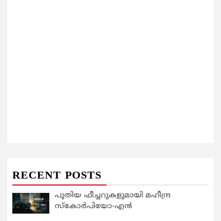
RECENT POSTS
പുതിയ ഫീച്ചറുകളുമായി മഹീന്ദ്ര
സ്കോർപിയോ-എൻ