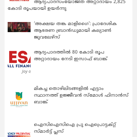
ആദ്യപാദസംയോജിത അറ്റാദായം 2,825
കോടി രൂപയായി ഉയർന്നു
‘അക്ഷയ തങ്ക മാളിഗൈ’: പ്രാദേശിക
ആഭരണ ബ്രാന്‍ഡുമായി കല്യാണ്‍
ജുവലേഴ്‌സ്
ആദ്യപാദത്തിൽ 80 കോടി രൂപ
അറ്റാദായം നേടി ഇസാഫ് ബാങ്ക്
മികച്ച തൊഴിലിടങ്ങളിൽ എട്ടാം
സ്ഥാനത്ത് ഉജ്ജീവൻ സ്മോൾ ഫിനാൻസ്
ബാങ്ക്
ഐസിഐസിഐ പ്രു ഐപ്രൊട്ടക്റ്റ്
സ്മാർട്ട് പ്ലസ്