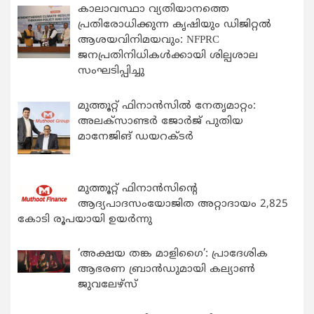
കാലാവസ്ഥാ വ്യതിയാനത്തെ
പ്രതിരോധിക്കുന്ന കൃഷിയും ഡിജിറ്റൽ
ആശയവിനിമയവും: NFPRC
ജനപ്രതിനിധികൾക്കായി ശില്പശാല
സംഘടിപ്പിച്ചു
മുത്തൂറ്റ് ഫിനാൻസിൽ നേതൃമാറ്റം:
അലക്സാണ്ടർ ജോർജ് പുതിയ
മാനേജിങ് ഡയറക്ടർ
മുത്തൂറ്റ് ഫിനാൻസിന്റെ
ആദ്യപാദസംയോജിത അറ്റാദായം 2,825
കോടി രൂപയായി ഉയർന്നു
‘അക്ഷയ തങ്ക മാളിഗൈ’: പ്രാദേശിക
ആഭരണ ബ്രാന്‍ഡുമായി കല്യാണ്‍
ജുവലേഴ്‌സ്