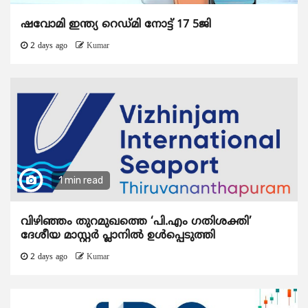
ഷവോമി ഇന്ത്യ റെഡ്മി നോട്ട് 17 5ജി
2 days ago
Kumar
1 min read
വിഴിഞ്ഞം തുറമുഖത്തെ ‘പി.എം ഗതിശക്തി’
ദേശീയ മാസ്റ്റർ പ്ലാനിൽ ഉൾപ്പെടുത്തി
2 days ago
Kumar