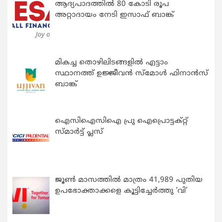
ആദ്യപാദത്തിൽ 80 കോടി രൂപ
അറ്റാദായം നേടി ഇസാഫ് ബാങ്ക്
മികച്ച തൊഴിലിടങ്ങളിൽ എട്ടാം
സ്ഥാനത്ത് ഉജ്ജീവൻ സ്മോൾ ഫിനാൻസ്
ബാങ്ക്
ഐസിഐസിഐ പ്രു ഐപ്രൊട്ടക്റ്റ്
സ്മാർട്ട് പ്ലസ്
ജൂൺ മാസത്തിൽ മാത്രം 41,989 പുതിയ
ഉപഭോക്താക്കളെ കൂട്ടിച്ചേർത്തു ‘വി’