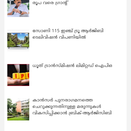
രൂപ വരെ ഗ്രാന്റ്
സോണി 115 ഇഞ്ച് ട്രൂ ആർജിബി
ടെലിവിഷൻ വിപണിയിൽ
ധൂത് ട്രാൻസ്മിഷൻ ലിമിറ്റഡ് ഐപിഒ
കാന്‍സര്‍ പുനരാഗമനത്തെ
ചെറുക്കുന്നതിനുള്ള മരുന്നുകള്‍
വികസിപ്പിക്കാന്‍ ബ്രിക്-ആര്‍ജിസിബി