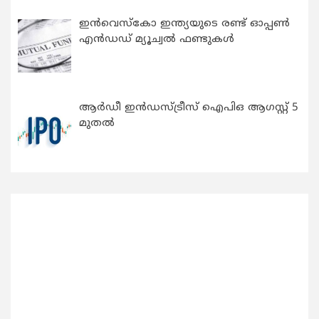
ഇന്‍വെസ്കോ ഇന്ത്യയുടെ രണ്ട് ഓപ്പണ്‍
എന്‍ഡഡ് മ്യൂച്വല്‍ ഫണ്ടുകള്‍
ആർഡീ ഇൻഡസ്ട്രീസ് ഐപിഒ ആഗസ്റ്റ് 5
മുതൽ