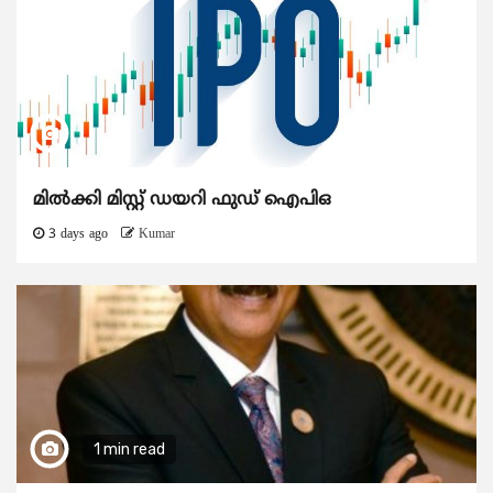
മിൽക്കി മിസ്റ്റ് ഡയറി ഫുഡ് ഐപിഒ
3 days ago
Kumar
1 min read