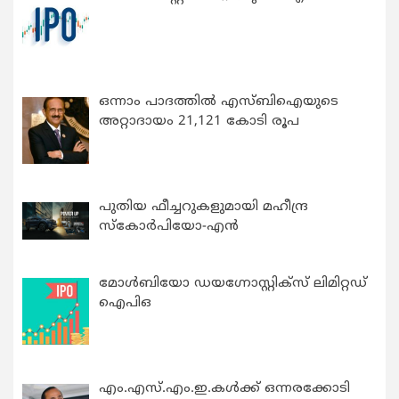
ഒന്നാം പാദത്തിൽ എസ്ബിഐയുടെ
അറ്റാദായം 21,121 കോടി രൂപ
പുതിയ ഫീച്ചറുകളുമായി മഹീന്ദ്ര
സ്കോർപിയോ-എൻ
മോൾബിയോ ഡയഗ്നോസ്റ്റിക്സ് ലിമിറ്റഡ്
ഐപിഒ
എം.എസ്.എം.ഇ.കൾക്ക് ഒന്നരക്കോടി