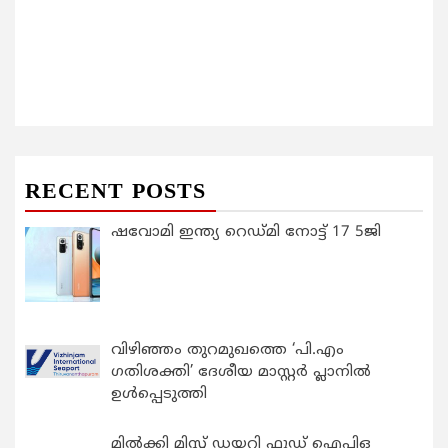
RECENT POSTS
ഷവോമി ഇന്ത്യ റെഡ്മി നോട്ട് 17 5ജി
വിഴിഞ്ഞം തുറമുഖത്തെ ‘പി.എം
ഗതിശക്തി’ ദേശീയ മാസ്റ്റർ പ്ലാനിൽ
ഉൾപ്പെടുത്തി
മിൽക്കി മിസ്റ്റ് ഡയറി ഫുഡ് ഐപിഒ