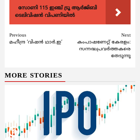
സോണി 115 ഇഞ്ച് ട്രൂ ആർജിബി
ടെലിവിഷൻ വിപണിയിൽ
Continue
Previous
Next
മഹീന്ദ്ര ‘വിഷന്‍ ഥാര്‍.ഇ’
കംപാഷണേറ്റ് കേരളം:
Reading
സന്നദ്ധപ്രവര്‍ത്തകരെ
തേടുന്നു
MORE STORIES