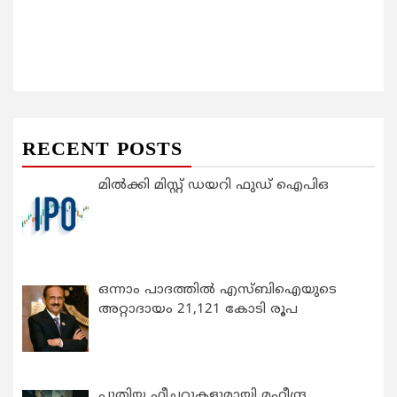
RECENT POSTS
മിൽക്കി മിസ്റ്റ് ഡയറി ഫുഡ് ഐപിഒ
ഒന്നാം പാദത്തിൽ എസ്ബിഐയുടെ
അറ്റാദായം 21,121 കോടി രൂപ
പുതിയ ഫീച്ചറുകളുമായി മഹീന്ദ്ര