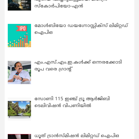
സ്കോർപിയോ-എൻ
മോൾബിയോ ഡയഗ്നോസ്റ്റിക്സ് ലിമിറ്റഡ്
ഐപിഒ
എം.എസ്.എം.ഇ.കൾക്ക് ഒന്നരക്കോടി
രൂപ വരെ ഗ്രാന്റ്
സോണി 115 ഇഞ്ച് ട്രൂ ആർജിബി
ടെലിവിഷൻ വിപണിയിൽ
ധൂത് ട്രാൻസ്മിഷൻ ലിമിറ്റഡ് ഐപിഒ