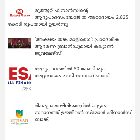
മുത്തൂറ്റ് ഫിനാൻസിന്റെ
ആദ്യപാദസംയോജിത അറ്റാദായം 2,825
കോടി രൂപയായി ഉയർന്നു
‘അക്ഷയ തങ്ക മാളിഗൈ’: പ്രാദേശിക
ആഭരണ ബ്രാന്‍ഡുമായി കല്യാണ്‍
ജുവലേഴ്‌സ്
ആദ്യപാദത്തിൽ 80 കോടി രൂപ
അറ്റാദായം നേടി ഇസാഫ് ബാങ്ക്
മികച്ച തൊഴിലിടങ്ങളിൽ എട്ടാം
സ്ഥാനത്ത് ഉജ്ജീവൻ സ്മോൾ ഫിനാൻസ്
ബാങ്ക്