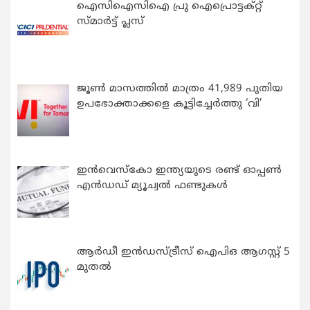
ഐസിഐസിഐ പ്രു ഐപ്രൊട്ടക്റ്റ്
സ്മാർട്ട് പ്ലസ്
ജൂൺ മാസത്തിൽ മാത്രം 41,989 പുതിയ
ഉപഭോക്താക്കളെ കൂട്ടിച്ചേർത്തു ‘വി’
ഇന്‍വെസ്കോ ഇന്ത്യയുടെ രണ്ട് ഓപ്പണ്‍
എന്‍ഡഡ് മ്യൂച്വല്‍ ഫണ്ടുകള്‍
ആർഡീ ഇൻഡസ്ട്രീസ് ഐപിഒ ആഗസ്റ്റ് 5
മുതൽ