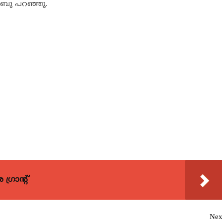
 ഷിബു പറഞ്ഞു.
്രാന്റ്
Nex