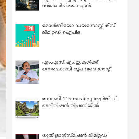
സ്കോർപിയോ-എൻ
മോൾബിയോ ഡയഗ്നോസ്റ്റിക്സ്
ലിമിറ്റഡ് ഐപിഒ
എം.എസ്.എം.ഇ.കൾക്ക്
ഒന്നരക്കോടി രൂപ വരെ ഗ്രാന്റ്
സോണി 115 ഇഞ്ച് ട്രൂ ആർജിബി
ടെലിവിഷൻ വിപണിയിൽ
ധൂത് ട്രാൻസ്മിഷൻ ലിമിറ്റഡ്