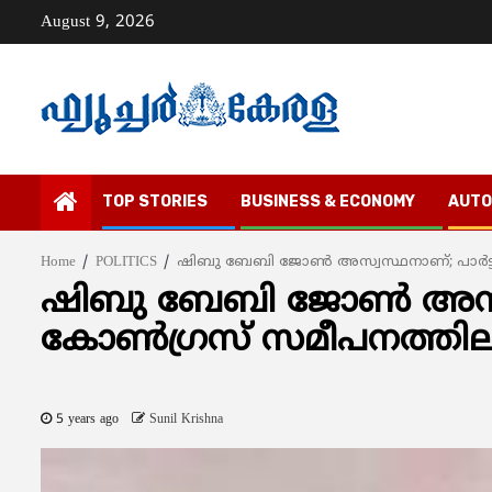
Skip
August 9, 2026
to
content
TOP STORIES
BUSINESS & ECONOMY
AUTO
Home
POLITICS
ഷിബു ബേബി ജോണ്‍ അസ്വസ്ഥനാണ്; പാര്‍ട്
ഷിബു ബേബി ജോണ്‍ അസ്വസ്
കോണ്‍ഗ്രസ് സമീപനത്തില
5 years ago
Sunil Krishna