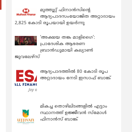
മുത്തൂറ്റ് ഫിനാൻസിന്റെ
ആദ്യപാദസംയോജിത അറ്റാദായം
2,825 കോടി രൂപയായി ഉയർന്നു
‘അക്ഷയ തങ്ക മാളിഗൈ’:
പ്രാദേശിക ആഭരണ
ബ്രാന്‍ഡുമായി കല്യാണ്‍
ജുവലേഴ്‌സ്
ആദ്യപാദത്തിൽ 80 കോടി രൂപ
അറ്റാദായം നേടി ഇസാഫ് ബാങ്ക്
മികച്ച തൊഴിലിടങ്ങളിൽ എട്ടാം
സ്ഥാനത്ത് ഉജ്ജീവൻ സ്മോൾ
ഫിനാൻസ് ബാങ്ക്