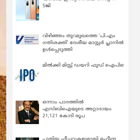
5ജി
വിഴിഞ്ഞം തുറമുഖത്തെ ‘പി.എം
ഗതിശക്തി’ ദേശീയ മാസ്റ്റർ പ്ലാനിൽ
ഉൾപ്പെടുത്തി
മിൽക്കി മിസ്റ്റ് ഡയറി ഫുഡ് ഐപിഒ
ഒന്നാം പാദത്തിൽ
എസ്ബിഐയുടെ അറ്റാദായം
21,121 കോടി രൂപ
പുതിയ ഫീച്ചറുകളുമായി മഹീന്ദ്ര