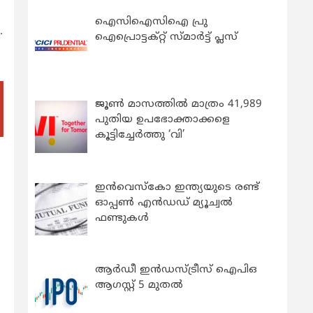
ഐസിഐസിഐ പ്രു
.
ഐപ്രൊട്ടക്റ്റ് സ്മാർട്ട് പ്ലസ്
ജൂൺ മാസത്തിൽ മാത്രം 41,989
പുതിയ ഉപഭോക്താക്കളെ
കൂട്ടിച്ചേർത്തു ‘വി’
ഇന്‍വെസ്കോ ഇന്ത്യയുടെ രണ്ട്
ഓപ്പണ്‍ എന്‍ഡഡ് മ്യൂച്വല്‍
ഫണ്ടുകള്‍
ആർഡീ ഇൻഡസ്ട്രീസ് ഐപിഒ
ആഗസ്റ്റ് 5 മുതൽ