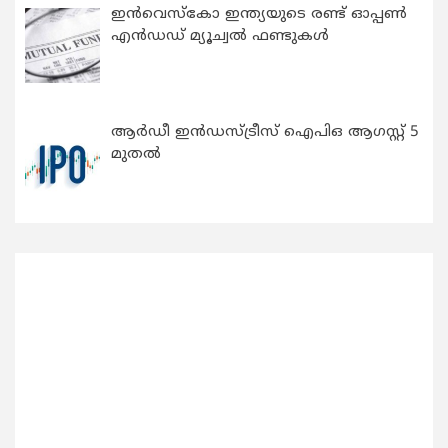
ഇന്‍വെസ്കോ ഇന്ത്യയുടെ രണ്ട് ഓപ്പണ്‍
എന്‍ഡഡ് മ്യൂച്വല്‍ ഫണ്ടുകള്‍
ആർഡീ ഇൻഡസ്ട്രീസ് ഐപിഒ ആഗസ്റ്റ് 5
മുതൽ