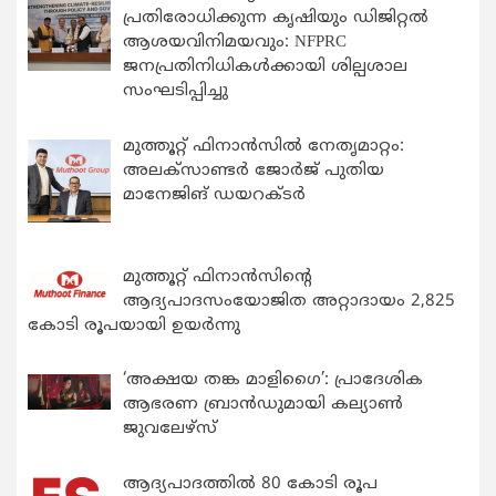
പ്രതിരോധിക്കുന്ന കൃഷിയും ഡിജിറ്റൽ
ആശയവിനിമയവും: NFPRC
ജനപ്രതിനിധികൾക്കായി ശില്പശാല
സംഘടിപ്പിച്ചു
മുത്തൂറ്റ് ഫിനാൻസിൽ നേതൃമാറ്റം:
അലക്സാണ്ടർ ജോർജ് പുതിയ
മാനേജിങ് ഡയറക്ടർ
മുത്തൂറ്റ് ഫിനാൻസിന്റെ
ആദ്യപാദസംയോജിത അറ്റാദായം 2,825
കോടി രൂപയായി ഉയർന്നു
‘അക്ഷയ തങ്ക മാളിഗൈ’: പ്രാദേശിക
ആഭരണ ബ്രാന്‍ഡുമായി കല്യാണ്‍
ജുവലേഴ്‌സ്
ആദ്യപാദത്തിൽ 80 കോടി രൂപ