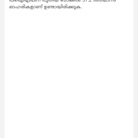
പിഐഎഫിന് പുതിയ ബാങ്കില്‍ 37.2 ശതമാനം
ഓഹരികളാണ് ഉണ്ടായിരിക്കുക.