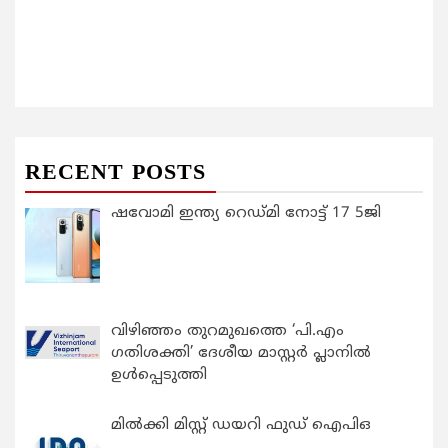
RECENT POSTS
ഷവോമി ഇന്ത്യ റെഡ്മി നോട്ട് 17 5ജി
വിഴിഞ്ഞം തുറമുഖത്തെ ‘പി.എം
ഗതിശക്തി’ ദേശീയ മാസ്റ്റർ പ്ലാനിൽ
ഉൾപ്പെടുത്തി
മിൽക്കി മിസ്റ്റ് ഡയറി ഫുഡ് ഐപിഒ