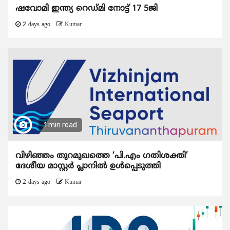
ഷവോമി ഇന്ത്യ റെഡ്മി നോട്ട് 17 5ജി
2 days ago
Kumar
1 min read
വിഴിഞ്ഞം തുറമുഖത്തെ ‘പി.എം ഗതിശക്തി’
ദേശീയ മാസ്റ്റർ പ്ലാനിൽ ഉൾപ്പെടുത്തി
2 days ago
Kumar