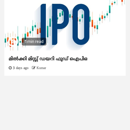
1 min read
മിൽക്കി മിസ്റ്റ് ഡയറി ഫുഡ് ഐപിഒ
3 days ago
Kumar