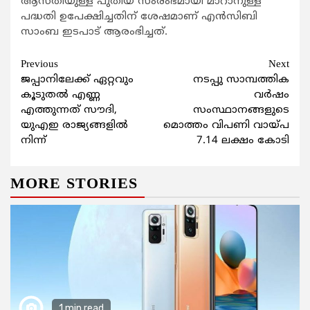
ആസ്തിയുള്ള പുതിയ സംരംഭമായി മാറാനുള്ള
പദ്ധതി ഉപേക്ഷിച്ചതിന് ശേഷമാണ് എന്‍സിബി
സാംബ ഇടപാട് ആരംഭിച്ചത്.
Continue
Previous
Next
ജപ്പാനിലേക്ക് ഏറ്റവും
നടപ്പു സാമ്പത്തിക
Reading
കൂടുതല്‍ എണ്ണ
വര്‍ഷം
എത്തുന്നത് സൗദി,
സംസ്ഥാനങ്ങളുടെ
യുഎഇ രാജ്യങ്ങളില്‍
മൊത്തം വിപണി വായ്പ
നിന്ന്
7.14 ലക്ഷം കോടി
MORE STORIES
1 min read