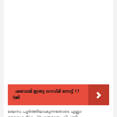
ഷവോമി ഇന്ത്യ റെഡ്മി നോട്ട് 17
5ജി
ലയനം പൂര്‍ത്തിയാകുന്നതോടെ എല്ലാ