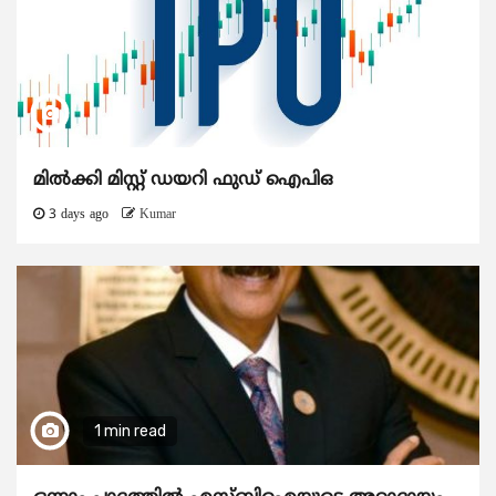
മിൽക്കി മിസ്റ്റ് ഡയറി ഫുഡ് ഐപിഒ
3 days ago
Kumar
1 min read