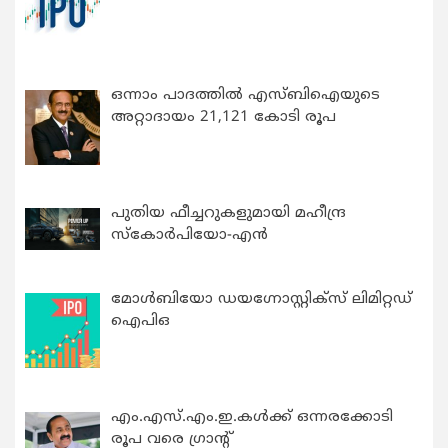
ഒന്നാം പാദത്തിൽ എസ്ബിഐയുടെ
അറ്റാദായം 21,121 കോടി രൂപ
പുതിയ ഫീച്ചറുകളുമായി മഹീന്ദ്ര
സ്കോർപിയോ-എൻ
മോൾബിയോ ഡയഗ്നോസ്റ്റിക്സ് ലിമിറ്റഡ്
ഐപിഒ
എം.എസ്.എം.ഇ.കൾക്ക് ഒന്നരക്കോടി
രൂപ വരെ ഗ്രാന്റ്