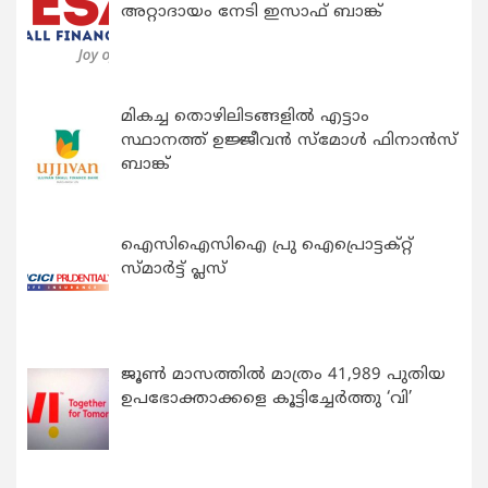
അറ്റാദായം നേടി ഇസാഫ് ബാങ്ക്
മികച്ച തൊഴിലിടങ്ങളിൽ എട്ടാം
സ്ഥാനത്ത് ഉജ്ജീവൻ സ്മോൾ ഫിനാൻസ്
ബാങ്ക്
ഐസിഐസിഐ പ്രു ഐപ്രൊട്ടക്റ്റ്
സ്മാർട്ട് പ്ലസ്
ജൂൺ മാസത്തിൽ മാത്രം 41,989 പുതിയ
ഉപഭോക്താക്കളെ കൂട്ടിച്ചേർത്തു ‘വി’