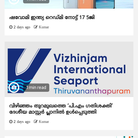
ഷവോമി ഇന്ത്യ റെഡ്മി നോട്ട് 17 5ജി
2 days ago
Kumar
1 min read
വിഴിഞ്ഞം തുറമുഖത്തെ ‘പി.എം ഗതിശക്തി’
ദേശീയ മാസ്റ്റർ പ്ലാനിൽ ഉൾപ്പെടുത്തി
2 days ago
Kumar