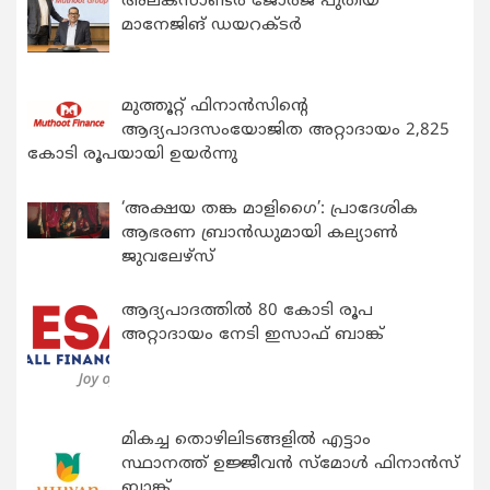
അലക്സാണ്ടർ ജോർജ് പുതിയ
മാനേജിങ് ഡയറക്ടർ
മുത്തൂറ്റ് ഫിനാൻസിന്റെ
ആദ്യപാദസംയോജിത അറ്റാദായം 2,825
കോടി രൂപയായി ഉയർന്നു
‘അക്ഷയ തങ്ക മാളിഗൈ’: പ്രാദേശിക
ആഭരണ ബ്രാന്‍ഡുമായി കല്യാണ്‍
ജുവലേഴ്‌സ്
ആദ്യപാദത്തിൽ 80 കോടി രൂപ
അറ്റാദായം നേടി ഇസാഫ് ബാങ്ക്
മികച്ച തൊഴിലിടങ്ങളിൽ എട്ടാം
സ്ഥാനത്ത് ഉജ്ജീവൻ സ്മോൾ ഫിനാൻസ്
ബാങ്ക്