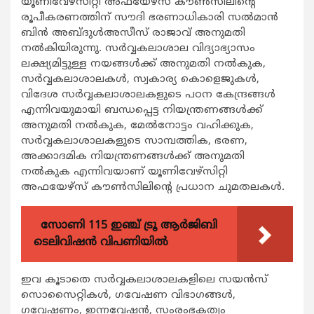
യൂണിവേഴ്‌സിറ്റി അഫയേഴ്‌സ് കൗണ്‍സിലിന്റെ
രൂപീകരണത്തിന് സൗദി ഭരണാധികാരി സല്‍മാന്‍
ബിന്‍ അബ്ദുള്‍അസീസ് രാജാവ് അനുമതി
നല്‍കിയിരുന്നു. സര്‍വ്വകലാശാല വിദ്യാഭ്യാസം
ലക്ഷ്യമിട്ടുള്ള നയങ്ങള്‍ക്ക് അനുമതി നല്‍കുക,
സര്‍വ്വകലാശാലകള്‍, സ്വകാര്യ കൊളെജുകള്‍,
വിദേശ സര്‍വ്വകലാശാലകളുടെ പഠന കേന്ദ്രങ്ങള്‍
എന്നിവയുമായി ബന്ധപ്പെട്ട നിയന്ത്രണങ്ങള്‍ക്ക്
അനുമതി നല്‍കുക, മേല്‍നോട്ടം വഹിക്കുക,
സര്‍വ്വകലാശാലകളുടെ സാമ്പത്തിക, ഭരണ,
അക്കാദമിക നിയന്ത്രണങ്ങള്‍ക്ക് അനുമതി
നല്‍കുക എന്നിവയാണ് യൂണിവേഴ്‌സിറ്റി
അഫയേഴ്‌സ് കൗണ്‍സിലിന്റെ പ്രധാന ചുമതലകള്‍.
സോണി 115 ഇഞ്ച് ട്രൂ ആർജിബി
ടെലിവിഷൻ വിപണിയിൽ
ഇവ കൂടാതെ സര്‍വ്വകലാശാലകളിലെ സയന്‍സ്
സൊസൈറ്റികള്‍, ഗവേഷണ വിഭാഗങ്ങള്‍,
ഗവേഷണം, ഇന്നവേഷന്‍, സംരംഭകത്വം