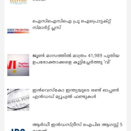
ഐസിഐസിഐ പ്രു ഐപ്രൊട്ടക്റ്റ്
സ്മാർട്ട് പ്ലസ്
ജൂൺ മാസത്തിൽ മാത്രം 41,989 പുതിയ
ഉപഭോക്താക്കളെ കൂട്ടിച്ചേർത്തു ‘വി’
ഇന്‍വെസ്കോ ഇന്ത്യയുടെ രണ്ട് ഓപ്പണ്‍
എന്‍ഡഡ് മ്യൂച്വല്‍ ഫണ്ടുകള്‍
ആർഡീ ഇൻഡസ്ട്രീസ് ഐപിഒ ആഗസ്റ്റ് 5