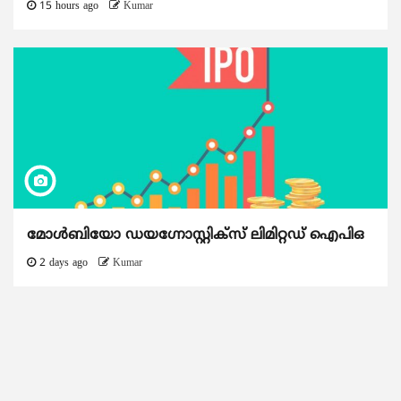
15 hours ago
Kumar
മോൾബിയോ ഡയഗ്നോസ്റ്റിക്സ് ലിമിറ്റഡ് ഐപിഒ
2 days ago
Kumar