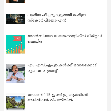
പുതിയ ഫീച്ചറുകളുമായി മഹീന്ദ്ര
സ്കോർപിയോ-എൻ
മോൾബിയോ ഡയഗ്നോസ്റ്റിക്സ് ലിമിറ്റഡ്
ഐപിഒ
എം.എസ്.എം.ഇ.കൾക്ക് ഒന്നരക്കോടി
രൂപ വരെ ഗ്രാന്റ്
സോണി 115 ഇഞ്ച് ട്രൂ ആർജിബി
ടെലിവിഷൻ വിപണിയിൽ