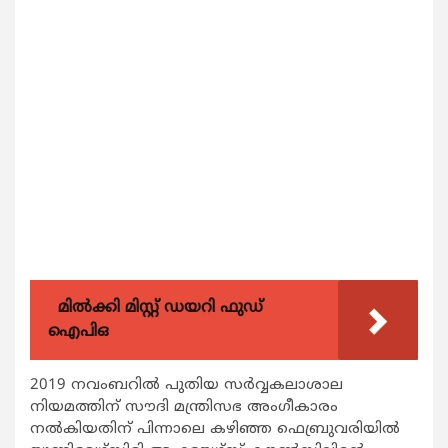
മിൽക്കി മിസ്റ്റ് ഡയറി ഫുഡ്
ഐപിഒ
2019 നവംബറില്‍ പുതിയ സര്‍വ്വകലാശാല
നിയമത്തിന് സൗദി മന്ത്രിസഭ അംഗീകാരം
നല്‍കിയതിന് പിന്നാലെ കഴിഞ്ഞ ഫെബ്രുവരിയില്‍