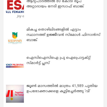
ആദ്യപാദത്തിൽ 80 കോടി രൂപ
അറ്റാദായം നേടി ഇസാഫ് ബാങ്ക്
മികച്ച തൊഴിലിടങ്ങളിൽ എട്ടാം
സ്ഥാനത്ത് ഉജ്ജീവൻ സ്മോൾ ഫിനാൻസ്
ബാങ്ക്
ഐസിഐസിഐ പ്രു ഐപ്രൊട്ടക്റ്റ്
സ്മാർട്ട് പ്ലസ്
ജൂൺ മാസത്തിൽ മാത്രം 41,989 പുതിയ
ഉപഭോക്താക്കളെ കൂട്ടിച്ചേർത്തു ‘വി’