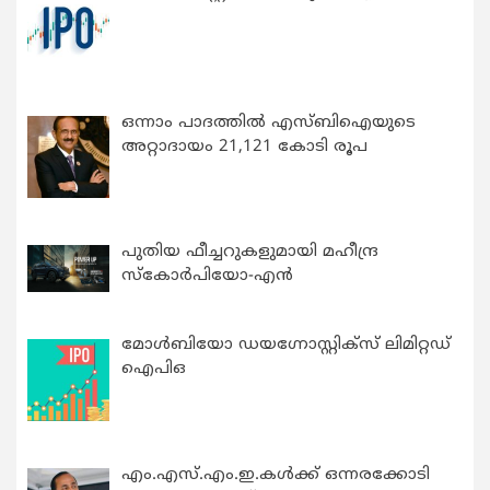
ഒന്നാം പാദത്തിൽ എസ്ബിഐയുടെ
അറ്റാദായം 21,121 കോടി രൂപ
പുതിയ ഫീച്ചറുകളുമായി മഹീന്ദ്ര
സ്കോർപിയോ-എൻ
മോൾബിയോ ഡയഗ്നോസ്റ്റിക്സ് ലിമിറ്റഡ്
ഐപിഒ
എം.എസ്.എം.ഇ.കൾക്ക് ഒന്നരക്കോടി