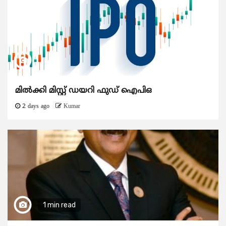
മിൽക്കി മിസ്റ്റ് ഡയറി ഫുഡ് ഐപിഒ
2 days ago
Kumar
1 min read