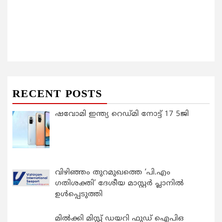
RECENT POSTS
ഷവോമി ഇന്ത്യ റെഡ്മി നോട്ട് 17 5ജി
വിഴിഞ്ഞം തുറമുഖത്തെ ‘പി.എം
ഗതിശക്തി’ ദേശീയ മാസ്റ്റർ പ്ലാനിൽ
ഉൾപ്പെടുത്തി
മിൽക്കി മിസ്റ്റ് ഡയറി ഫുഡ് ഐപിഒ