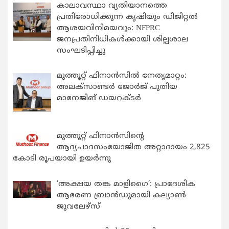
കാലാവസ്ഥാ വ്യതിയാനത്തെ
പ്രതിരോധിക്കുന്ന കൃഷിയും ഡിജിറ്റൽ
ആശയവിനിമയവും: NFPRC
ജനപ്രതിനിധികൾക്കായി ശില്പശാല
സംഘടിപ്പിച്ചു
മുത്തൂറ്റ് ഫിനാൻസിൽ നേതൃമാറ്റം:
അലക്സാണ്ടർ ജോർജ് പുതിയ
മാനേജിങ് ഡയറക്ടർ
മുത്തൂറ്റ് ഫിനാൻസിന്റെ
ആദ്യപാദസംയോജിത അറ്റാദായം 2,825
കോടി രൂപയായി ഉയർന്നു
‘അക്ഷയ തങ്ക മാളിഗൈ’: പ്രാദേശിക
ആഭരണ ബ്രാന്‍ഡുമായി കല്യാണ്‍
ജുവലേഴ്‌സ്