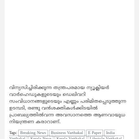
വിന്യസിച്ചിരിക്കുന്ന തന്ത്രപരമായ ന്യൂക്ലിയര്‍
വാര്‍ഹെഡുകളുടെയും ഡെലിവറി
സംവിധാനങ്ങളുടെയും എണ്ണം പരിമിതപ്പെടുത്തുന്ന
ഉടമ്പടി, രണ്ടു വന്‍ശക്തികള്‍ക്കിടയില്‍
പ്രാബല്യത്തില്‍വന്ന അവസാനത്തെ ആണവായുധ
നിയന്ത്രണ കരാറാണ്.
Breaking News
Business Varthakal
E Paper
India
Tags:
Varthakal
Kerala News
Kerala Varthakal
Lifestyle Varthakal