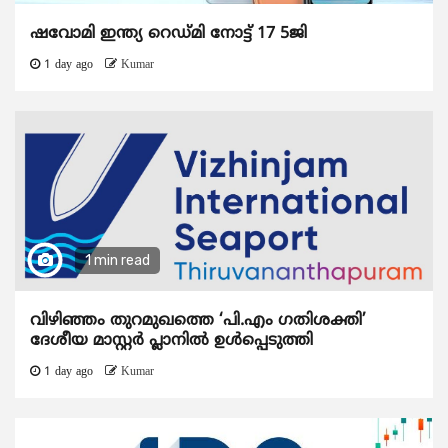
ഷവോമി ഇന്ത്യ റെഡ്മി നോട്ട് 17 5ജി
1 day ago
Kumar
1 min read
വിഴിഞ്ഞം തുറമുഖത്തെ ‘പി.എം ഗതിശക്തി’
ദേശീയ മാസ്റ്റർ പ്ലാനിൽ ഉൾപ്പെടുത്തി
1 day ago
Kumar