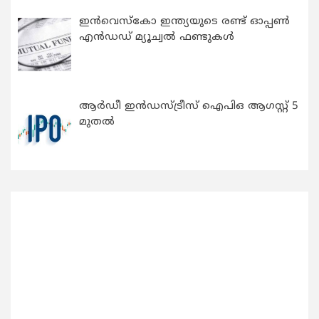
ഇന്‍വെസ്കോ ഇന്ത്യയുടെ രണ്ട് ഓപ്പണ്‍
എന്‍ഡഡ് മ്യൂച്വല്‍ ഫണ്ടുകള്‍
ആർഡീ ഇൻഡസ്ട്രീസ് ഐപിഒ ആഗസ്റ്റ് 5
മുതൽ