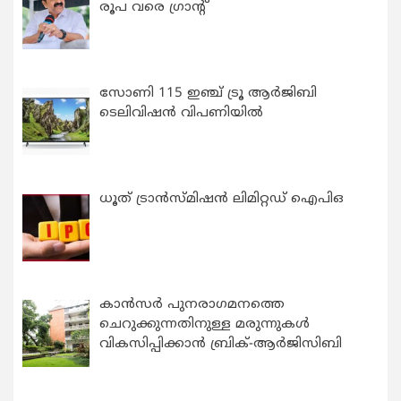
രൂപ വരെ ഗ്രാന്റ്
സോണി 115 ഇഞ്ച് ട്രൂ ആർജിബി
ടെലിവിഷൻ വിപണിയിൽ
ധൂത് ട്രാൻസ്മിഷൻ ലിമിറ്റഡ് ഐപിഒ
കാന്‍സര്‍ പുനരാഗമനത്തെ
ചെറുക്കുന്നതിനുള്ള മരുന്നുകള്‍
വികസിപ്പിക്കാന്‍ ബ്രിക്-ആര്‍ജിസിബി