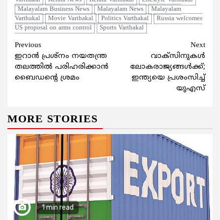
Malayalam Business News
Malayalam News
Malayalam
Varthakal
Movie Varthakal
Politics Varthakal
Russia welcomes
US proposal on arms control
Sports Varthakal
Continue
Previous
Next
ഇറാൻ പ്രശ്നം നയതന്ത്ര
വാക്‌സിനുകള്‍
Reading
തലത്തിൽ പരിഹരിക്കാൻ
ലോകരാജ്യങ്ങള്‍ക്ക്;
ബൈഡന്റെ ശ്രമം
ഇന്ത്യയെ പ്രശംസിച്ച്
യുഎസ്
MORE STORIES
1 min read