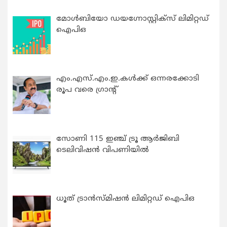
മോൾബിയോ ഡയഗ്നോസ്റ്റിക്സ് ലിമിറ്റഡ്
ഐപിഒ
എം.എസ്.എം.ഇ.കൾക്ക് ഒന്നരക്കോടി
രൂപ വരെ ഗ്രാന്റ്
സോണി 115 ഇഞ്ച് ട്രൂ ആർജിബി
ടെലിവിഷൻ വിപണിയിൽ
ധൂത് ട്രാൻസ്മിഷൻ ലിമിറ്റഡ് ഐപിഒ