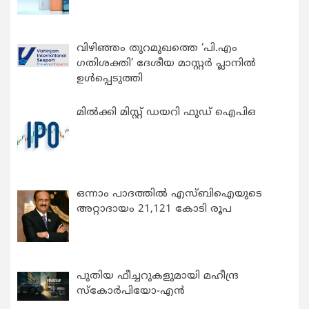
വിഴിഞ്ഞം തുറമുഖത്തെ ‘പി.എം
ഗതിശക്തി’ ദേശീയ മാസ്റ്റർ പ്ലാനിൽ
ഉൾപ്പെടുത്തി
മിൽക്കി മിസ്റ്റ് ഡയറി ഫുഡ് ഐപിഒ
ഒന്നാം പാദത്തിൽ എസ്ബിഐയുടെ
അറ്റാദായം 21,121 കോടി രൂപ
പുതിയ ഫീച്ചറുകളുമായി മഹീന്ദ്ര
സ്കോർപിയോ-എൻ