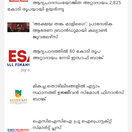
ആദ്യപാദസംയോജിത അറ്റാദായം 2,825
കോടി രൂപയായി ഉയർന്നു
‘അക്ഷയ തങ്ക മാളിഗൈ’: പ്രാദേശിക
ആഭരണ ബ്രാന്‍ഡുമായി കല്യാണ്‍
ജുവലേഴ്‌സ്
ആദ്യപാദത്തിൽ 80 കോടി രൂപ
അറ്റാദായം നേടി ഇസാഫ് ബാങ്ക്
മികച്ച തൊഴിലിടങ്ങളിൽ എട്ടാം
സ്ഥാനത്ത് ഉജ്ജീവൻ സ്മോൾ ഫിനാൻസ്
ബാങ്ക്
ഐസിഐസിഐ പ്രു ഐപ്രൊട്ടക്റ്റ്
സ്മാർട്ട് പ്ലസ്