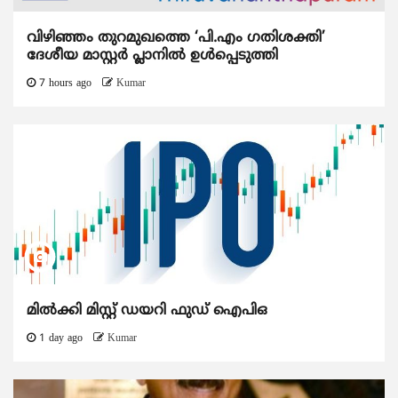
വിഴിഞ്ഞം തുറമുഖത്തെ ‘പി.എം ഗതിശക്തി’
ദേശീയ മാസ്റ്റർ പ്ലാനിൽ ഉൾപ്പെടുത്തി
7 hours ago
Kumar
മിൽക്കി മിസ്റ്റ് ഡയറി ഫുഡ് ഐപിഒ
1 day ago
Kumar