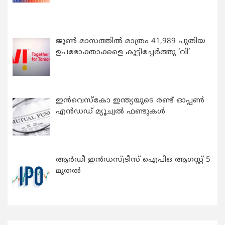
ജൂൺ മാസത്തിൽ മാത്രം 41,989 പുതിയ
ഉപഭോക്താക്കളെ കൂട്ടിച്ചേർത്തു ‘വി’
ഇന്‍വെസ്കോ ഇന്ത്യയുടെ രണ്ട് ഓപ്പണ്‍
എന്‍ഡഡ് മ്യൂച്വല്‍ ഫണ്ടുകള്‍
ആർഡീ ഇൻഡസ്ട്രീസ് ഐപിഒ ആഗസ്റ്റ് 5
മുതൽ