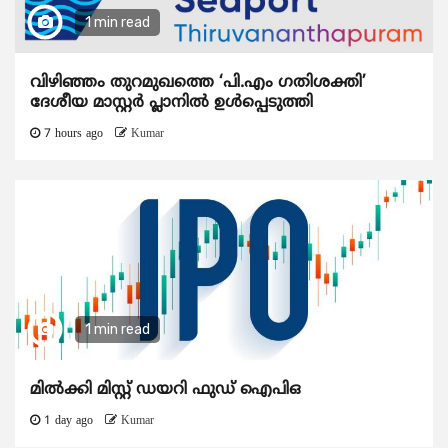
1 min read
വിഴിഞ്ഞം തുറമുഖത്തെ ‘പി.എം ഗതിശക്തി’
ദേശീയ മാസ്റ്റർ പ്ലാനിൽ ഉൾപ്പെടുത്തി
7 hours ago
Kumar
1 min read
മിൽക്കി മിസ്റ്റ് ഡയറി ഫുഡ് ഐപിഒ
1 day ago
Kumar