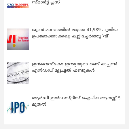
സ്മാർട്ട് പ്ലസ്
ജൂൺ മാസത്തിൽ മാത്രം 41,989 പുതിയ
ഉപഭോക്താക്കളെ കൂട്ടിച്ചേർത്തു ‘വി’
ഇന്‍വെസ്കോ ഇന്ത്യയുടെ രണ്ട് ഓപ്പണ്‍
എന്‍ഡഡ് മ്യൂച്വല്‍ ഫണ്ടുകള്‍
ആർഡീ ഇൻഡസ്ട്രീസ് ഐപിഒ ആഗസ്റ്റ് 5
മുതൽ