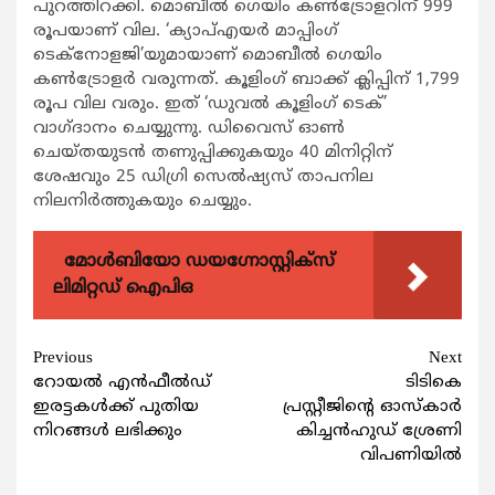
പുറത്തിറക്കി. മൊബീല്‍ ഗെയിം കണ്‍ട്രോളറിന് 999
രൂപയാണ് വില. ‘ക്യാപ്എയര്‍ മാപ്പിംഗ്
ടെക്നോളജി’യുമായാണ് മൊബീല്‍ ഗെയിം
കണ്‍ട്രോളര്‍ വരുന്നത്. കൂളിംഗ് ബാക്ക് ക്ലിപ്പിന് 1,799
രൂപ വില വരും. ഇത് ‘ഡുവല്‍ കൂളിംഗ് ടെക്’
വാഗ്ദാനം ചെയ്യുന്നു. ഡിവൈസ് ഓണ്‍
ചെയ്തയുടന്‍ തണുപ്പിക്കുകയും 40 മിനിറ്റിന്
ശേഷവും 25 ഡിഗ്രി സെല്‍ഷ്യസ് താപനില
നിലനിര്‍ത്തുകയും ചെയ്യും.
മോൾബിയോ ഡയഗ്നോസ്റ്റിക്സ്
ലിമിറ്റഡ് ഐപിഒ
Continue
Previous
Next
റോയല്‍ എന്‍ഫീല്‍ഡ്
ടിടികെ
Reading
ഇരട്ടകള്‍ക്ക് പുതിയ
പ്രസ്റ്റീജിന്‍റെ ഓസ്കാര്‍
നിറങ്ങള്‍ ലഭിക്കും
കിച്ചന്‍ഹുഡ് ശ്രേണി
വിപണിയില്‍