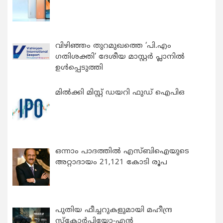
വിഴിഞ്ഞം തുറമുഖത്തെ ‘പി.എം
ഗതിശക്തി’ ദേശീയ മാസ്റ്റർ പ്ലാനിൽ
ഉൾപ്പെടുത്തി
മിൽക്കി മിസ്റ്റ് ഡയറി ഫുഡ് ഐപിഒ
ഒന്നാം പാദത്തിൽ എസ്ബിഐയുടെ
അറ്റാദായം 21,121 കോടി രൂപ
പുതിയ ഫീച്ചറുകളുമായി മഹീന്ദ്ര
സ്കോർപിയോ-എൻ