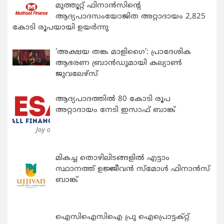
മുത്തൂറ്റ് ഫിനാൻസിന്റെ
ആദ്യപാദസംയോജിത അറ്റാദായം 2,825
കോടി രൂപയായി ഉയർന്നു
‘അക്ഷയ തങ്ക മാളിഗൈ’: പ്രാദേശിക
ആഭരണ ബ്രാന്‍ഡുമായി കല്യാണ്‍
ജുവലേഴ്‌സ്
ആദ്യപാദത്തിൽ 80 കോടി രൂപ
അറ്റാദായം നേടി ഇസാഫ് ബാങ്ക്
മികച്ച തൊഴിലിടങ്ങളിൽ എട്ടാം
സ്ഥാനത്ത് ഉജ്ജീവൻ സ്മോൾ ഫിനാൻസ്
ബാങ്ക്
ഐസിഐസിഐ പ്രു ഐപ്രൊട്ടക്റ്റ്