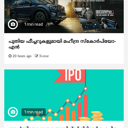
1 min read
പുതിയ ഫീച്ചറുകളുമായി മഹീന്ദ്ര സ്കോർപിയോ-
എൻ
20 hours ago
Kumar
1 min read