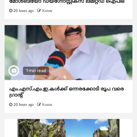
മോൾബിയോ ഡയഗ്നോസ്റ്റിക്സ് ലിമിറ്റഡ് ഐപിഒ
20 hours ago
Kumar
1 min read
എം.എസ്.എം.ഇ.കൾക്ക് ഒന്നരക്കോടി രൂപ വരെ
ഗ്രാന്റ്
20 hours ago
Kumar