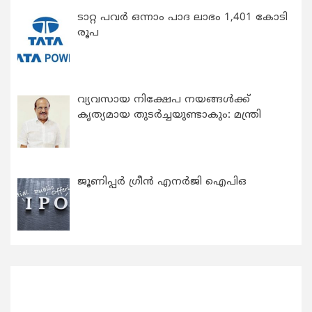
ടാറ്റ പവർ ഒന്നാം പാദ ലാഭം 1,401 കോടി
രൂപ
വ്യവസായ നിക്ഷേപ നയങ്ങള്‍ക്ക്
കൃത്യമായ തുടര്‍ച്ചയുണ്ടാകും: മന്ത്രി
ജൂണിപ്പർ ഗ്രീൻ എനർജി ഐപിഒ