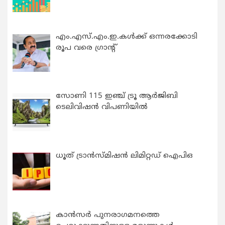
എം.എസ്.എം.ഇ.കൾക്ക് ഒന്നരക്കോടി
രൂപ വരെ ഗ്രാന്റ്
സോണി 115 ഇഞ്ച് ട്രൂ ആർജിബി
ടെലിവിഷൻ വിപണിയിൽ
ധൂത് ട്രാൻസ്മിഷൻ ലിമിറ്റഡ് ഐപിഒ
കാന്‍സര്‍ പുനരാഗമനത്തെ