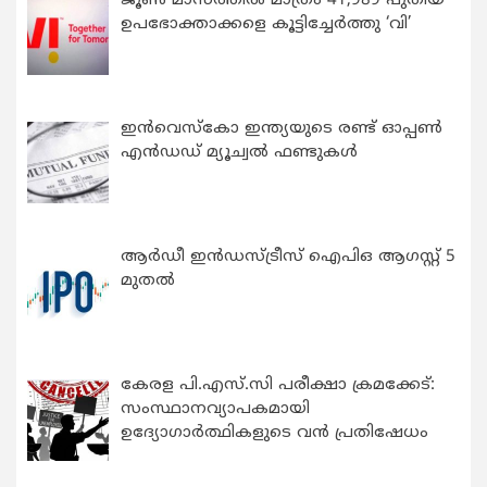
ജൂൺ മാസത്തിൽ മാത്രം 41,989 പുതിയ
ഉപഭോക്താക്കളെ കൂട്ടിച്ചേർത്തു ‘വി’
ഇന്‍വെസ്കോ ഇന്ത്യയുടെ രണ്ട് ഓപ്പണ്‍
എന്‍ഡഡ് മ്യൂച്വല്‍ ഫണ്ടുകള്‍
ആർഡീ ഇൻഡസ്ട്രീസ് ഐപിഒ ആഗസ്റ്റ് 5
മുതൽ
കേരള പി.എസ്.സി പരീക്ഷാ ക്രമക്കേട്:
സംസ്ഥാനവ്യാപകമായി
ഉദ്യോഗാര്‍ത്ഥികളുടെ വന്‍ പ്രതിഷേധം