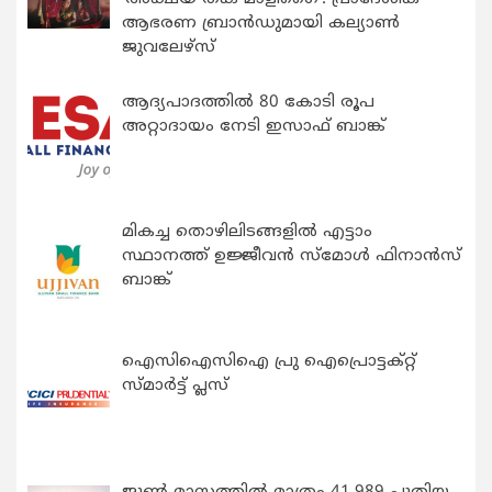
ആഭരണ ബ്രാന്‍ഡുമായി കല്യാണ്‍
ജുവലേഴ്‌സ്
ആദ്യപാദത്തിൽ 80 കോടി രൂപ
അറ്റാദായം നേടി ഇസാഫ് ബാങ്ക്
മികച്ച തൊഴിലിടങ്ങളിൽ എട്ടാം
സ്ഥാനത്ത് ഉജ്ജീവൻ സ്മോൾ ഫിനാൻസ്
ബാങ്ക്
ഐസിഐസിഐ പ്രു ഐപ്രൊട്ടക്റ്റ്
സ്മാർട്ട് പ്ലസ്