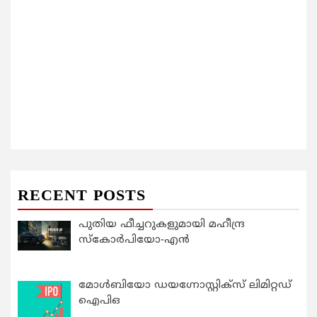
RECENT POSTS
പുതിയ ഫീച്ചറുകളുമായി മഹീന്ദ്ര
സ്കോർപിയോ-എൻ
മോൾബിയോ ഡയഗ്നോസ്റ്റിക്സ് ലിമിറ്റഡ്
ഐപിഒ