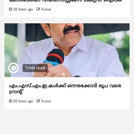
മോൾബിയോ ഡയഗ്നോസ്റ്റിക്സ് ലിമിറ്റഡ് ഐപിഒ
20 hours ago
Kumar
1 min read
എം.എസ്.എം.ഇ.കൾക്ക് ഒന്നരക്കോടി രൂപ വരെ
ഗ്രാന്റ്
20 hours ago
Kumar