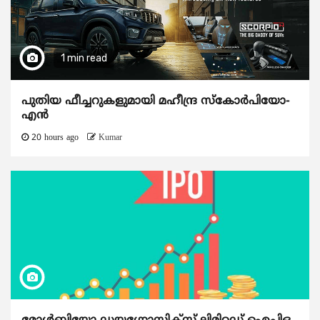
1 min read
പുതിയ ഫീച്ചറുകളുമായി മഹീന്ദ്ര സ്കോർപിയോ-
എൻ
20 hours ago
Kumar