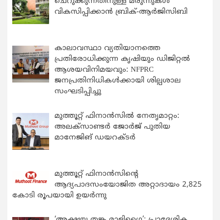
ചെറുക്കുന്നതിനുള്ള മരുന്നുകള്‍
വികസിപ്പിക്കാന്‍ ബ്രിക്-ആര്‍ജിസിബി
കാലാവസ്ഥാ വ്യതിയാനത്തെ
പ്രതിരോധിക്കുന്ന കൃഷിയും ഡിജിറ്റൽ
ആശയവിനിമയവും: NFPRC
ജനപ്രതിനിധികൾക്കായി ശില്പശാല
സംഘടിപ്പിച്ചു
മുത്തൂറ്റ് ഫിനാൻസിൽ നേതൃമാറ്റം:
അലക്സാണ്ടർ ജോർജ് പുതിയ
മാനേജിങ് ഡയറക്ടർ
മുത്തൂറ്റ് ഫിനാൻസിന്റെ
ആദ്യപാദസംയോജിത അറ്റാദായം 2,825
കോടി രൂപയായി ഉയർന്നു
‘അക്ഷയ തങ്ക മാളിഗൈ’: പ്രാദേശിക