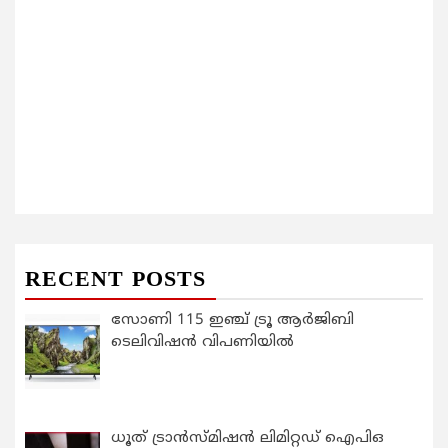
RECENT POSTS
സോണി 115 ഇഞ്ച് ട്രൂ ആർജിബി
ടെലിവിഷൻ വിപണിയിൽ
ധൂത് ട്രാൻസ്മിഷൻ ലിമിറ്റഡ് ഐപിഒ