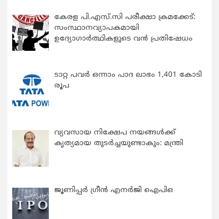
കേരള പി.എസ്.സി പരീക്ഷാ ക്രമക്കേട്:
സംസ്ഥാനവ്യാപകമായി
ഉദ്യോഗാര്‍ത്ഥികളുടെ വന്‍ പ്രതിഷേധം
ടാറ്റ പവർ ഒന്നാം പാദ ലാഭം 1,401 കോടി
രൂപ
വ്യവസായ നിക്ഷേപ നയങ്ങള്‍ക്ക്
കൃത്യമായ തുടര്‍ച്ചയുണ്ടാകും: മന്ത്രി
ജൂണിപ്പർ ഗ്രീൻ എനർജി ഐപിഒ