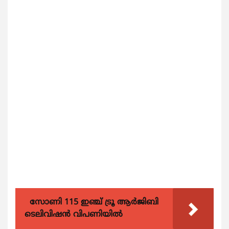
സോണി 115 ഇഞ്ച് ട്രൂ ആർജിബി
ടെലിവിഷൻ വിപണിയിൽ