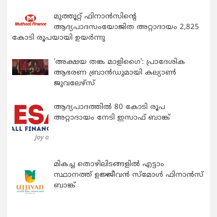
മുത്തൂറ്റ് ഫിനാൻസിന്റെ
ആദ്യപാദസംയോജിത അറ്റാദായം 2,825
കോടി രൂപയായി ഉയർന്നു
‘അക്ഷയ തങ്ക മാളിഗൈ’: പ്രാദേശിക
ആഭരണ ബ്രാന്‍ഡുമായി കല്യാണ്‍
ജുവലേഴ്‌സ്
ആദ്യപാദത്തിൽ 80 കോടി രൂപ
അറ്റാദായം നേടി ഇസാഫ് ബാങ്ക്
മികച്ച തൊഴിലിടങ്ങളിൽ എട്ടാം
സ്ഥാനത്ത് ഉജ്ജീവൻ സ്മോൾ ഫിനാൻസ്
ബാങ്ക്