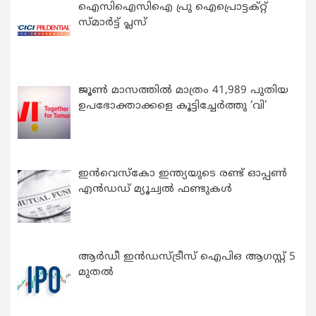
ഐസിഐസിഐ പ്രു ഐപ്രൊട്ടക്റ്റ്
സ്മാർട്ട് പ്ലസ്
ജൂൺ മാസത്തിൽ മാത്രം 41,989 പുതിയ
ഉപഭോക്താക്കളെ കൂട്ടിച്ചേർത്തു ‘വി’
ഇന്‍വെസ്കോ ഇന്ത്യയുടെ രണ്ട് ഓപ്പണ്‍
എന്‍ഡഡ് മ്യൂച്വല്‍ ഫണ്ടുകള്‍
ആർഡീ ഇൻഡസ്ട്രീസ് ഐപിഒ ആഗസ്റ്റ് 5
മുതൽ