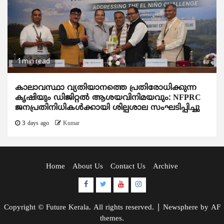
1 min read
കാലാവസ്ഥാ വ്യതിയാനത്തെ പ്രതിരോധിക്കുന്ന
കൃഷിയും ഡിജിറ്റൽ ആശയവിനിമയവും: NFPRC
ജനപ്രതിനിധികൾക്കായി ശില്പശാല സംഘടിപ്പിച്ചു
3 days ago
Kumar
Home
About Us
Contact Us
Archive
Facebook
Twitter
Youtube
Instagram
Copyright © Future Kerala. All rights reserved.
|
Newsphere
by AF
themes.