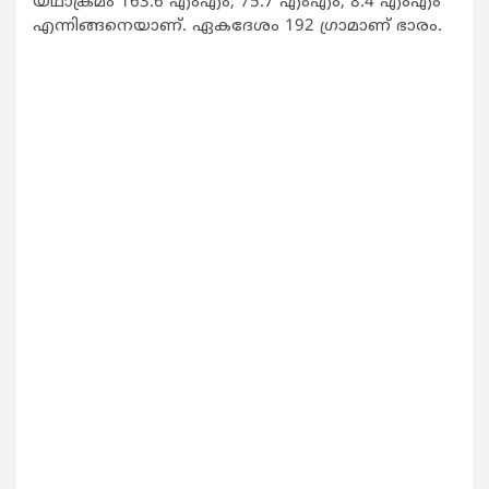
യഥാക്രമം 163.6 എംഎം, 75.7 എംഎം, 8.4 എംഎം
എന്നിങ്ങനെയാണ്. ഏകദേശം 192 ഗ്രാമാണ് ഭാരം.