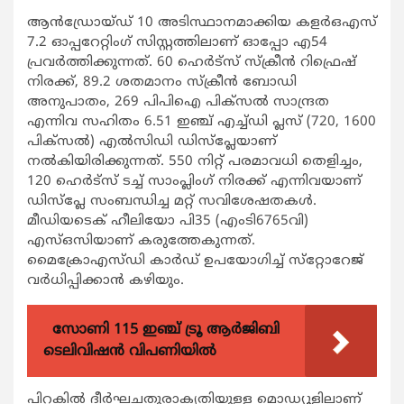
ആന്‍ഡ്രോയ്ഡ് 10 അടിസ്ഥാനമാക്കിയ കളര്‍ഒഎസ്
7.2 ഓപ്പറേറ്റിംഗ് സിസ്റ്റത്തിലാണ് ഓപ്പോ എ54
പ്രവര്‍ത്തിക്കുന്നത്. 60 ഹെര്‍ട്‌സ് സ്‌ക്രീന്‍ റിഫ്രെഷ്
നിരക്ക്, 89.2 ശതമാനം സ്‌ക്രീന്‍ ബോഡി
അനുപാതം, 269 പിപിഐ പിക്‌സല്‍ സാന്ദ്രത
എന്നിവ സഹിതം 6.51 ഇഞ്ച് എച്ച്ഡി പ്ലസ് (720, 1600
പിക്‌സല്‍) എല്‍സിഡി ഡിസ്‌പ്ലേയാണ്
നല്‍കിയിരിക്കുന്നത്. 550 നിറ്റ് പരമാവധി തെളിച്ചം,
120 ഹെര്‍ട്‌സ് ടച്ച് സാംപ്ലിംഗ് നിരക്ക് എന്നിവയാണ്
ഡിസ്‌പ്ലേ സംബന്ധിച്ച മറ്റ് സവിശേഷതകള്‍.
മീഡിയടെക് ഹീലിയോ പി35 (എംടി6765വി)
എസ്ഒസിയാണ് കരുത്തേകുന്നത്.
മൈക്രോഎസ്ഡി കാര്‍ഡ് ഉപയോഗിച്ച് സ്‌റ്റോറേജ്
വര്‍ധിപ്പിക്കാന്‍ കഴിയും.
സോണി 115 ഇഞ്ച് ട്രൂ ആർജിബി
ടെലിവിഷൻ വിപണിയിൽ
പിറകില്‍ ദീര്‍ഘചതുരാകൃതിയുള്ള മൊഡ്യൂളിലാണ്