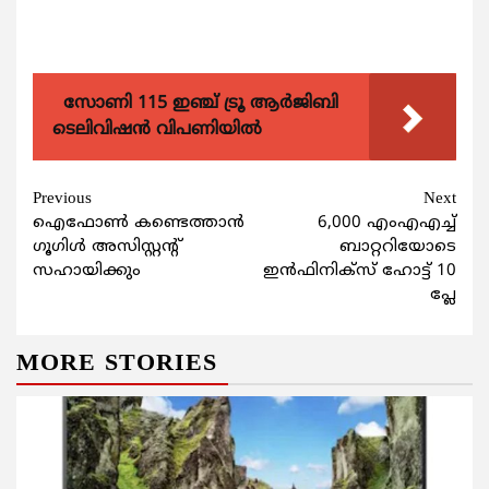
സോണി 115 ഇഞ്ച് ട്രൂ ആർജിബി
ടെലിവിഷൻ വിപണിയിൽ
Continue
Previous
Next
ഐഫോണ്‍ കണ്ടെത്താന്‍
6,000 എംഎഎച്ച്
Reading
ഗൂഗിള്‍ അസിസ്റ്റന്റ്
ബാറ്ററിയോടെ
സഹായിക്കും
ഇന്‍ഫിനിക്‌സ് ഹോട്ട് 10
പ്ലേ
MORE STORIES