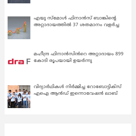
എയു സ്‌മോൾ ഫിനാൻസ് ബാങ്കിന്റെ
അറ്റാദായത്തിൽ 37 ശതമാനം വളർച്ച
മഹീന്ദ്ര ഫിനാൻസിൻറെ അറ്റാദായം 899
കോടി രൂപയായി ഉയർന്നു
വിദ്യാര്‍ഥികള്‍ നിര്‍മ്മിച്ച റോബോട്ടിക്സ്
എഐ ആന്‍ഡ് ഇന്നൊവേഷന്‍ ലാബ്