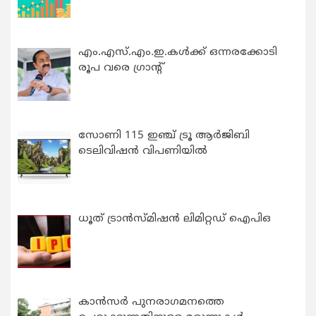
എം.എസ്.എം.ഇ.കൾക്ക് ഒന്നരക്കോടി
രൂപ വരെ ഗ്രാന്റ്
സോണി 115 ഇഞ്ച് ട്രൂ ആർജിബി
ടെലിവിഷൻ വിപണിയിൽ
ധൂത് ട്രാൻസ്മിഷൻ ലിമിറ്റഡ് ഐപിഒ
കാന്‍സര്‍ പുനരാഗമനത്തെ