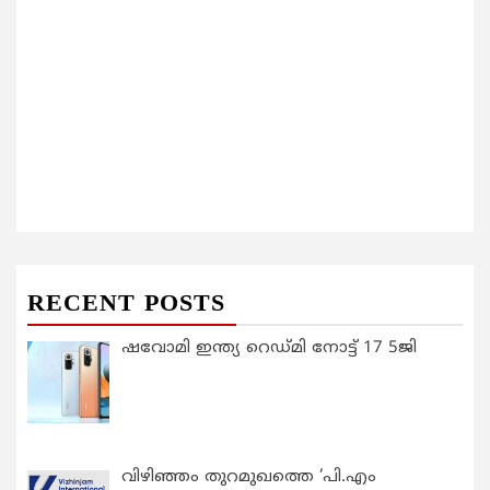
RECENT POSTS
ഷവോമി ഇന്ത്യ റെഡ്മി നോട്ട് 17 5ജി
വിഴിഞ്ഞം തുറമുഖത്തെ ‘പി.എം