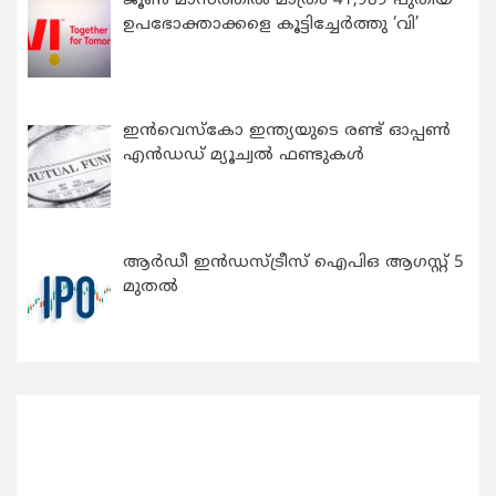
ജൂൺ മാസത്തിൽ മാത്രം 41,989 പുതിയ
ഉപഭോക്താക്കളെ കൂട്ടിച്ചേർത്തു ‘വി’
ഇന്‍വെസ്കോ ഇന്ത്യയുടെ രണ്ട് ഓപ്പണ്‍
എന്‍ഡഡ് മ്യൂച്വല്‍ ഫണ്ടുകള്‍
ആർഡീ ഇൻഡസ്ട്രീസ് ഐപിഒ ആഗസ്റ്റ് 5
മുതൽ