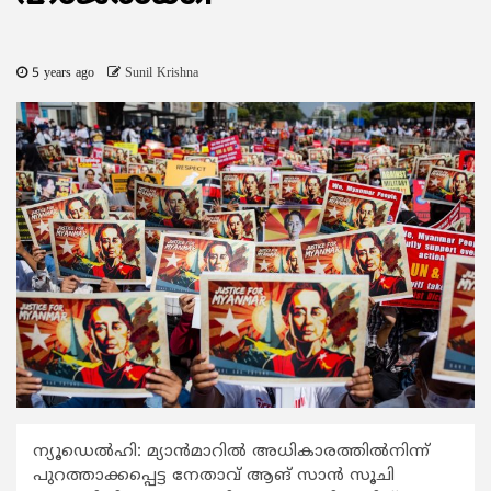
5 years ago
Sunil Krishna
ന്യൂഡെല്‍ഹി: മ്യാന്‍മാറില്‍ അധികാരത്തില്‍നിന്ന്
പുറത്താക്കപ്പെട്ട നേതാവ് ആങ് സാന്‍ സൂചി