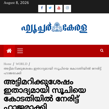
Skip
August 8, 2026
to
Facebook
Twitter
Youtube
Instagram
content
Primary
Menu
Home
WORLD
അട്ടിമറിക്കുശേഷം ഇതാദ്യമായി സൂചിയെ കോടതിയില്‍ നേരിട്ട്
ഹാജരാക്കി
അട്ടിമറിക്കുശേഷം
ഇതാദ്യമായി സൂചിയെ
കോടതിയില്‍ നേരിട്ട്
ഹാജരാക്കി