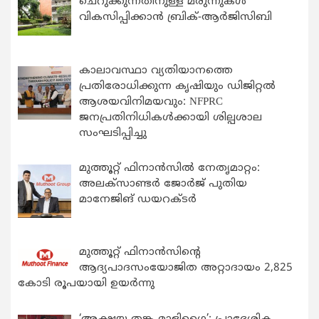
ചെറുക്കുന്നതിനുള്ള മരുന്നുകള്‍
വികസിപ്പിക്കാന്‍ ബ്രിക്-ആര്‍ജിസിബി
കാലാവസ്ഥാ വ്യതിയാനത്തെ
പ്രതിരോധിക്കുന്ന കൃഷിയും ഡിജിറ്റൽ
ആശയവിനിമയവും: NFPRC
ജനപ്രതിനിധികൾക്കായി ശില്പശാല
സംഘടിപ്പിച്ചു
മുത്തൂറ്റ് ഫിനാൻസിൽ നേതൃമാറ്റം:
അലക്സാണ്ടർ ജോർജ് പുതിയ
മാനേജിങ് ഡയറക്ടർ
മുത്തൂറ്റ് ഫിനാൻസിന്റെ
ആദ്യപാദസംയോജിത അറ്റാദായം 2,825
കോടി രൂപയായി ഉയർന്നു