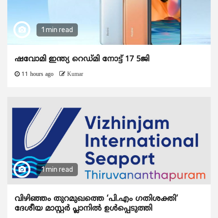
1 min read
ഷവോമി ഇന്ത്യ റെഡ്മി നോട്ട് 17 5ജി
11 hours ago
Kumar
1 min read
വിഴിഞ്ഞം തുറമുഖത്തെ ‘പി.എം ഗതിശക്തി’
ദേശീയ മാസ്റ്റർ പ്ലാനിൽ ഉൾപ്പെടുത്തി