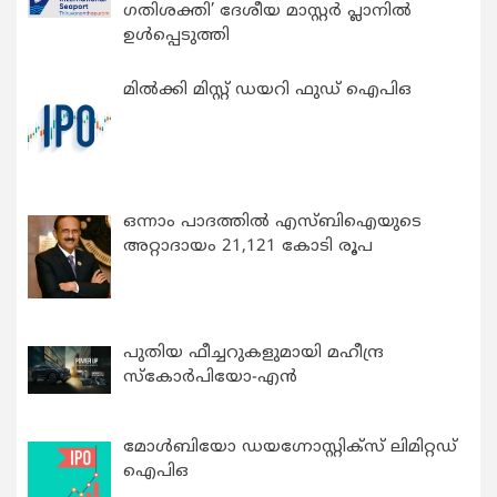
ഗതിശക്തി’ ദേശീയ മാസ്റ്റർ പ്ലാനിൽ
ഉൾപ്പെടുത്തി
മിൽക്കി മിസ്റ്റ് ഡയറി ഫുഡ് ഐപിഒ
ഒന്നാം പാദത്തിൽ എസ്ബിഐയുടെ
അറ്റാദായം 21,121 കോടി രൂപ
പുതിയ ഫീച്ചറുകളുമായി മഹീന്ദ്ര
സ്കോർപിയോ-എൻ
മോൾബിയോ ഡയഗ്നോസ്റ്റിക്സ് ലിമിറ്റഡ്
ഐപിഒ