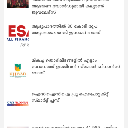
‘അക്ഷയ തങ്ക മാളിഗൈ’: പ്രാദേശിക
ആഭരണ ബ്രാന്‍ഡുമായി കല്യാണ്‍
ജുവലേഴ്‌സ്
ആദ്യപാദത്തിൽ 80 കോടി രൂപ
അറ്റാദായം നേടി ഇസാഫ് ബാങ്ക്
മികച്ച തൊഴിലിടങ്ങളിൽ എട്ടാം
സ്ഥാനത്ത് ഉജ്ജീവൻ സ്മോൾ ഫിനാൻസ്
ബാങ്ക്
ഐസിഐസിഐ പ്രു ഐപ്രൊട്ടക്റ്റ്
സ്മാർട്ട് പ്ലസ്