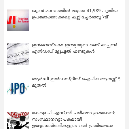
ജൂൺ മാസത്തിൽ മാത്രം 41,989 പുതിയ
ഉപഭോക്താക്കളെ കൂട്ടിച്ചേർത്തു ‘വി’
ഇന്‍വെസ്കോ ഇന്ത്യയുടെ രണ്ട് ഓപ്പണ്‍
എന്‍ഡഡ് മ്യൂച്വല്‍ ഫണ്ടുകള്‍
ആർഡീ ഇൻഡസ്ട്രീസ് ഐപിഒ ആഗസ്റ്റ് 5
മുതൽ
കേരള പി.എസ്.സി പരീക്ഷാ ക്രമക്കേട്:
സംസ്ഥാനവ്യാപകമായി
ഉദ്യോഗാര്‍ത്ഥികളുടെ വന്‍ പ്രതിഷേധം