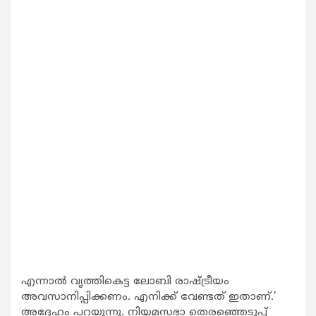
എന്നാല്‍ വൃത്തികെട്ട ലോബി രാഷ്ട്രീയം
അവസാനിപ്പിക്കണം. എനിക്ക് വേണ്ടത് ഇതാണ്.’
അദ്ദേഹം പറയുന്നു. നിയമസഭാ തെരഞ്ഞെടുപ്പ്