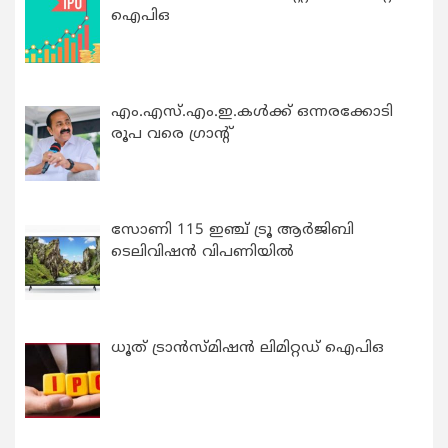
ഐപിഒ
എം.എസ്.എം.ഇ.കൾക്ക് ഒന്നരക്കോടി
രൂപ വരെ ഗ്രാന്റ്
സോണി 115 ഇഞ്ച് ട്രൂ ആർജിബി
ടെലിവിഷൻ വിപണിയിൽ
ധൂത് ട്രാൻസ്മിഷൻ ലിമിറ്റഡ് ഐപിഒ