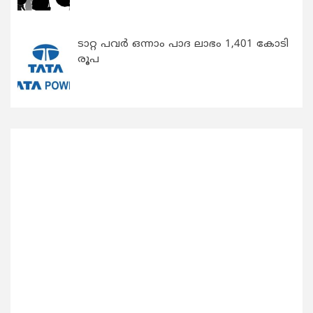
ടാറ്റ പവർ ഒന്നാം പാദ ലാഭം 1,401 കോടി
രൂപ