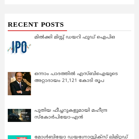
RECENT POSTS
മിൽക്കി മിസ്റ്റ് ഡയറി ഫുഡ് ഐപിഒ
ഒന്നാം പാദത്തിൽ എസ്ബിഐയുടെ
അറ്റാദായം 21,121 കോടി രൂപ
പുതിയ ഫീച്ചറുകളുമായി മഹീന്ദ്ര
സ്കോർപിയോ-എൻ
മോൾബിയോ ഡയഗ്നോസ്റ്റിക്സ് ലിമിറ്റഡ്