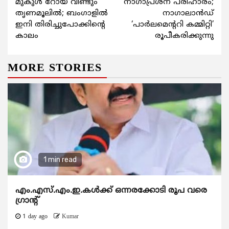
മുകുള്‍ റോയ് വീണ്ടും
നാഗാപ്രശ്ന പരിഹാരം;
Reading
തൃണമൂലില്‍; ബംഗാളില്‍
നാഗാലാന്‍ഡ്
ഇനി തിരിച്ചുപോക്കിന്‍റെ
‘പാര്‍ലമെന്‍ററി കമ്മിറ്റി’
കാലം
രൂപീകരിക്കുന്നു
MORE STORIES
1 min read
എം.എസ്.എം.ഇ.കൾക്ക് ഒന്നരക്കോടി രൂപ വരെ
ഗ്രാന്റ്
1 day ago
Kumar