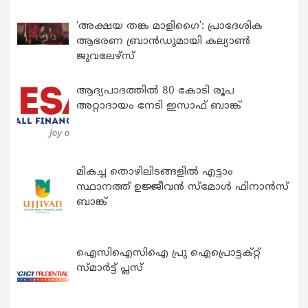
‘അക്ഷയ തങ്ക മാളിഗൈ’: പ്രാദേശിക
ആഭരണ ബ്രാന്‍ഡുമായി കല്യാണ്‍
ജുവലേഴ്‌സ്
ആദ്യപാദത്തിൽ 80 കോടി രൂപ
അറ്റാദായം നേടി ഇസാഫ് ബാങ്ക്
മികച്ച തൊഴിലിടങ്ങളിൽ എട്ടാം
സ്ഥാനത്ത് ഉജ്ജീവൻ സ്മോൾ ഫിനാൻസ്
ബാങ്ക്
ഐസിഐസിഐ പ്രു ഐപ്രൊട്ടക്റ്റ്
സ്മാർട്ട് പ്ലസ്