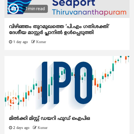
1 min read
വിഴിഞ്ഞം തുറമുഖത്തെ ‘പി.എം ഗതിശക്തി’
ദേശീയ മാസ്റ്റർ പ്ലാനിൽ ഉൾപ്പെടുത്തി
1 day ago
Kumar
മിൽക്കി മിസ്റ്റ് ഡയറി ഫുഡ് ഐപിഒ
2 days ago
Kumar