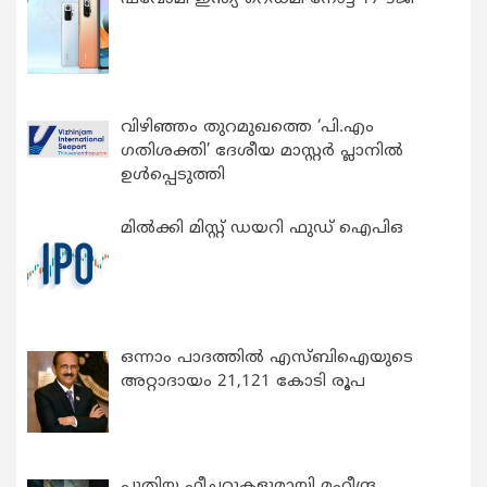
വിഴിഞ്ഞം തുറമുഖത്തെ ‘പി.എം
ഗതിശക്തി’ ദേശീയ മാസ്റ്റർ പ്ലാനിൽ
ഉൾപ്പെടുത്തി
മിൽക്കി മിസ്റ്റ് ഡയറി ഫുഡ് ഐപിഒ
ഒന്നാം പാദത്തിൽ എസ്ബിഐയുടെ
അറ്റാദായം 21,121 കോടി രൂപ
പുതിയ ഫീച്ചറുകളുമായി മഹീന്ദ്ര