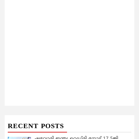
RECENT POSTS
ഷവോമി ഇന്ത്യ റെഡ്മി നോട്ട് 17 5ജി