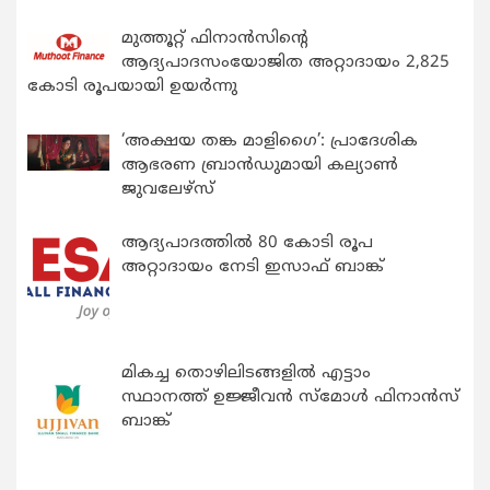
മുത്തൂറ്റ് ഫിനാൻസിന്റെ
ആദ്യപാദസംയോജിത അറ്റാദായം 2,825
കോടി രൂപയായി ഉയർന്നു
‘അക്ഷയ തങ്ക മാളിഗൈ’: പ്രാദേശിക
ആഭരണ ബ്രാന്‍ഡുമായി കല്യാണ്‍
ജുവലേഴ്‌സ്
ആദ്യപാദത്തിൽ 80 കോടി രൂപ
അറ്റാദായം നേടി ഇസാഫ് ബാങ്ക്
മികച്ച തൊഴിലിടങ്ങളിൽ എട്ടാം
സ്ഥാനത്ത് ഉജ്ജീവൻ സ്മോൾ ഫിനാൻസ്
ബാങ്ക്