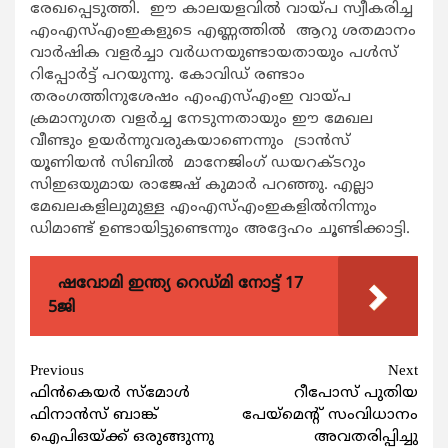
രേഖപ്പെടുത്തി. ഈ കാലയളവില്‍ വായ്പ സ്വീകരിച്ച
എംഎസ്എംഇകളുടെ എണ്ണത്തില്‍ ആറു ശതമാനം
വാര്‍ഷിക വളര്‍ച്ചാ വര്‍ധനയുണ്ടായതായും പള്‍സ്
റിപ്പോര്‍ട്ട് പറയുന്നു. കോവിഡ് രണ്ടാം
തരംഗത്തിനുശേഷം എംഎസ്എംഇ വായ്പ
ക്രമാനുഗത വളര്‍ച്ച നേടുന്നതായും ഈ മേഖല
വീണ്ടും ഉയര്‍ന്നുവരുകയാണെന്നും ട്രാന്‍സ്
യൂണിയന്‍ സിബില്‍ മാനേജിംഗ് ഡയറക്ടറും
സിഇഒയുമായ രാജേഷ് കുമാര്‍ പറഞ്ഞു. എല്ലാ
മേഖലകളിലുമുള്ള എംഎസ്എംഇകളില്‍നിന്നും
ഡിമാണ്ട് ഉണ്ടായിട്ടുണ്ടെന്നും അദ്ദേഹം ചൂണ്ടിക്കാട്ടി.
ഷവോമി ഇന്ത്യ റെഡ്മി നോട്ട് 17
5ജി
Continue
Previous
Next
ഫിന്‍കെയര്‍ സ്മോള്‍
റീപോസ് പുതിയ
Reading
ഫിനാന്‍സ് ബാങ്ക്
പേയ്മെന്റ് സംവിധാനം
ഐപിഒയ്ക്ക് ഒരുങ്ങുന്നു
അവതരിപ്പിച്ചു