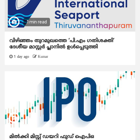
1 min read
വിഴിഞ്ഞം തുറമുഖത്തെ ‘പി.എം ഗതിശക്തി’
ദേശീയ മാസ്റ്റർ പ്ലാനിൽ ഉൾപ്പെടുത്തി
1 day ago
Kumar
മിൽക്കി മിസ്റ്റ് ഡയറി ഫുഡ് ഐപിഒ