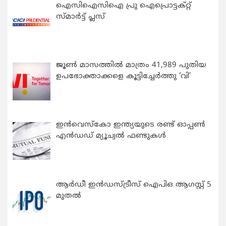
ഐസിഐസിഐ പ്രു ഐപ്രൊട്ടക്റ്റ്
സ്മാർട്ട് പ്ലസ്
ജൂൺ മാസത്തിൽ മാത്രം 41,989 പുതിയ
ഉപഭോക്താക്കളെ കൂട്ടിച്ചേർത്തു ‘വി’
ഇന്‍വെസ്കോ ഇന്ത്യയുടെ രണ്ട് ഓപ്പണ്‍
എന്‍ഡഡ് മ്യൂച്വല്‍ ഫണ്ടുകള്‍
ആർഡീ ഇൻഡസ്ട്രീസ് ഐപിഒ ആഗസ്റ്റ് 5
മുതൽ