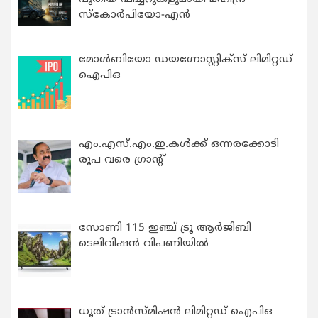
സ്കോർപിയോ-എൻ
മോൾബിയോ ഡയഗ്നോസ്റ്റിക്സ് ലിമിറ്റഡ്
ഐപിഒ
എം.എസ്.എം.ഇ.കൾക്ക് ഒന്നരക്കോടി
രൂപ വരെ ഗ്രാന്റ്
സോണി 115 ഇഞ്ച് ട്രൂ ആർജിബി
ടെലിവിഷൻ വിപണിയിൽ
ധൂത് ട്രാൻസ്മിഷൻ ലിമിറ്റഡ് ഐപിഒ