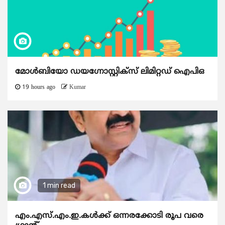
മോൾബിയോ ഡയഗ്നോസ്റ്റിക്സ് ലിമിറ്റഡ് ഐപിഒ
19 hours ago
Kumar
1 min read
എം.എസ്.എം.ഇ.കൾക്ക് ഒന്നരക്കോടി രൂപ വരെ