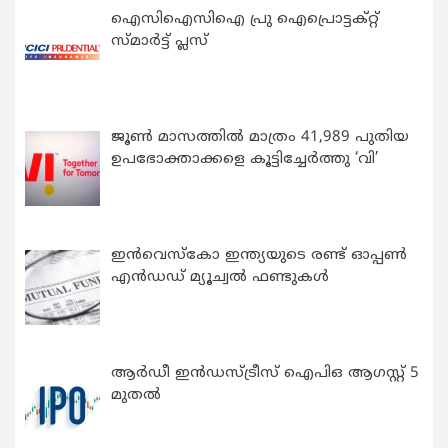
ഐസിഐസിഐ പ്രു ഐപ്രൊട്ടക്റ്റ്
സ്മാർട്ട് പ്ലസ്
ജൂൺ മാസത്തിൽ മാത്രം 41,989 പുതിയ
ഉപഭോക്താക്കളെ കൂട്ടിച്ചേർത്തു ‘വി’
ഇന്‍വെസ്കോ ഇന്ത്യയുടെ രണ്ട് ഓപ്പണ്‍
എന്‍ഡഡ് മ്യൂച്വല്‍ ഫണ്ടുകള്‍
ആർഡീ ഇൻഡസ്ട്രീസ് ഐപിഒ ആഗസ്റ്റ് 5
മുതൽ