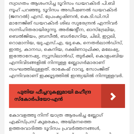
സ്വാഗതം ആശംസിച്ച ടൂറിസം ഡയറക്ടര്‍ പി.ബി
നൂഹ് പറഞ്ഞു. ടൂറിസം അഡീഷണല്‍ ഡയറക്ടര്‍
(ജനറല്‍) എസ്. പ്രേംകൃഷ്ണന്‍, കെ.ടി.ഡി.സി
മാനേജിങ് ഡയറക്ടര്‍ ശിഖ സുരേന്ദ്രന്‍ എന്നിവര്‍
സന്നിഹിതരായിരുന്നു. അര്‍ജന്‍റീന, ഓസ്ട്രേലിയ,
ബെല്‍ജിയം, ബ്രസീല്‍, ബള്‍ഗേറിയ, ചിലി, ഇറ്റലി,
റൊമാനിയ, യു.എസ്.എ, യു.കെ, നെതര്‍ലാന്‍ഡ്സ്,
ഇന്ത്യ, കാനഡ, കെനിയ, ദക്ഷിണാഫ്രിക്ക, മലേഷ്യ,
ഇന്തോനേഷ്യ, ന്യൂസിലാന്‍ഡ്, തുര്‍ക്കി, കൊളംബിയ
എന്നിവിടങ്ങളില്‍ നിന്നുള്ള ബ്ലോഗര്‍മാരാണ്
സംഘത്തിലുള്ളത്. രാകേഷ് റാവു, സോംജിത്
എന്നിവരാണ് ഇക്കൂട്ടത്തില്‍ ഇന്ത്യയില്‍ നിന്നുള്ളവര്‍.
പുതിയ ഫീച്ചറുകളുമായി മഹീന്ദ്ര
സ്കോർപിയോ-എൻ
കോവളത്തു നിന്ന് യാത്ര ആരംഭിച്ച ബ്ലോഗ്
എക്സ്പ്രസ് കുമരകം, അയ്മനത്തെ
ഉത്തരവാദിത്ത ടൂറിസം പ്രവര്‍ത്തനങ്ങള്‍,