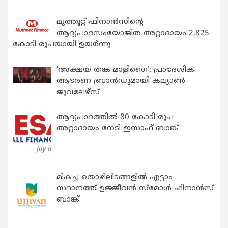
മുത്തൂറ്റ് ഫിനാൻസിന്റെ
ആദ്യപാദസംയോജിത അറ്റാദായം 2,825
കോടി രൂപയായി ഉയർന്നു
‘അക്ഷയ തങ്ക മാളിഗൈ’: പ്രാദേശിക
ആഭരണ ബ്രാന്‍ഡുമായി കല്യാണ്‍
ജുവലേഴ്‌സ്
ആദ്യപാദത്തിൽ 80 കോടി രൂപ
അറ്റാദായം നേടി ഇസാഫ് ബാങ്ക്
മികച്ച തൊഴിലിടങ്ങളിൽ എട്ടാം
സ്ഥാനത്ത് ഉജ്ജീവൻ സ്മോൾ ഫിനാൻസ്
ബാങ്ക്