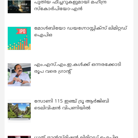
പുതിയ ഫീച്ചറുകളുമായി മഹീന്ദ്ര
സ്കോർപിയോ-എൻ
മോൾബിയോ ഡയഗ്നോസ്റ്റിക്സ് ലിമിറ്റഡ്
ഐപിഒ
എം.എസ്.എം.ഇ.കൾക്ക് ഒന്നരക്കോടി
രൂപ വരെ ഗ്രാന്റ്
സോണി 115 ഇഞ്ച് ട്രൂ ആർജിബി
ടെലിവിഷൻ വിപണിയിൽ
ധൂത് ട്രാൻസ്മിഷൻ ലിമിറ്റഡ് ഐപിഒ