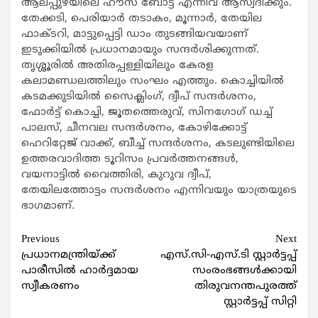
ആലപ്പുഴയിലെ ഹൗസ് ബോട്ട് എന്നിവ ആസ്വദിക്കും.
തേക്കടി, പെരിയാര്‍ തടാകം, മൂന്നാര്‍, തേയില
ഫാക്ടറി, മാട്ടുപ്പെട്ടി ഡാം തുടങ്ങിയവയാണ്
ഇടുക്കിയില്‍ പ്രധാനമായും സന്ദര്‍ശിക്കുന്നത്.
തൃശ്ശൂരില്‍ അതിരപ്പള്ളിയിലും കേരള
കലാമണ്ഡലത്തിലും സംഘം എത്തും. കൊച്ചിയില്‍
കടമക്കുടിയില്‍ സൈക്ലിംഗ്, ദ്വീപ് സന്ദര്‍ശനം,
ഫോര്‍ട്ട് കൊച്ചി, ജൂതത്തെരുവ്, സിനഗോഗ് ഡച്ച്
പാലസ്, ചീനവല സന്ദര്‍ശനം, കോഴിക്കോട്ട്
ഹെറിറ്റേജ് വാക്ക്, ബീച്ച് സന്ദര്‍ശനം, കടലുണ്ടിയിലെ
ഉത്തരവാദിത്ത ടൂറിസം പ്രവര്‍ത്തനങ്ങള്‍,
വയനാട്ടില്‍ വൈത്തിരി, കുറുവ ദ്വീപ്,
തേയിലത്തോട്ടം സന്ദര്‍ശനം എന്നിവയും യാത്രയുടെ
ഭാഗമാണ്.
Continue
Previous
Next
പ്രധാനമന്ത്രിയ്ക്ക്
എസ്.സി-എസ്.ടി സ്റ്റാര്‍ട്ടപ്പ്
Reading
പാരീസിൽ ഹാർദ്ദമായ
സംരംഭങ്ങൾക്കായി
സ്വീകരണം
തിരുവനന്തപുരത്ത്
സ്റ്റാര്‍ട്ടപ്പ് സിറ്റി