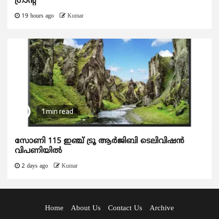
ഗ്രാന്റ്
19 hours ago
Kumar
1 min read
സോണി 115 ഇഞ്ച് ട്രൂ ആർജിബി ടെലിവിഷൻ
വിപണിയിൽ
2 days ago
Kumar
Home
About Us
Contact Us
Archive