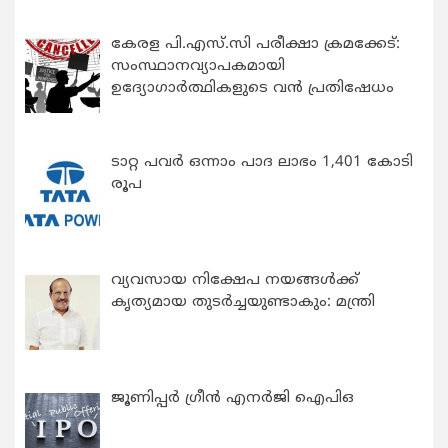
കേരള പി.എസ്.സി പരീക്ഷാ ക്രമക്കേട്:
സംസ്ഥാനവ്യാപകമായി
ഉദ്യോഗാര്‍ത്ഥികളുടെ വന്‍ പ്രതിഷേധം
ടാറ്റ പവർ ഒന്നാം പാദ ലാഭം 1,401 കോടി
രൂപ
വ്യവസായ നിക്ഷേപ നയങ്ങള്‍ക്ക്
കൃത്യമായ തുടര്‍ച്ചയുണ്ടാകും: മന്ത്രി
ജൂണിപ്പർ ഗ്രീൻ എനർജി ഐപിഒ