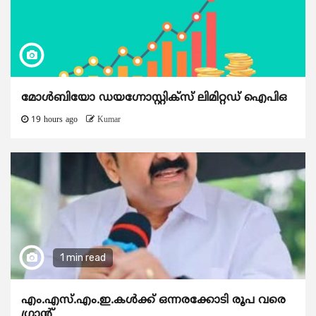
മോൾബിയോ ഡയഗ്നോസ്റ്റിക്സ് ലിമിറ്റഡ് ഐപിഒ
19 hours ago
Kumar
1 min read
എം.എസ്.എം.ഇ.കൾക്ക് ഒന്നരക്കോടി രൂപ വരെ
ഗ്രാന്റ്