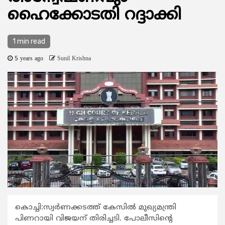
ഹൈക്കോടതി റദ്ദാക്കി
1 min read
5 years ago
Sunil Krishna
കൊച്ചി:സ്വര്‍ണക്കടത്ത് കേസില്‍ മുഖ്യമന്ത്രി
പിണറായി വിജയന് തിരിച്ചടി. പോലീസിന്‍റെ