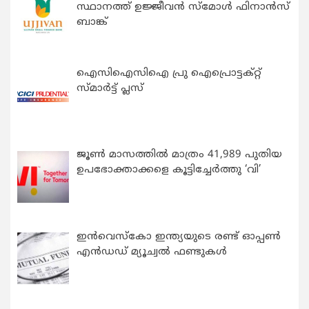
സ്ഥാനത്ത് ഉജ്ജീവൻ സ്മോൾ ഫിനാൻസ്
ബാങ്ക്
ഐസിഐസിഐ പ്രു ഐപ്രൊട്ടക്റ്റ്
സ്മാർട്ട് പ്ലസ്
ജൂൺ മാസത്തിൽ മാത്രം 41,989 പുതിയ
ഉപഭോക്താക്കളെ കൂട്ടിച്ചേർത്തു ‘വി’
ഇന്‍വെസ്കോ ഇന്ത്യയുടെ രണ്ട് ഓപ്പണ്‍
എന്‍ഡഡ് മ്യൂച്വല്‍ ഫണ്ടുകള്‍