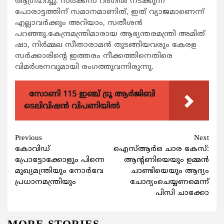
ആഗ്രഹിച്ചു. സര്‍ക്കസ് റിംഗില്‍ നടക്കുന്ന
പോരാട്ടത്തിന് സമാനമാണിത്, ഇത് വ്യാജമാണെന്ന്
എല്ലാവര്‍ക്കും അറിയാം, സതീശന്‍
പറഞ്ഞു.കേന്ദ്രമന്ത്രിമാരായ ആഭ്യന്തരമന്ത്രി അമിത്
ഷാ, നിര്‍മ്മല സീതാരാമന്‍ തുടങ്ങിയവരും കേരള
സര്‍ക്കാരിന്‍റെ ഇത്തരം നീക്കത്തിനെതിരെ
വിമര്‍ശനവുമായി രംഗത്തുവന്നിരുന്നു.
സോണി 115 ഇഞ്ച് ട്രൂ ആർജിബി
ടെലിവിഷൻ വിപണിയിൽ
Continue
Previous
Next
കോവിഡ്
ഐസ്ആര്‍ഒ ചാര കേസ്:
Reading
പ്രോട്ടോക്കോളും പിന്നെ
ആന്‍റണിയെയും ഉമ്മന്‍
മുഖ്യമന്ത്രിയും നോര്‍വേ
ചാണ്ടിയെയും ആദ്യം
പ്രധാനമന്ത്രിയും
ചോദ്യംചെയ്യണമെന്ന്
പിസി ചാക്കോ