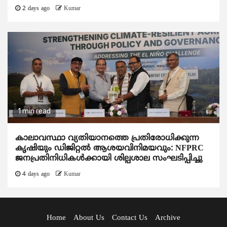
2 days ago
Kumar
1 min read
കാലാവസ്ഥാ വ്യതിയാനത്തെ പ്രതിരോധിക്കുന്ന
കൃഷിയും ഡിജിറ്റൽ ആശയവിനിമയവും: NFPRC
ജനപ്രതിനിധികൾക്കായി ശില്പശാല സംഘടിപ്പിച്ചു
4 days ago
Kumar
Home
About Us
Contact Us
Archive