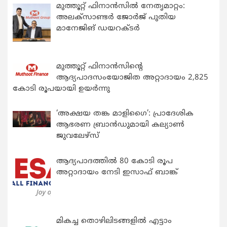
മുത്തൂറ്റ് ഫിനാൻസിൽ നേതൃമാറ്റം:
അലക്സാണ്ടർ ജോർജ് പുതിയ
മാനേജിങ് ഡയറക്ടർ
മുത്തൂറ്റ് ഫിനാൻസിന്റെ
ആദ്യപാദസംയോജിത അറ്റാദായം 2,825
കോടി രൂപയായി ഉയർന്നു
‘അക്ഷയ തങ്ക മാളിഗൈ’: പ്രാദേശിക
ആഭരണ ബ്രാന്‍ഡുമായി കല്യാണ്‍
ജുവലേഴ്‌സ്
ആദ്യപാദത്തിൽ 80 കോടി രൂപ
അറ്റാദായം നേടി ഇസാഫ് ബാങ്ക്
മികച്ച തൊഴിലിടങ്ങളിൽ എട്ടാം