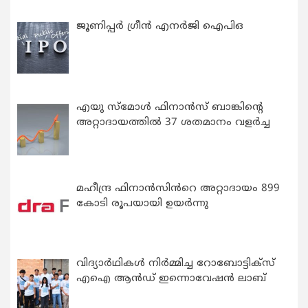
ജൂണിപ്പർ ഗ്രീൻ എനർജി ഐപിഒ
എയു സ്‌മോൾ ഫിനാൻസ് ബാങ്കിന്റെ
അറ്റാദായത്തിൽ 37 ശതമാനം വളർച്ച
മഹീന്ദ്ര ഫിനാൻസിൻറെ അറ്റാദായം 899
കോടി രൂപയായി ഉയർന്നു
വിദ്യാര്‍ഥികള്‍ നിര്‍മ്മിച്ച റോബോട്ടിക്സ്
എഐ ആന്‍ഡ് ഇന്നൊവേഷന്‍ ലാബ്