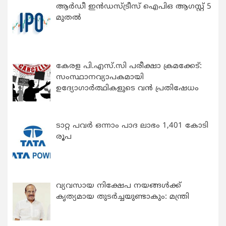
ആർഡീ ഇൻഡസ്ട്രീസ് ഐപിഒ ആഗസ്റ്റ് 5
മുതൽ
കേരള പി.എസ്.സി പരീക്ഷാ ക്രമക്കേട്:
സംസ്ഥാനവ്യാപകമായി
ഉദ്യോഗാര്‍ത്ഥികളുടെ വന്‍ പ്രതിഷേധം
ടാറ്റ പവർ ഒന്നാം പാദ ലാഭം 1,401 കോടി
രൂപ
വ്യവസായ നിക്ഷേപ നയങ്ങള്‍ക്ക്
കൃത്യമായ തുടര്‍ച്ചയുണ്ടാകും: മന്ത്രി