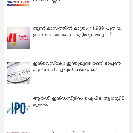
സ്മാർട്ട് പ്ലസ്
ജൂൺ മാസത്തിൽ മാത്രം 41,989 പുതിയ
ഉപഭോക്താക്കളെ കൂട്ടിച്ചേർത്തു ‘വി’
ഇന്‍വെസ്കോ ഇന്ത്യയുടെ രണ്ട് ഓപ്പണ്‍
എന്‍ഡഡ് മ്യൂച്വല്‍ ഫണ്ടുകള്‍
ആർഡീ ഇൻഡസ്ട്രീസ് ഐപിഒ ആഗസ്റ്റ് 5
മുതൽ