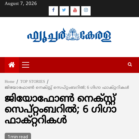
Skip
August 7, 2026
to
Facebook
Twitter
Youtube
Instagram
content
Primary
Menu
Home
TOP STORIES
ജിയോഫോണ്‍ നെക്സ്റ്റ് സെപ്റ്റംബറില്‍; 6 ഗിഗാ ഫാക്റ്ററികള്‍
ജിയോഫോണ്‍ നെക്സ്റ്റ്
സെപ്റ്റംബറില്‍; 6 ഗിഗാ
ഫാക്റ്ററികള്‍
1 min read