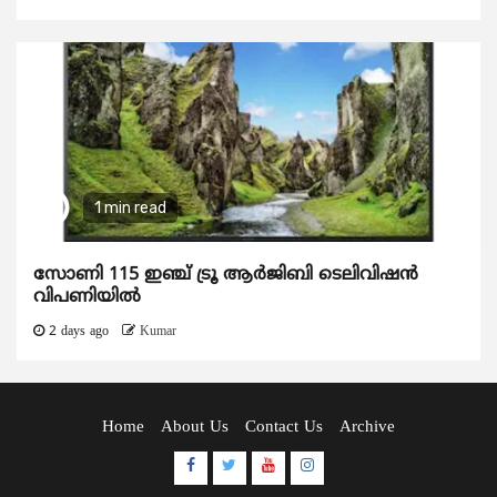
1 min read
സോണി 115 ഇഞ്ച് ട്രൂ ആർജിബി ടെലിവിഷൻ
വിപണിയിൽ
2 days ago
Kumar
Home
About Us
Contact Us
Archive
Facebook
Twitter
Youtube
Instagram