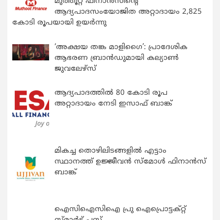
മുത്തൂറ്റ് ഫിനാൻസിന്റെ
ആദ്യപാദസംയോജിത അറ്റാദായം 2,825
കോടി രൂപയായി ഉയർന്നു
‘അക്ഷയ തങ്ക മാളിഗൈ’: പ്രാദേശിക
ആഭരണ ബ്രാന്‍ഡുമായി കല്യാണ്‍
ജുവലേഴ്‌സ്
ആദ്യപാദത്തിൽ 80 കോടി രൂപ
അറ്റാദായം നേടി ഇസാഫ് ബാങ്ക്
മികച്ച തൊഴിലിടങ്ങളിൽ എട്ടാം
സ്ഥാനത്ത് ഉജ്ജീവൻ സ്മോൾ ഫിനാൻസ്
ബാങ്ക്
ഐസിഐസിഐ പ്രു ഐപ്രൊട്ടക്റ്റ്