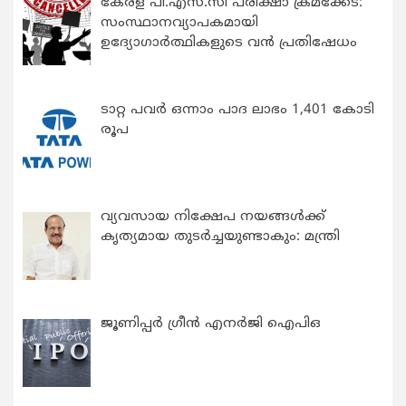
കേരള പി.എസ്.സി പരീക്ഷാ ക്രമക്കേട്:
സംസ്ഥാനവ്യാപകമായി
ഉദ്യോഗാര്‍ത്ഥികളുടെ വന്‍ പ്രതിഷേധം
ടാറ്റ പവർ ഒന്നാം പാദ ലാഭം 1,401 കോടി
രൂപ
വ്യവസായ നിക്ഷേപ നയങ്ങള്‍ക്ക്
കൃത്യമായ തുടര്‍ച്ചയുണ്ടാകും: മന്ത്രി
ജൂണിപ്പർ ഗ്രീൻ എനർജി ഐപിഒ