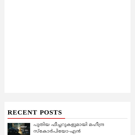
RECENT POSTS
പുതിയ ഫീച്ചറുകളുമായി മഹീന്ദ്ര
സ്കോർപിയോ-എൻ