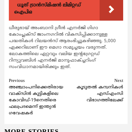
ധൂത് ട്രാൻസ്മിഷൻ ലിമിറ്റഡ്
ഐപിഒ
ധീരുഭായ് അംബാനി ഗ്രീന്‍ എനര്‍ജി ഗിഗാ
കോംപ്ലക്സ് ജാംനഗറില്‍ വികസിപ്പിക്കാനുള്ള
പദ്ധതികള്‍ റിലയന്‍സ് ആരംഭിച്ചുകഴിഞ്ഞു. 5,000
ഏക്കറിലാണ് ഈ മെഗാ സമുച്ചയം വരുന്നത്.
ലോകത്തിലെ ഏറ്റവും വലിയ ഇന്‍റഗ്രേറ്റഡ്
റിന്യുവബിള്‍ എനര്‍ജി മാനുഫാക്ച്ചറിംഗ്
സംവിധാനമായിരിക്കും ഇത്.
Continue
Previous
Next
അഞ്ചാംപനിക്കെതിരായ
കൂടുതല്‍ കമ്പനികള്‍
Reading
വാക്‌സിന്‍ കുട്ടികളിലെ
എസ്എംസി
കോവിഡ്-19നെതിരെ
വിഭാഗത്തിലേക്ക്
ഫലപ്രദമെന്ന് ഇന്ത്യന്‍
ഗവേഷകര്‍
MORE STORIES