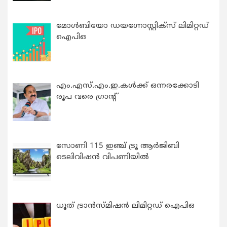
മോൾബിയോ ഡയഗ്നോസ്റ്റിക്സ് ലിമിറ്റഡ്
ഐപിഒ
എം.എസ്.എം.ഇ.കൾക്ക് ഒന്നരക്കോടി
രൂപ വരെ ഗ്രാന്റ്
സോണി 115 ഇഞ്ച് ട്രൂ ആർജിബി
ടെലിവിഷൻ വിപണിയിൽ
ധൂത് ട്രാൻസ്മിഷൻ ലിമിറ്റഡ് ഐപിഒ