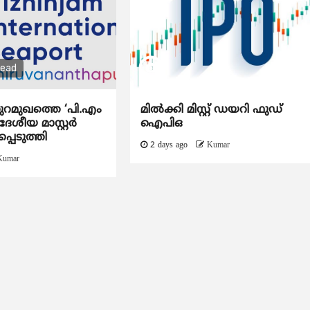
read
ുറമുഖത്തെ ‘പി.എം
മിൽക്കി മിസ്റ്റ് ഡയറി ഫുഡ്
േശീയ മാസ്റ്റർ
ഐപിഒ
്പെടുത്തി
2 days ago
Kumar
Kumar