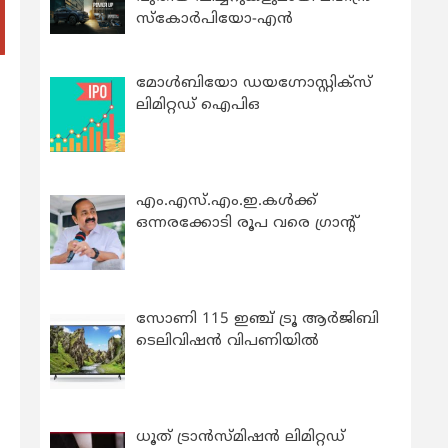
സ്കോർപിയോ-എൻ
മോൾബിയോ ഡയഗ്നോസ്റ്റിക്സ്
ലിമിറ്റഡ് ഐപിഒ
എം.എസ്.എം.ഇ.കൾക്ക്
ഒന്നരക്കോടി രൂപ വരെ ഗ്രാന്റ്
സോണി 115 ഇഞ്ച് ട്രൂ ആർജിബി
ടെലിവിഷൻ വിപണിയിൽ
ധൂത് ട്രാൻസ്മിഷൻ ലിമിറ്റഡ്