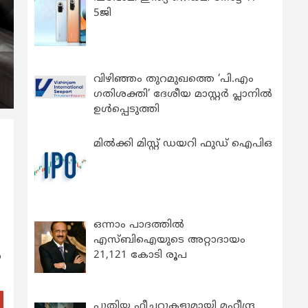
5ജി
വിഴിഞ്ഞം തുറമുഖത്തെ ‘പി.എം
ഗതിശക്തി’ ദേശീയ മാസ്റ്റർ പ്ലാനിൽ
ഉൾപ്പെടുത്തി
മിൽക്കി മിസ്റ്റ് ഡയറി ഫുഡ് ഐപിഒ
ഒന്നാം പാദത്തിൽ
എസ്ബിഐയുടെ അറ്റാദായം
21,121 കോടി രൂപ
െ
പുതിയ ഫീച്ചറുകളുമായി മഹീന്ദ്ര