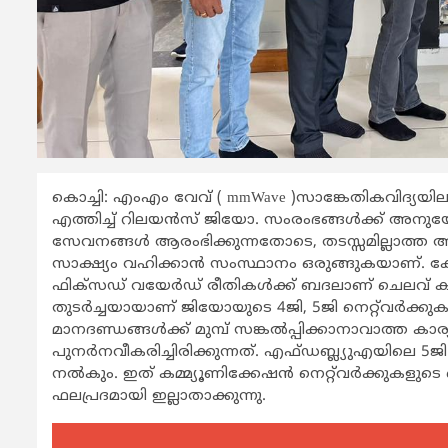
കൊച്ചി: എംഎം വേവ് ( mmWave )സാങ്കേതികവിദ്യയിലൂട
എത്തിച്ച് റിലയൻസ് ജിയോ. സംരംഭങ്ങൾക്ക് അനുയ
സേവനങ്ങൾ ആരംഭിക്കുന്നതോടെ, തടസ്സമില്ലാത്ത അത
സാക്ഷ്യം വഹിക്കാൻ സംസ്ഥാനം ഒരുങ്ങുകയാണ
ഫിക്സഡ് വയേർഡ് രീതികൾക്ക് ബദലാണ് ചെലവ് 
തുടർച്ചയായാണ് ജിയോയുടെ 4ജി, 5ജി നെറ്റ്‌വർക്കുകള
മാനദണ്ഡങ്ങൾക്ക് മുമ്പ് സങ്കൽപ്പിക്കാനാവാത്ത ക
പുനർനവീകരിച്ചിരിക്കുന്നത്. എഫ്‌ഡബ്ല്യുഎയില
നൽകും. ഇത് കമ്മ്യൂണിക്കേഷൻ നെറ്റ്‌വർക്ക
ഫലപ്രദമായി ഇല്ലാതാക്കുന്നു.