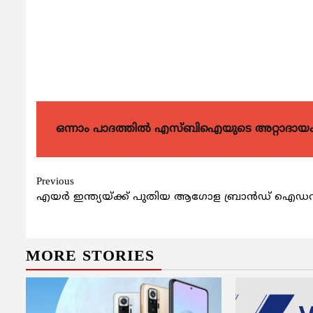
ഒന്നാം പാദത്തിൽ എസ്ബിഐയുടെ അറ്റാദായം 
Continue
Previous
എയര്‍ ഇന്ത്യയ്ക്ക് പുതിയ ആഗോള ബ്രാന്‍ഡ് ഐഡന്‍റി
Reading
MORE STORIES