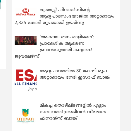
മുത്തൂറ്റ് ഫിനാൻസിന്റെ
ആദ്യപാദസംയോജിത അറ്റാദായം
2,825 കോടി രൂപയായി ഉയർന്നു
‘അക്ഷയ തങ്ക മാളിഗൈ’:
പ്രാദേശിക ആഭരണ
ബ്രാന്‍ഡുമായി കല്യാണ്‍
ജുവലേഴ്‌സ്
ആദ്യപാദത്തിൽ 80 കോടി രൂപ
അറ്റാദായം നേടി ഇസാഫ് ബാങ്ക്
മികച്ച തൊഴിലിടങ്ങളിൽ എട്ടാം
സ്ഥാനത്ത് ഉജ്ജീവൻ സ്മോൾ
ഫിനാൻസ് ബാങ്ക്