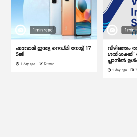
1 min read
1 min 
ഷവോമി ഇന്ത്യ റെഡ്മി നോട്ട് 17
വിഴിഞ്ഞം ത
5ജി
ഗതിശക്തി’ ദ
പ്ലാനിൽ ഉൾപ
1 day ago
Kumar
1 day ago