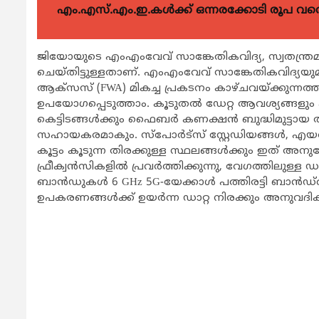
എം.എസ്.എം.ഇ.കൾക്ക് ഒന്നരക്കോടി രൂപ വരെ ഗ
ജിയോയുടെ എംഎംവേവ് സാങ്കേതികവിദ്യ, സ്വതന്ത്ര
ചെയ്തിട്ടുള്ളതാണ്. എംഎംവേവ് സാങ്കേതികവിദ്യയു
ആക്സസ് (FWA) മികച്ച പ്രകടനം കാഴ്ചവയ്ക്കുന്ന
ഉപയോഗപ്പെടുത്താം. കൂടുതൽ ഡേറ്റ ആവശ്യങ്ങളും 
കെട്ടിടങ്ങൾക്കും ഫൈബർ കണക്ഷൻ ബുദ്ധിമുട്ടായ ത
സഹായകരമാകും. സ്‌പോർട്‌സ് സ്റ്റേഡിയങ്ങൾ, എയർപ
കൂട്ടം കൂടുന്ന തിരക്കുള്ള സ്ഥലങ്ങൾക്കും ഇത് അന
ഫ്രീക്വൻസികളിൽ പ്രവർത്തിക്കുന്നു, വേഗത്തിലുള്ള
ബാൻഡുകൾ 6 GHz 5G-യേക്കാൾ പത്തിരട്ടി ബാൻഡ്‌
ഉപകരണങ്ങൾക്ക് ഉയർന്ന ഡാറ്റ നിരക്കും അനുവദിക്ക