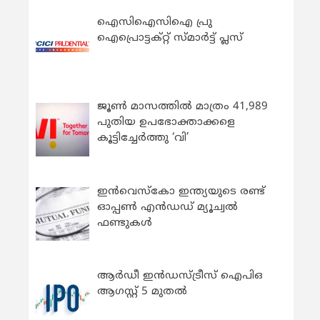
ഐസിഐസിഐ പ്രു
ഐപ്രൊട്ടക്റ്റ് സ്മാർട്ട് പ്ലസ്
ജൂൺ മാസത്തിൽ മാത്രം 41,989
പുതിയ ഉപഭോക്താക്കളെ
കൂട്ടിച്ചേർത്തു ‘വി’
ഇന്‍വെസ്കോ ഇന്ത്യയുടെ രണ്ട്
ഓപ്പണ്‍ എന്‍ഡഡ് മ്യൂച്വല്‍
ഫണ്ടുകള്‍
ആർഡീ ഇൻഡസ്ട്രീസ് ഐപിഒ
ആഗസ്റ്റ് 5 മുതൽ