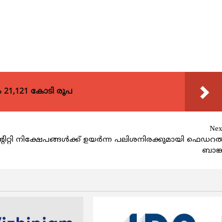
21,121 കോടി രൂപ
Nex
റ്റി
നിക്ഷേപങ്ങൾക്ക് ഉയർന്ന പലിശനിരക്കുമായി ഫെഡറ
ബാങ്ക