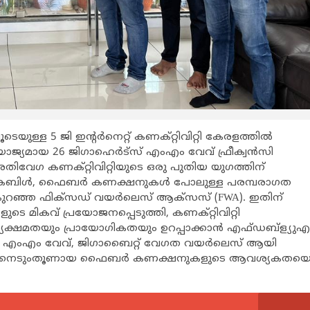
െയുള്ള 5 ജി ഇന്റർനെറ്റ് കണക്റ്റിവിറ്റി കേരളത്തിൽ
ോജ്യമായ 26 ജിഗാഹെർട്സ് എംഎം വേവ് ഫ്രീക്വൻസി
ിവേഗ കണക്റ്റിവിറ്റിയുടെ ഒരു പുതിയ യുഗത്തിന്
്. കേബിൾ, ഫൈബർ കണക്ഷനുകൾ പോലുള്ള പരമ്പരാഗത
കുറഞ്ഞ ഫിക്സഡ് വയർലെസ് ആക്സസ് (FWA). ഇതിന്
ുടെ മികവ് പ്രയോജനപ്പെടുത്തി, കണക്റ്റിവിറ്റി
ാര്യക്ഷമതയും പ്രായോഗികതയും ഉറപ്പാക്കാൻ എഫ്‌ഡബ്ള്യുഎ
െ 5ജി എംഎം വേവ്, ജിഗാബൈറ്റ് വേഗത വയർലെസ് ആയി
ുകളുടെ നെടുംതൂണായ ഫൈബർ കണക്ഷനുകളുടെ ആവശ്യകതയ