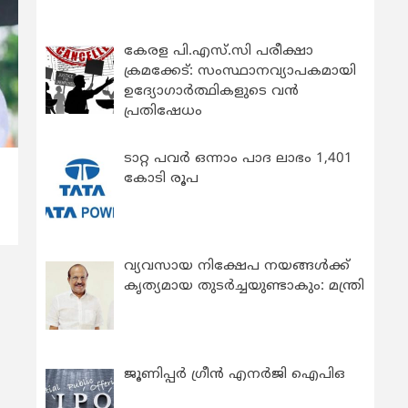
കേരള പി.എസ്.സി പരീക്ഷാ
ക്രമക്കേട്: സംസ്ഥാനവ്യാപകമായി
ഉദ്യോഗാര്‍ത്ഥികളുടെ വന്‍
പ്രതിഷേധം
ടാറ്റ പവർ ഒന്നാം പാദ ലാഭം 1,401
കോടി രൂപ
വ്യവസായ നിക്ഷേപ നയങ്ങള്‍ക്ക്
കൃത്യമായ തുടര്‍ച്ചയുണ്ടാകും: മന്ത്രി
ജൂണിപ്പർ ഗ്രീൻ എനർജി ഐപിഒ