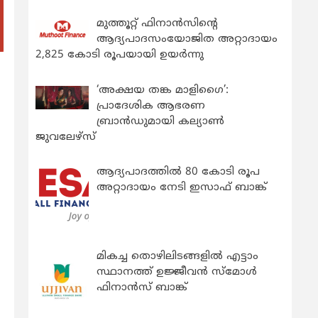
മുത്തൂറ്റ് ഫിനാൻസിന്റെ
ആദ്യപാദസംയോജിത അറ്റാദായം
2,825 കോടി രൂപയായി ഉയർന്നു
‘അക്ഷയ തങ്ക മാളിഗൈ’:
പ്രാദേശിക ആഭരണ
ബ്രാന്‍ഡുമായി കല്യാണ്‍
ജുവലേഴ്‌സ്
ആദ്യപാദത്തിൽ 80 കോടി രൂപ
അറ്റാദായം നേടി ഇസാഫ് ബാങ്ക്
മികച്ച തൊഴിലിടങ്ങളിൽ എട്ടാം
സ്ഥാനത്ത് ഉജ്ജീവൻ സ്മോൾ
ഫിനാൻസ് ബാങ്ക്