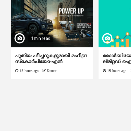
1 min read
പുതിയ ഫീച്ചറുകളുമായി മഹീന്ദ്ര
മോൾബിയോ ഡ
സ്കോർപിയോ-എൻ
ലിമിറ്റഡ് 
15 hours ago
Kumar
15 hours ago