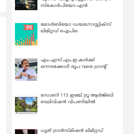
സ്കോർപിയോ-എൻ
മോൾബിയോ ഡയഗ്നോസ്റ്റിക്സ്
ലിമിറ്റഡ് ഐപിഒ
എം.എസ്.എം.ഇ.കൾക്ക്
ഒന്നരക്കോടി രൂപ വരെ ഗ്രാന്റ്
സോണി 115 ഇഞ്ച് ട്രൂ ആർജിബി
ടെലിവിഷൻ വിപണിയിൽ
ധൂത് ട്രാൻസ്മിഷൻ ലിമിറ്റഡ്