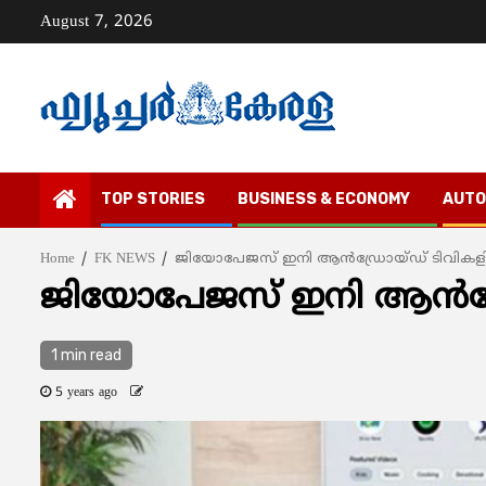
Skip
August 7, 2026
to
content
TOP STORIES
BUSINESS & ECONOMY
AUTO
Home
FK NEWS
ജിയോപേജസ് ഇനി ആന്‍ഡ്രോയ്ഡ് ടിവികളി
ജിയോപേജസ് ഇനി ആന്‍ഡ്ര
1 min read
5 years ago