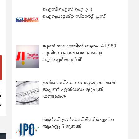
ഐസിഐസിഐ പ്രു
ഐപ്രൊട്ടക്റ്റ് സ്മാർട്ട് പ്ലസ്
ജൂൺ മാസത്തിൽ മാത്രം 41,989
പുതിയ ഉപഭോക്താക്കളെ
കൂട്ടിച്ചേർത്തു ‘വി’
ഇന്‍വെസ്കോ ഇന്ത്യയുടെ രണ്ട്
ഓപ്പണ്‍ എന്‍ഡഡ് മ്യൂച്വല്‍
t
ഫണ്ടുകള്‍
‍
ം
ആർഡീ ഇൻഡസ്ട്രീസ് ഐപിഒ
ആഗസ്റ്റ് 5 മുതൽ