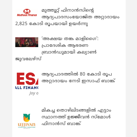
മുത്തൂറ്റ് ഫിനാൻസിന്റെ
ആദ്യപാദസംയോജിത അറ്റാദായം
2,825 കോടി രൂപയായി ഉയർന്നു
‘അക്ഷയ തങ്ക മാളിഗൈ’:
പ്രാദേശിക ആഭരണ
ബ്രാന്‍ഡുമായി കല്യാണ്‍
ജുവലേഴ്‌സ്
ആദ്യപാദത്തിൽ 80 കോടി രൂപ
അറ്റാദായം നേടി ഇസാഫ് ബാങ്ക്
മികച്ച തൊഴിലിടങ്ങളിൽ എട്ടാം
സ്ഥാനത്ത് ഉജ്ജീവൻ സ്മോൾ
ഫിനാൻസ് ബാങ്ക്