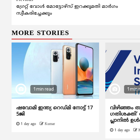
Continue
ഗ്രേറ്റ് വോള്‍ മോട്ടോഴ്‌സ് ഇറക്കുമതി മാര്‍ഗം
Reading
സ്വീകരിച്ചേക്കും
MORE STORIES
1 min read
1 min 
ഷവോമി ഇന്ത്യ റെഡ്മി നോട്ട് 17
വിഴിഞ്ഞം ത
5ജി
ഗതിശക്തി’ ദ
പ്ലാനിൽ ഉൾപ
1 day ago
Kumar
1 day ago