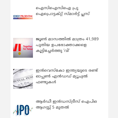
ഐസിഐസിഐ പ്രു
ഐപ്രൊട്ടക്റ്റ് സ്മാർട്ട് പ്ലസ്
ജൂൺ മാസത്തിൽ മാത്രം 41,989
പുതിയ ഉപഭോക്താക്കളെ
കൂട്ടിച്ചേർത്തു ‘വി’
ഇന്‍വെസ്കോ ഇന്ത്യയുടെ രണ്ട്
ഓപ്പണ്‍ എന്‍ഡഡ് മ്യൂച്വല്‍
ഫണ്ടുകള്‍
ആർഡീ ഇൻഡസ്ട്രീസ് ഐപിഒ
ആഗസ്റ്റ് 5 മുതൽ