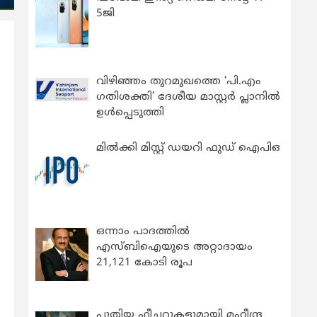
5ജി
വിഴിഞ്ഞം തുറമുഖത്തെ ‘പി.എം
ഗതിശക്തി’ ദേശീയ മാസ്റ്റർ പ്ലാനിൽ
ഉൾപ്പെടുത്തി
മിൽക്കി മിസ്റ്റ് ഡയറി ഫുഡ് ഐപിഒ
ഒന്നാം പാദത്തിൽ
എസ്ബിഐയുടെ അറ്റാദായം
21,121 കോടി രൂപ
പുതിയ ഫീച്ചറുകളുമായി മഹീന്ദ്ര