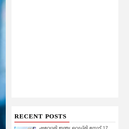
RECENT POSTS
ഷവോമി ഇന്ത്യ റെഡ്മി നോട്ട് 17