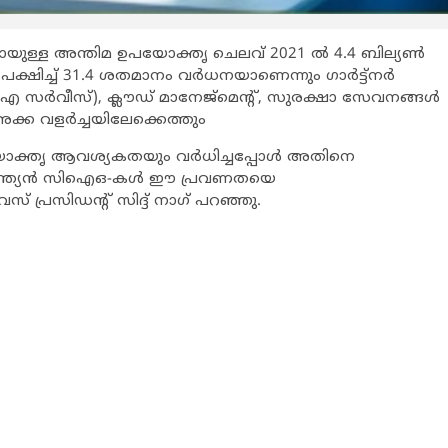
ായുള്ള അന്തിമ ഉപയോക്തൃ ചെലവ് 2021 ല്‍ 4.4 ബില്യണ്‍
ിച്ച് 31.4 ശതമാനം വര്‍ധനയാണെന്നും ഗാര്‍ട്ട്നര്‍
സ് എ സര്‍വീസ്), ക്ലൗഡ് മാനേജ്മെന്‍റ്, സുരക്ഷാ സേവനങ്ങള്‍
അക്ക വളര്‍ച്ചയിലേക്കെത്തും
ഉപയോക്തൃ ആവശ്യകതയും വര്‍ധിച്ചപ്പോള്‍ അതിനെ
ു. ഇന്ത്യന്‍ സിഐഒ-കള്‍ ഈ പ്രവണതയെ
ൈസ് പ്രസിഡന്‍റ് സിദ്ദ് നാഗ് പറഞ്ഞു.