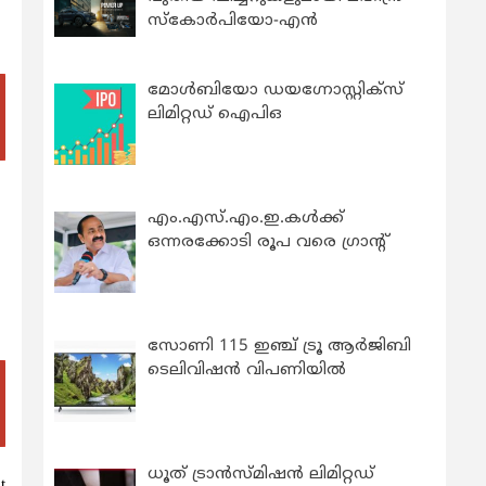
സ്കോർപിയോ-എൻ
മോൾബിയോ ഡയഗ്നോസ്റ്റിക്സ്
ലിമിറ്റഡ് ഐപിഒ
എം.എസ്.എം.ഇ.കൾക്ക്
ഒന്നരക്കോടി രൂപ വരെ ഗ്രാന്റ്
സോണി 115 ഇഞ്ച് ട്രൂ ആർജിബി
ടെലിവിഷൻ വിപണിയിൽ
ധൂത് ട്രാൻസ്മിഷൻ ലിമിറ്റഡ്
t