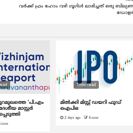
വര്‍ക്ക് ഫ്രം ഹോം വഴി ഗൂഗിള്‍ ലാഭിച്ചത് ഒരു ബില്യണ്
ഡോളര്
read
1 min read
ുറമുഖത്തെ ‘പി.എം
മിൽക്കി മിസ്റ്റ് ഡയറി ഫുഡ്
േശീയ മാസ്റ്റർ
ഐപിഒ
്പെടുത്തി
2 days ago
Kumar
Kumar