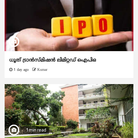
ധൂത് ട്രാൻസ്മിഷൻ ലിമിറ്റഡ് ഐപിഒ
1 day ago
Kumar
1 min read