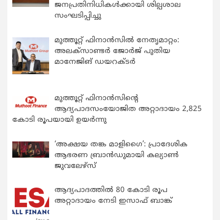
ജനപ്രതിനിധികൾക്കായി ശില്പശാല
സംഘടിപ്പിച്ചു
മുത്തൂറ്റ് ഫിനാൻസിൽ നേതൃമാറ്റം:
അലക്സാണ്ടർ ജോർജ് പുതിയ
മാനേജിങ് ഡയറക്ടർ
മുത്തൂറ്റ് ഫിനാൻസിന്റെ
ആദ്യപാദസംയോജിത അറ്റാദായം 2,825
കോടി രൂപയായി ഉയർന്നു
‘അക്ഷയ തങ്ക മാളിഗൈ’: പ്രാദേശിക
ആഭരണ ബ്രാന്‍ഡുമായി കല്യാണ്‍
ജുവലേഴ്‌സ്
ആദ്യപാദത്തിൽ 80 കോടി രൂപ
അറ്റാദായം നേടി ഇസാഫ് ബാങ്ക്