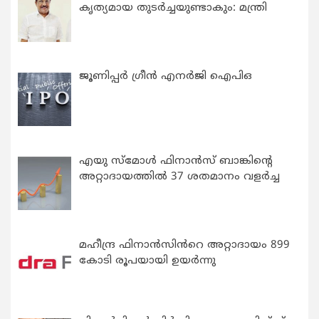
കൃത്യമായ തുടര്‍ച്ചയുണ്ടാകും: മന്ത്രി
ജൂണിപ്പർ ഗ്രീൻ എനർജി ഐപിഒ
എയു സ്‌മോൾ ഫിനാൻസ് ബാങ്കിന്റെ
അറ്റാദായത്തിൽ 37 ശതമാനം വളർച്ച
മഹീന്ദ്ര ഫിനാൻസിൻറെ അറ്റാദായം 899
കോടി രൂപയായി ഉയർന്നു