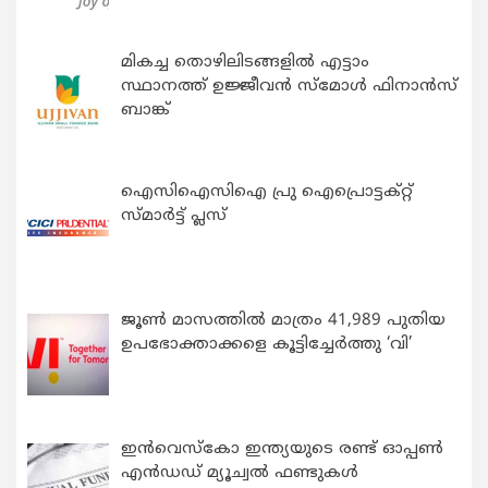
മികച്ച തൊഴിലിടങ്ങളിൽ എട്ടാം
സ്ഥാനത്ത് ഉജ്ജീവൻ സ്മോൾ ഫിനാൻസ്
ബാങ്ക്
ഐസിഐസിഐ പ്രു ഐപ്രൊട്ടക്റ്റ്
സ്മാർട്ട് പ്ലസ്
ജൂൺ മാസത്തിൽ മാത്രം 41,989 പുതിയ
ഉപഭോക്താക്കളെ കൂട്ടിച്ചേർത്തു ‘വി’
ഇന്‍വെസ്കോ ഇന്ത്യയുടെ രണ്ട് ഓപ്പണ്‍
എന്‍ഡഡ് മ്യൂച്വല്‍ ഫണ്ടുകള്‍