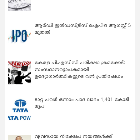
ആർഡീ ഇൻഡസ്ട്രീസ് ഐപിഒ ആഗസ്റ്റ് 5
മുതൽ
കേരള പി.എസ്.സി പരീക്ഷാ ക്രമക്കേട്:
സംസ്ഥാനവ്യാപകമായി
ഉദ്യോഗാര്‍ത്ഥികളുടെ വന്‍ പ്രതിഷേധം
ടാറ്റ പവർ ഒന്നാം പാദ ലാഭം 1,401 കോടി
രൂപ
വ്യവസായ നിക്ഷേപ നയങ്ങള്‍ക്ക്