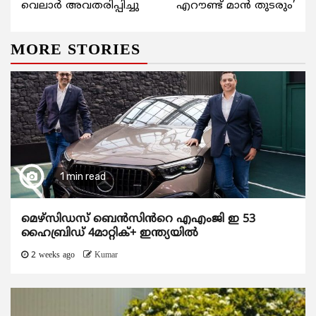
Reading
വെലാര്‍ അവതരിപ്പിച്ചു
എറൗണ്ട് മാന്‍ തുടരും’
MORE STORIES
1 min read
മെഴ്‌സിഡസ് ബെൻസിൻറെ എഎംജി ഇ 53
ഹൈബ്രിഡ് 4മാറ്റിക്+ ഇന്ത്യയിൽ
2 weeks ago
Kumar