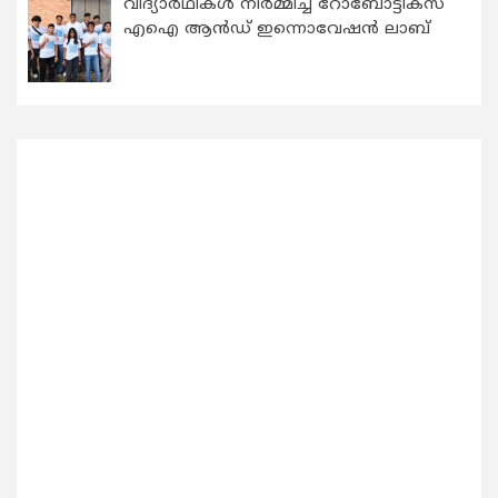
വിദ്യാര്‍ഥികള്‍ നിര്‍മ്മിച്ച റോബോട്ടിക്സ്
എഐ ആന്‍ഡ് ഇന്നൊവേഷന്‍ ലാബ്