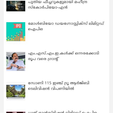
പുതിയ ഫീച്ചറുകളുമായി മഹീന്ദ്ര
സ്കോർപിയോ-എൻ
മോൾബിയോ ഡയഗ്നോസ്റ്റിക്സ് ലിമിറ്റഡ്
ഐപിഒ
എം.എസ്.എം.ഇ.കൾക്ക് ഒന്നരക്കോടി
രൂപ വരെ ഗ്രാന്റ്
സോണി 115 ഇഞ്ച് ട്രൂ ആർജിബി
ടെലിവിഷൻ വിപണിയിൽ