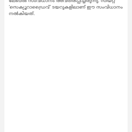
ലേബല്‍ സംവിധാനം അവതരിപ്പിച്ചിരുന്നു. സിയറ്റ്
‘സെക്യൂറാഡ്രൈവ്’ ടയറുകളിലാണ് ഈ സംവിധാനം
നല്‍കിയത്.