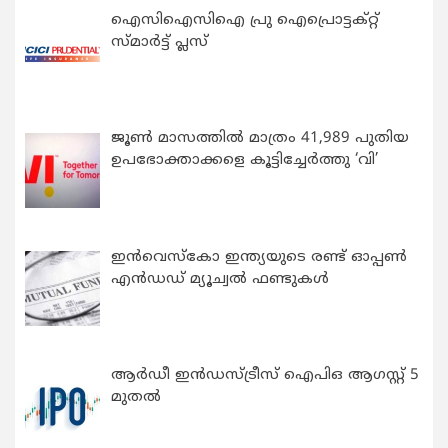
ഐസിഐസിഐ പ്രു ഐപ്രൊട്ടക്റ്റ്
സ്മാർട്ട് പ്ലസ്
ജൂൺ മാസത്തിൽ മാത്രം 41,989 പുതിയ
ഉപഭോക്താക്കളെ കൂട്ടിച്ചേർത്തു ‘വി’
ഇന്‍വെസ്കോ ഇന്ത്യയുടെ രണ്ട് ഓപ്പണ്‍
എന്‍ഡഡ് മ്യൂച്വല്‍ ഫണ്ടുകള്‍
ആർഡീ ഇൻഡസ്ട്രീസ് ഐപിഒ ആഗസ്റ്റ് 5
മുതൽ