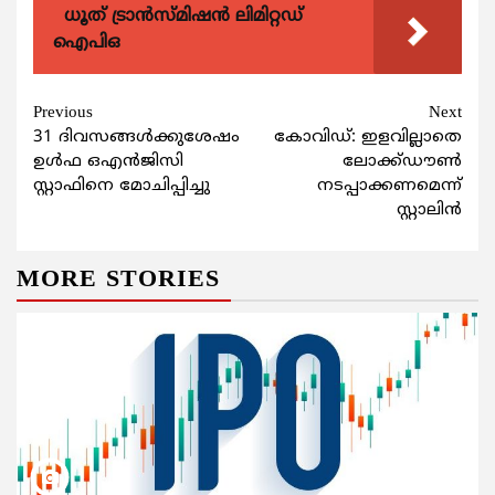
ധൂത് ട്രാൻസ്മിഷൻ ലിമിറ്റഡ്
ഐപിഒ
Continue
Previous
Next
31 ദിവസങ്ങള്‍ക്കുശേഷം
കോവിഡ്: ഇളവില്ലാതെ
Reading
ഉള്‍ഫ ഒഎന്‍ജിസി
ലോക്ക്ഡൗണ്‍
സ്റ്റാഫിനെ മോചിപ്പിച്ചു
നടപ്പാക്കണമെന്ന്
സ്റ്റാലിന്‍
MORE STORIES