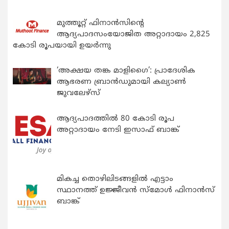
മുത്തൂറ്റ് ഫിനാൻസിന്റെ
ആദ്യപാദസംയോജിത അറ്റാദായം 2,825
കോടി രൂപയായി ഉയർന്നു
‘അക്ഷയ തങ്ക മാളിഗൈ’: പ്രാദേശിക
ആഭരണ ബ്രാന്‍ഡുമായി കല്യാണ്‍
ജുവലേഴ്‌സ്
ആദ്യപാദത്തിൽ 80 കോടി രൂപ
അറ്റാദായം നേടി ഇസാഫ് ബാങ്ക്
മികച്ച തൊഴിലിടങ്ങളിൽ എട്ടാം
സ്ഥാനത്ത് ഉജ്ജീവൻ സ്മോൾ ഫിനാൻസ്
ബാങ്ക്