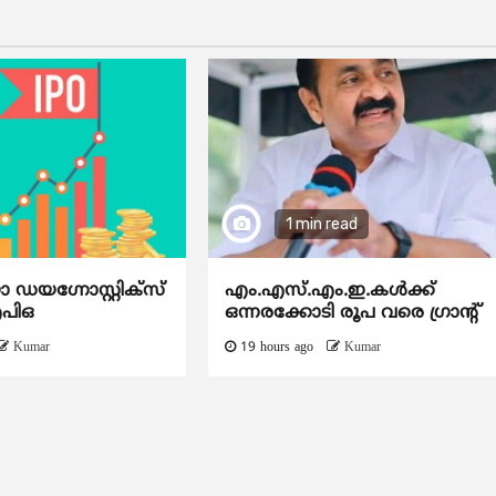
1 min read
യഗ്നോസ്റ്റിക്സ്
എം.എസ്.എം.ഇ.കൾക്ക്
ഐപിഒ
ഒന്നരക്കോടി രൂപ വരെ ഗ്രാന്റ്
Kumar
19 hours ago
Kumar