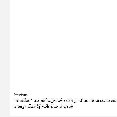
Continue
Previous
‘നത്തിംഗ്’ കമ്പനിയുമായി വണ്‍പ്ലസ് സഹസ്ഥാപകന്‍;
Reading
ആദ്യ സ്മാര്‍ട്ട് ഡിവൈസ് ഉടന്‍