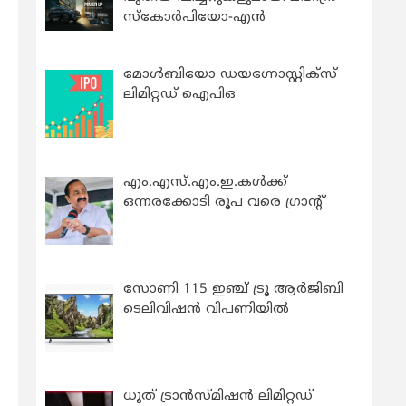
സ്കോർപിയോ-എൻ
മോൾബിയോ ഡയഗ്നോസ്റ്റിക്സ്
ലിമിറ്റഡ് ഐപിഒ
എം.എസ്.എം.ഇ.കൾക്ക്
ഒന്നരക്കോടി രൂപ വരെ ഗ്രാന്റ്
സോണി 115 ഇഞ്ച് ട്രൂ ആർജിബി
ടെലിവിഷൻ വിപണിയിൽ
ധൂത് ട്രാൻസ്മിഷൻ ലിമിറ്റഡ്