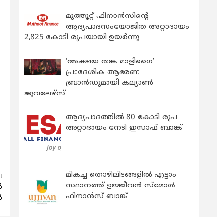
മുത്തൂറ്റ് ഫിനാൻസിന്റെ
ആദ്യപാദസംയോജിത അറ്റാദായം
2,825 കോടി രൂപയായി ഉയർന്നു
‘അക്ഷയ തങ്ക മാളിഗൈ’:
പ്രാദേശിക ആഭരണ
ബ്രാന്‍ഡുമായി കല്യാണ്‍
ജുവലേഴ്‌സ്
ആദ്യപാദത്തിൽ 80 കോടി രൂപ
അറ്റാദായം നേടി ഇസാഫ് ബാങ്ക്
മികച്ച തൊഴിലിടങ്ങളിൽ എട്ടാം
t
സ്ഥാനത്ത് ഉജ്ജീവൻ സ്മോൾ
ൽ
ഫിനാൻസ് ബാങ്ക്
ൾ