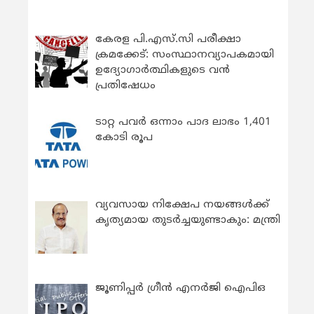
കേരള പി.എസ്.സി പരീക്ഷാ
ക്രമക്കേട്: സംസ്ഥാനവ്യാപകമായി
ഉദ്യോഗാര്‍ത്ഥികളുടെ വന്‍
പ്രതിഷേധം
ടാറ്റ പവർ ഒന്നാം പാദ ലാഭം 1,401
കോടി രൂപ
വ്യവസായ നിക്ഷേപ നയങ്ങള്‍ക്ക്
കൃത്യമായ തുടര്‍ച്ചയുണ്ടാകും: മന്ത്രി
ജൂണിപ്പർ ഗ്രീൻ എനർജി ഐപിഒ