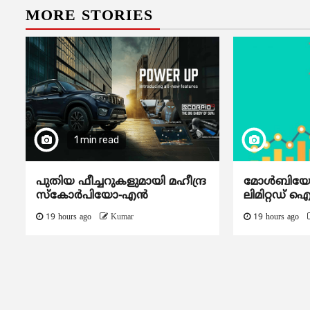
MORE STORIES
1 min read
പുതിയ ഫീച്ചറുകളുമായി മഹീന്ദ്ര
മോൾബിയോ ഡ
സ്കോർപിയോ-എൻ
ലിമിറ്റഡ് 
19 hours ago
Kumar
19 hours ago