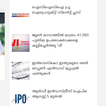
ഐസിഐസിഐ പ്രു
ഐപ്രൊട്ടക്റ്റ് സ്മാർട്ട് പ്ലസ്
ജൂൺ മാസത്തിൽ മാത്രം 41,989
പുതിയ ഉപഭോക്താക്കളെ
കൂട്ടിച്ചേർത്തു ‘വി’
ഇന്‍വെസ്കോ ഇന്ത്യയുടെ രണ്ട്
ഓപ്പണ്‍ എന്‍ഡഡ് മ്യൂച്വല്‍
ഫണ്ടുകള്‍
ആർഡീ ഇൻഡസ്ട്രീസ് ഐപിഒ
ആഗസ്റ്റ് 5 മുതൽ