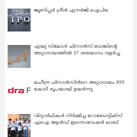
ജൂണിപ്പർ ഗ്രീൻ എനർജി ഐപിഒ
എയു സ്‌മോൾ ഫിനാൻസ് ബാങ്കിന്റെ
അറ്റാദായത്തിൽ 37 ശതമാനം വളർച്ച
മഹീന്ദ്ര ഫിനാൻസിൻറെ അറ്റാദായം 899
കോടി രൂപയായി ഉയർന്നു
വിദ്യാര്‍ഥികള്‍ നിര്‍മ്മിച്ച റോബോട്ടിക്സ്
എഐ ആന്‍ഡ് ഇന്നൊവേഷന്‍ ലാബ്