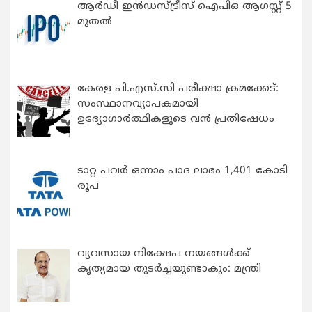
ആർഡീ ഇൻഡസ്ട്രീസ് ഐപിഒ ആഗസ്റ്റ് 5
മുതൽ
കേരള പി.എസ്.സി പരീക്ഷാ ക്രമക്കേട്:
സംസ്ഥാനവ്യാപകമായി
ഉദ്യോഗാര്‍ത്ഥികളുടെ വന്‍ പ്രതിഷേധം
ടാറ്റ പവർ ഒന്നാം പാദ ലാഭം 1,401 കോടി
രൂപ
വ്യവസായ നിക്ഷേപ നയങ്ങള്‍ക്ക്
കൃത്യമായ തുടര്‍ച്ചയുണ്ടാകും: മന്ത്രി