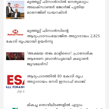
മുത്തൂറ്റ് ഫിനാൻസിൽ നേതൃമാറ്റം:
അലക്സാണ്ടർ ജോർജ് പുതിയ
മാനേജിങ് ഡയറക്ടർ
മുത്തൂറ്റ് ഫിനാൻസിന്റെ
ആദ്യപാദസംയോജിത അറ്റാദായം 2,825
കോടി രൂപയായി ഉയർന്നു
‘അക്ഷയ തങ്ക മാളിഗൈ’: പ്രാദേശിക
ആഭരണ ബ്രാന്‍ഡുമായി കല്യാണ്‍
ജുവലേഴ്‌സ്
ആദ്യപാദത്തിൽ 80 കോടി രൂപ
അറ്റാദായം നേടി ഇസാഫ് ബാങ്ക്
മികച്ച തൊഴിലിടങ്ങളിൽ എട്ടാം