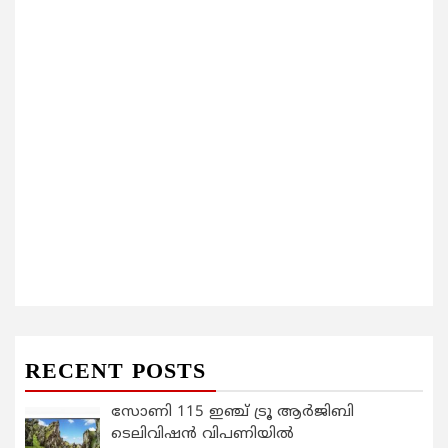
RECENT POSTS
സോണി 115 ഇഞ്ച് ട്രൂ ആർജിബി
ടെലിവിഷൻ വിപണിയിൽ