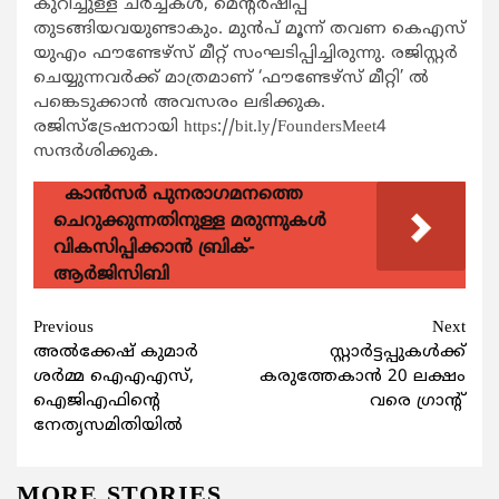
കുറിച്ചുള്ള ചര്‍ച്ചകള്‍, മെന്‍റര്‍ഷിപ്പ്
തുടങ്ങിയവയുണ്ടാകും. മുന്‍പ് മൂന്ന് തവണ കെഎസ്
യുഎം ഫൗണ്ടേഴ്സ് മീറ്റ് സംഘടിപ്പിച്ചിരുന്നു. രജിസ്റ്റര്‍
ചെയ്യുന്നവര്‍ക്ക് മാത്രമാണ് ‘ഫൗണ്ടേഴ്സ് മീറ്റി’ ല്‍
പങ്കെടുക്കാന്‍ അവസരം ലഭിക്കുക.
രജിസ്ട്രേഷനായി https://bit.ly/FoundersMeet4
സന്ദര്‍ശിക്കുക.
കാന്‍സര്‍ പുനരാഗമനത്തെ
ചെറുക്കുന്നതിനുള്ള മരുന്നുകള്‍
വികസിപ്പിക്കാന്‍ ബ്രിക്-
ആര്‍ജിസിബി
Continue
Previous
Next
അല്‍ക്കേഷ് കുമാര്‍
സ്റ്റാര്‍ട്ടപ്പുകള്‍ക്ക്
Reading
ശര്‍മ്മ ഐഎഎസ്,
കരുത്തേകാന്‍ 20 ലക്ഷം
ഐജിഎഫിന്‍റെ
വരെ ഗ്രാന്‍റ്
നേതൃസമിതിയില്‍
MORE STORIES