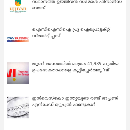
സ്ഥാനത്ത് ഉജ്ജീവൻ സ്മോൾ ഫിനാൻസ്
ബാങ്ക്
ഐസിഐസിഐ പ്രു ഐപ്രൊട്ടക്റ്റ്
സ്മാർട്ട് പ്ലസ്
ജൂൺ മാസത്തിൽ മാത്രം 41,989 പുതിയ
ഉപഭോക്താക്കളെ കൂട്ടിച്ചേർത്തു ‘വി’
ഇന്‍വെസ്കോ ഇന്ത്യയുടെ രണ്ട് ഓപ്പണ്‍
എന്‍ഡഡ് മ്യൂച്വല്‍ ഫണ്ടുകള്‍