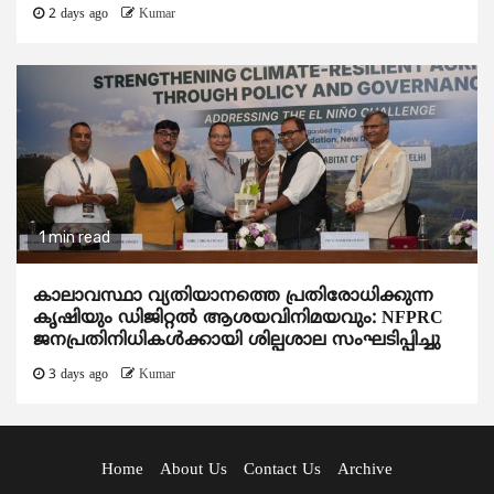
2 days ago
Kumar
1 min read
കാലാവസ്ഥാ വ്യതിയാനത്തെ പ്രതിരോധിക്കുന്ന
കൃഷിയും ഡിജിറ്റൽ ആശയവിനിമയവും: NFPRC
ജനപ്രതിനിധികൾക്കായി ശില്പശാല സംഘടിപ്പിച്ചു
3 days ago
Kumar
Home
About Us
Contact Us
Archive