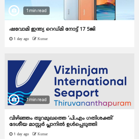
1 min read
ഷവോമി ഇന്ത്യ റെഡ്മി നോട്ട് 17 5ജി
1 day ago
Kumar
1 min read
വിഴിഞ്ഞം തുറമുഖത്തെ ‘പി.എം ഗതിശക്തി’
ദേശീയ മാസ്റ്റർ പ്ലാനിൽ ഉൾപ്പെടുത്തി
1 day ago
Kumar