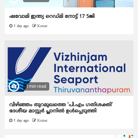
ഷവോമി ഇന്ത്യ റെഡ്മി നോട്ട് 17 5ജി
1 day ago
Kumar
1 min read
വിഴിഞ്ഞം തുറമുഖത്തെ ‘പി.എം ഗതിശക്തി’
ദേശീയ മാസ്റ്റർ പ്ലാനിൽ ഉൾപ്പെടുത്തി
1 day ago
Kumar