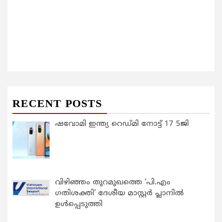
RECENT POSTS
ഷവോമി ഇന്ത്യ റെഡ്മി നോട്ട് 17 5ജി
വിഴിഞ്ഞം തുറമുഖത്തെ ‘പി.എം
ഗതിശക്തി’ ദേശീയ മാസ്റ്റർ പ്ലാനിൽ
ഉൾപ്പെടുത്തി