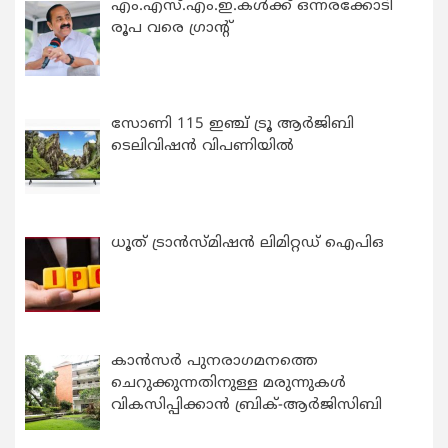
എം.എസ്.എം.ഇ.കൾക്ക് ഒന്നരക്കോടി
രൂപ വരെ ഗ്രാന്റ്
സോണി 115 ഇഞ്ച് ട്രൂ ആർജിബി
ടെലിവിഷൻ വിപണിയിൽ
ധൂത് ട്രാൻസ്മിഷൻ ലിമിറ്റഡ് ഐപിഒ
കാന്‍സര്‍ പുനരാഗമനത്തെ
ചെറുക്കുന്നതിനുള്ള മരുന്നുകള്‍
വികസിപ്പിക്കാന്‍ ബ്രിക്-ആര്‍ജിസിബി