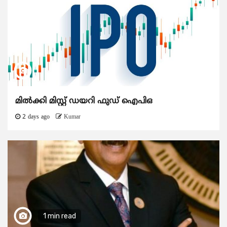
മിൽക്കി മിസ്റ്റ് ഡയറി ഫുഡ് ഐപിഒ
2 days ago
Kumar
1 min read