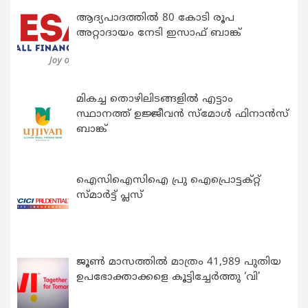
ആദ്യപാദത്തിൽ 80 കോടി രൂപ
അറ്റാദായം നേടി ഇസാഫ് ബാങ്ക്
മികച്ച തൊഴിലിടങ്ങളിൽ എട്ടാം
സ്ഥാനത്ത് ഉജ്ജീവൻ സ്മോൾ ഫിനാൻസ്
ബാങ്ക്
ഐസിഐസിഐ പ്രു ഐപ്രൊട്ടക്റ്റ്
സ്മാർട്ട് പ്ലസ്
ജൂൺ മാസത്തിൽ മാത്രം 41,989 പുതിയ
ഉപഭോക്താക്കളെ കൂട്ടിച്ചേർത്തു ‘വി’