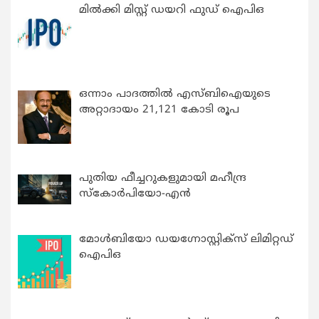
മിൽക്കി മിസ്റ്റ് ഡയറി ഫുഡ് ഐപിഒ
ഒന്നാം പാദത്തിൽ എസ്ബിഐയുടെ
അറ്റാദായം 21,121 കോടി രൂപ
പുതിയ ഫീച്ചറുകളുമായി മഹീന്ദ്ര
സ്കോർപിയോ-എൻ
മോൾബിയോ ഡയഗ്നോസ്റ്റിക്സ് ലിമിറ്റഡ്
ഐപിഒ