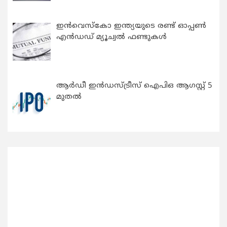
ഇന്‍വെസ്കോ ഇന്ത്യയുടെ രണ്ട് ഓപ്പണ്‍
എന്‍ഡഡ് മ്യൂച്വല്‍ ഫണ്ടുകള്‍
ആർഡീ ഇൻഡസ്ട്രീസ് ഐപിഒ ആഗസ്റ്റ് 5
മുതൽ