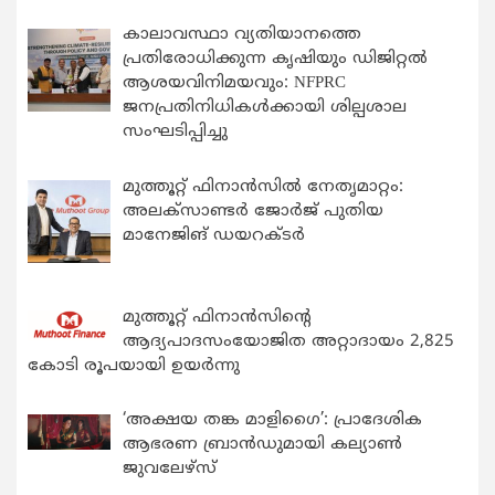
കാലാവസ്ഥാ വ്യതിയാനത്തെ
പ്രതിരോധിക്കുന്ന കൃഷിയും ഡിജിറ്റൽ
ആശയവിനിമയവും: NFPRC
ജനപ്രതിനിധികൾക്കായി ശില്പശാല
സംഘടിപ്പിച്ചു
മുത്തൂറ്റ് ഫിനാൻസിൽ നേതൃമാറ്റം:
അലക്സാണ്ടർ ജോർജ് പുതിയ
മാനേജിങ് ഡയറക്ടർ
മുത്തൂറ്റ് ഫിനാൻസിന്റെ
ആദ്യപാദസംയോജിത അറ്റാദായം 2,825
കോടി രൂപയായി ഉയർന്നു
‘അക്ഷയ തങ്ക മാളിഗൈ’: പ്രാദേശിക
ആഭരണ ബ്രാന്‍ഡുമായി കല്യാണ്‍
ജുവലേഴ്‌സ്