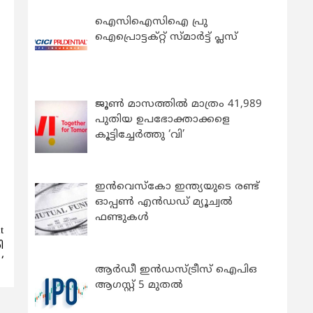
ഐസിഐസിഐ പ്രു
ഐപ്രൊട്ടക്റ്റ് സ്മാർട്ട് പ്ലസ്
ജൂൺ മാസത്തിൽ മാത്രം 41,989
പുതിയ ഉപഭോക്താക്കളെ
കൂട്ടിച്ചേർത്തു ‘വി’
ഇന്‍വെസ്കോ ഇന്ത്യയുടെ രണ്ട്
ഓപ്പണ്‍ എന്‍ഡഡ് മ്യൂച്വല്‍
ഫണ്ടുകള്‍
t
ി
‘
ആർഡീ ഇൻഡസ്ട്രീസ് ഐപിഒ
ആഗസ്റ്റ് 5 മുതൽ