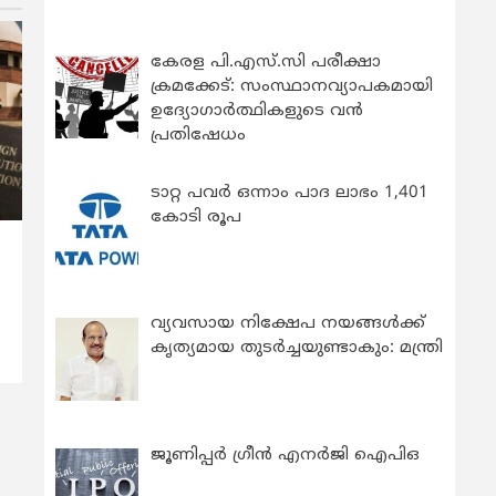
കേരള പി.എസ്.സി പരീക്ഷാ
ക്രമക്കേട്: സംസ്ഥാനവ്യാപകമായി
ഉദ്യോഗാര്‍ത്ഥികളുടെ വന്‍
പ്രതിഷേധം
ടാറ്റ പവർ ഒന്നാം പാദ ലാഭം 1,401
കോടി രൂപ
വ്യവസായ നിക്ഷേപ നയങ്ങള്‍ക്ക്
കൃത്യമായ തുടര്‍ച്ചയുണ്ടാകും: മന്ത്രി
ജൂണിപ്പർ ഗ്രീൻ എനർജി ഐപിഒ