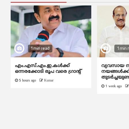
1 min read
1 min 
എം.എസ്.എം.ഇ.കൾക്ക്
വ്യവസായ ന
ഒന്നരക്കോടി രൂപ വരെ ഗ്രാന്റ്
നയങ്ങള്‍ക്
തുടര്‍ച്ചയുണ്
5 hours ago
Kumar
1 week ago