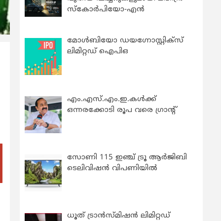
സ്കോർപിയോ-എൻ
മോൾബിയോ ഡയഗ്നോസ്റ്റിക്സ്
ലിമിറ്റഡ് ഐപിഒ
എം.എസ്.എം.ഇ.കൾക്ക്
ഒന്നരക്കോടി രൂപ വരെ ഗ്രാന്റ്
സോണി 115 ഇഞ്ച് ട്രൂ ആർജിബി
ടെലിവിഷൻ വിപണിയിൽ
ധൂത് ട്രാൻസ്മിഷൻ ലിമിറ്റഡ്