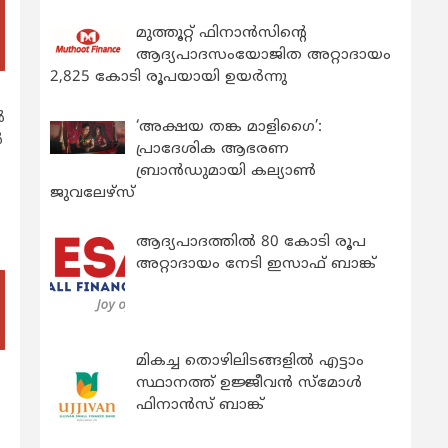
മുത്തൂറ്റ് ഫിനാൻസിന്റെ
ആദ്യപാദസംയോജിത അറ്റാദായം
2,825 കോടി രൂപയായി ഉയർന്നു
‍
‘അക്ഷയ തങ്ക മാളിഗൈ’:
‍
പ്രാദേശിക ആഭരണ
ബ്രാന്‍ഡുമായി കല്യാണ്‍
ജുവലേഴ്‌സ്
ആദ്യപാദത്തിൽ 80 കോടി രൂപ
അറ്റാദായം നേടി ഇസാഫ് ബാങ്ക്
മികച്ച തൊഴിലിടങ്ങളിൽ എട്ടാം
സ്ഥാനത്ത് ഉജ്ജീവൻ സ്മോൾ
ഫിനാൻസ് ബാങ്ക്