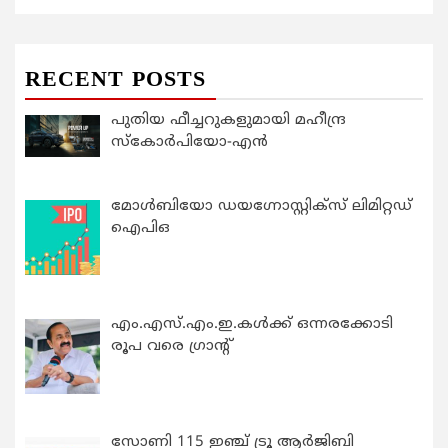
RECENT POSTS
പുതിയ ഫീച്ചറുകളുമായി മഹീന്ദ്ര
സ്കോർപിയോ-എൻ
മോൾബിയോ ഡയഗ്നോസ്റ്റിക്സ് ലിമിറ്റഡ്
ഐപിഒ
എം.എസ്.എം.ഇ.കൾക്ക് ഒന്നരക്കോടി
രൂപ വരെ ഗ്രാന്റ്
സോണി 115 ഇഞ്ച് ട്രൂ ആർജിബി