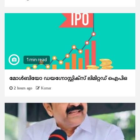
1 min read
മോൾബിയോ ഡയഗ്നോസ്റ്റിക്സ് ലിമിറ്റഡ് ഐപിഒ
2 hours ago
Kumar