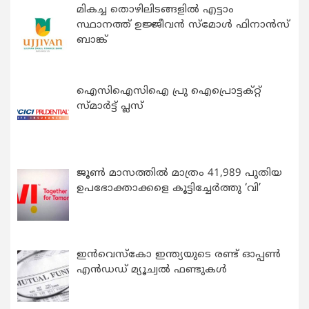
മികച്ച തൊഴിലിടങ്ങളിൽ എട്ടാം
സ്ഥാനത്ത് ഉജ്ജീവൻ സ്മോൾ ഫിനാൻസ്
ബാങ്ക്
ഐസിഐസിഐ പ്രു ഐപ്രൊട്ടക്റ്റ്
സ്മാർട്ട് പ്ലസ്
ജൂൺ മാസത്തിൽ മാത്രം 41,989 പുതിയ
ഉപഭോക്താക്കളെ കൂട്ടിച്ചേർത്തു ‘വി’
ഇന്‍വെസ്കോ ഇന്ത്യയുടെ രണ്ട് ഓപ്പണ്‍
എന്‍ഡഡ് മ്യൂച്വല്‍ ഫണ്ടുകള്‍