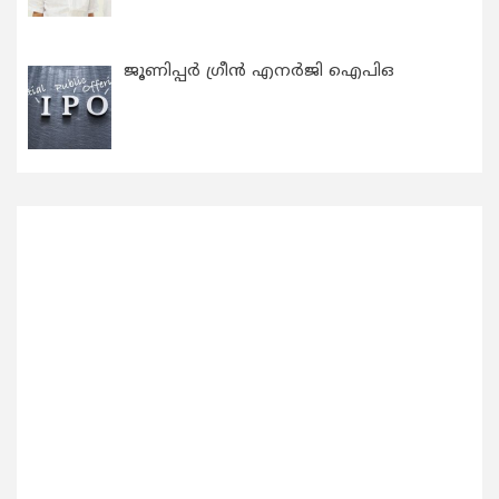
ജൂണിപ്പർ ഗ്രീൻ എനർജി ഐപിഒ