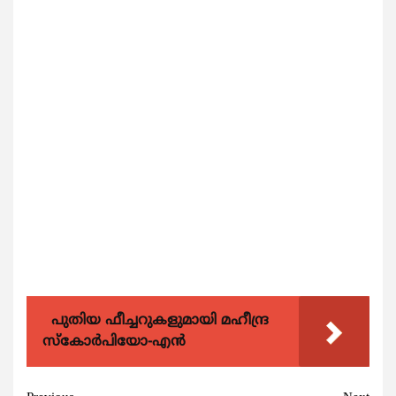
പുതിയ ഫീച്ചറുകളുമായി മഹീന്ദ്ര
സ്കോർപിയോ-എൻ