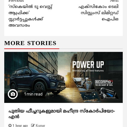
Continue
Previous
Next
‘സ്കെയില്‍ ടു വെസ്റ്റ്
എക്സികോം ടെലി
Reading
ആഫ്രിക്ക’
സിസ്റ്റംസ് ലിമിറ്റഡ്
സ്റ്റാര്‍ട്ടപ്പുകള്‍ക്ക്
ഐപിഒ
അവസരം
MORE STORIES
1 min read
പുതിയ ഫീച്ചറുകളുമായി മഹീന്ദ്ര സ്കോർപിയോ-
എൻ
1 hour ago
Kumar