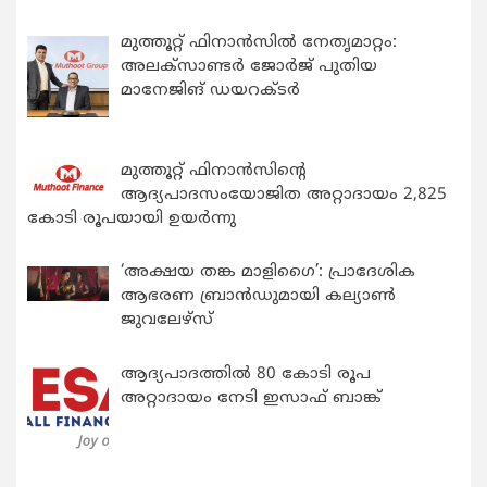
മുത്തൂറ്റ് ഫിനാൻസിൽ നേതൃമാറ്റം:
അലക്സാണ്ടർ ജോർജ് പുതിയ
മാനേജിങ് ഡയറക്ടർ
മുത്തൂറ്റ് ഫിനാൻസിന്റെ
ആദ്യപാദസംയോജിത അറ്റാദായം 2,825
കോടി രൂപയായി ഉയർന്നു
‘അക്ഷയ തങ്ക മാളിഗൈ’: പ്രാദേശിക
ആഭരണ ബ്രാന്‍ഡുമായി കല്യാണ്‍
ജുവലേഴ്‌സ്
ആദ്യപാദത്തിൽ 80 കോടി രൂപ
അറ്റാദായം നേടി ഇസാഫ് ബാങ്ക്