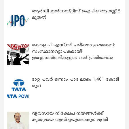
ആർഡീ ഇൻഡസ്ട്രീസ് ഐപിഒ ആഗസ്റ്റ് 5
മുതൽ
കേരള പി.എസ്.സി പരീക്ഷാ ക്രമക്കേട്:
സംസ്ഥാനവ്യാപകമായി
ഉദ്യോഗാര്‍ത്ഥികളുടെ വന്‍ പ്രതിഷേധം
ടാറ്റ പവർ ഒന്നാം പാദ ലാഭം 1,401 കോടി
രൂപ
വ്യവസായ നിക്ഷേപ നയങ്ങള്‍ക്ക്
കൃത്യമായ തുടര്‍ച്ചയുണ്ടാകും: മന്ത്രി