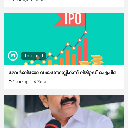
1 hour ago
Kumar
1 min read
മോൾബിയോ ഡയഗ്നോസ്റ്റിക്സ് ലിമിറ്റഡ് ഐപിഒ
2 hours ago
Kumar