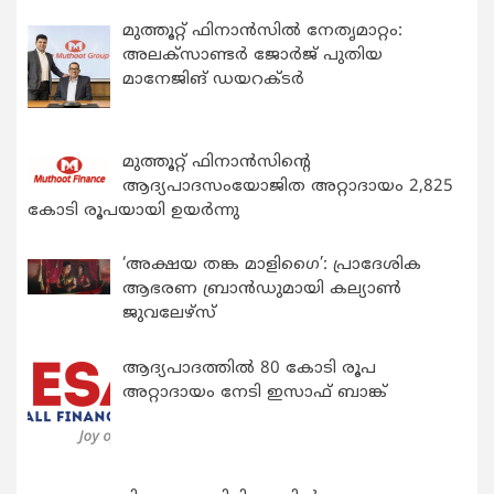
മുത്തൂറ്റ് ഫിനാൻസിൽ നേതൃമാറ്റം:
അലക്സാണ്ടർ ജോർജ് പുതിയ
മാനേജിങ് ഡയറക്ടർ
മുത്തൂറ്റ് ഫിനാൻസിന്റെ
ആദ്യപാദസംയോജിത അറ്റാദായം 2,825
കോടി രൂപയായി ഉയർന്നു
‘അക്ഷയ തങ്ക മാളിഗൈ’: പ്രാദേശിക
ആഭരണ ബ്രാന്‍ഡുമായി കല്യാണ്‍
ജുവലേഴ്‌സ്
ആദ്യപാദത്തിൽ 80 കോടി രൂപ
അറ്റാദായം നേടി ഇസാഫ് ബാങ്ക്