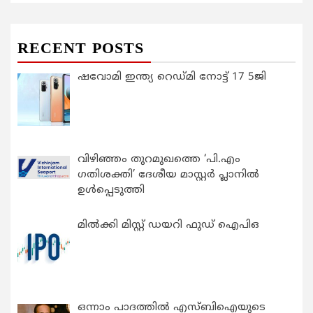
RECENT POSTS
ഷവോമി ഇന്ത്യ റെഡ്മി നോട്ട് 17 5ജി
വിഴിഞ്ഞം തുറമുഖത്തെ ‘പി.എം
ഗതിശക്തി’ ദേശീയ മാസ്റ്റർ പ്ലാനിൽ
ഉൾപ്പെടുത്തി
മിൽക്കി മിസ്റ്റ് ഡയറി ഫുഡ് ഐപിഒ
ഒന്നാം പാദത്തിൽ എസ്ബിഐയുടെ