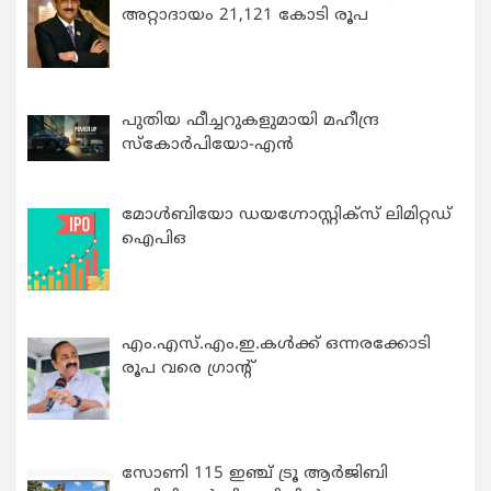
അറ്റാദായം 21,121 കോടി രൂപ
പുതിയ ഫീച്ചറുകളുമായി മഹീന്ദ്ര
സ്കോർപിയോ-എൻ
മോൾബിയോ ഡയഗ്നോസ്റ്റിക്സ് ലിമിറ്റഡ്
ഐപിഒ
എം.എസ്.എം.ഇ.കൾക്ക് ഒന്നരക്കോടി
രൂപ വരെ ഗ്രാന്റ്
സോണി 115 ഇഞ്ച് ട്രൂ ആർജിബി