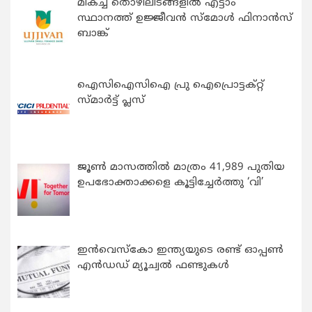
മികച്ച തൊഴിലിടങ്ങളിൽ എട്ടാം
സ്ഥാനത്ത് ഉജ്ജീവൻ സ്മോൾ ഫിനാൻസ്
ബാങ്ക്
ഐസിഐസിഐ പ്രു ഐപ്രൊട്ടക്റ്റ്
സ്മാർട്ട് പ്ലസ്
ജൂൺ മാസത്തിൽ മാത്രം 41,989 പുതിയ
ഉപഭോക്താക്കളെ കൂട്ടിച്ചേർത്തു ‘വി’
ഇന്‍വെസ്കോ ഇന്ത്യയുടെ രണ്ട് ഓപ്പണ്‍
എന്‍ഡഡ് മ്യൂച്വല്‍ ഫണ്ടുകള്‍