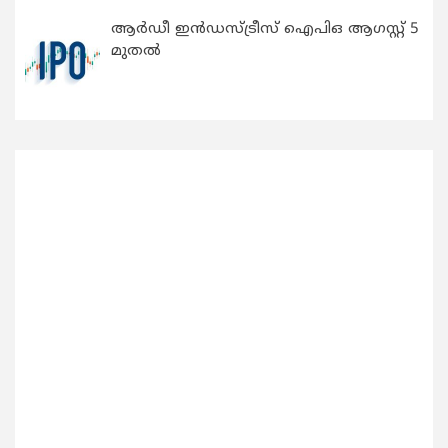
ആർഡീ ഇൻഡസ്ട്രീസ് ഐപിഒ ആഗസ്റ്റ് 5
മുതൽ