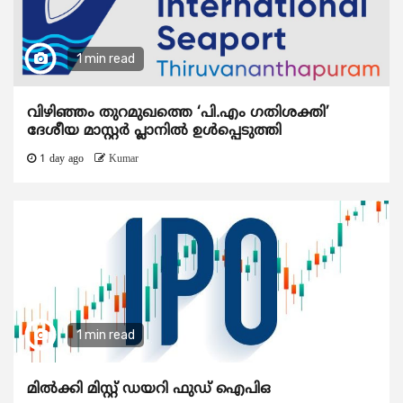
1 min read
വിഴിഞ്ഞം തുറമുഖത്തെ ‘പി.എം ഗതിശക്തി’
ദേശീയ മാസ്റ്റർ പ്ലാനിൽ ഉൾപ്പെടുത്തി
1 day ago
Kumar
1 min read
മിൽക്കി മിസ്റ്റ് ഡയറി ഫുഡ് ഐപിഒ