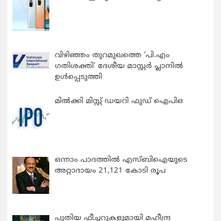
വിഴിഞ്ഞം തുറമുഖത്തെ ‘പി.എം
ഗതിശക്തി’ ദേശീയ മാസ്റ്റർ പ്ലാനിൽ
ഉൾപ്പെടുത്തി
മിൽക്കി മിസ്റ്റ് ഡയറി ഫുഡ് ഐപിഒ
ഒന്നാം പാദത്തിൽ എസ്ബിഐയുടെ
അറ്റാദായം 21,121 കോടി രൂപ
പുതിയ ഫീച്ചറുകളുമായി മഹീന്ദ്ര