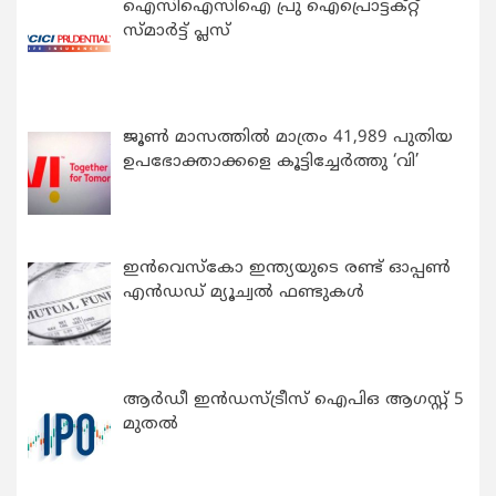
ഐസിഐസിഐ പ്രു ഐപ്രൊട്ടക്റ്റ്
സ്മാർട്ട് പ്ലസ്
ജൂൺ മാസത്തിൽ മാത്രം 41,989 പുതിയ
ഉപഭോക്താക്കളെ കൂട്ടിച്ചേർത്തു ‘വി’
ഇന്‍വെസ്കോ ഇന്ത്യയുടെ രണ്ട് ഓപ്പണ്‍
എന്‍ഡഡ് മ്യൂച്വല്‍ ഫണ്ടുകള്‍
ആർഡീ ഇൻഡസ്ട്രീസ് ഐപിഒ ആഗസ്റ്റ് 5
മുതൽ