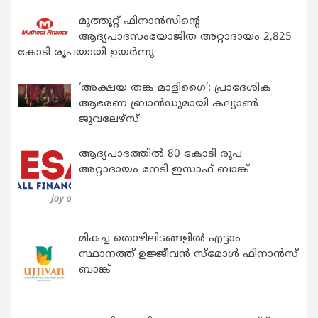
മുത്തൂറ്റ് ഫിനാൻസിന്റെ
ആദ്യപാദസംയോജിത അറ്റാദായം 2,825
കോടി രൂപയായി ഉയർന്നു
‘അക്ഷയ തങ്ക മാളിഗൈ’: പ്രാദേശിക
ആഭരണ ബ്രാന്‍ഡുമായി കല്യാണ്‍
ജുവലേഴ്‌സ്
ആദ്യപാദത്തിൽ 80 കോടി രൂപ
അറ്റാദായം നേടി ഇസാഫ് ബാങ്ക്
മികച്ച തൊഴിലിടങ്ങളിൽ എട്ടാം
സ്ഥാനത്ത് ഉജ്ജീവൻ സ്മോൾ ഫിനാൻസ്
ബാങ്ക്