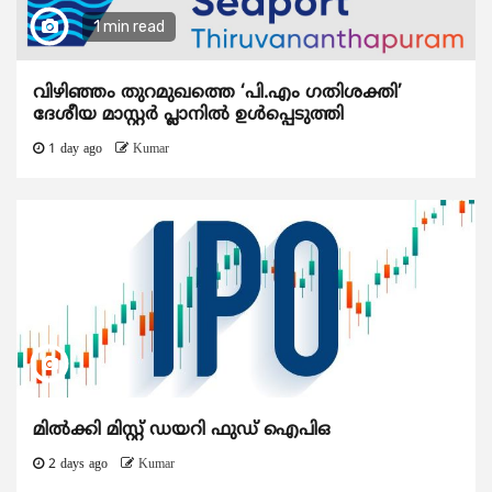
1 min read
വിഴിഞ്ഞം തുറമുഖത്തെ ‘പി.എം ഗതിശക്തി’
ദേശീയ മാസ്റ്റർ പ്ലാനിൽ ഉൾപ്പെടുത്തി
1 day ago
Kumar
മിൽക്കി മിസ്റ്റ് ഡയറി ഫുഡ് ഐപിഒ
2 days ago
Kumar