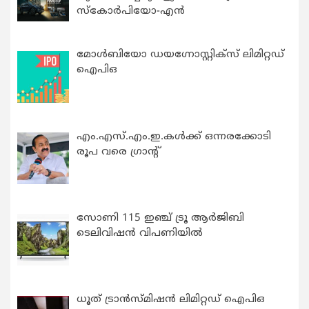
സ്കോർപിയോ-എൻ
മോൾബിയോ ഡയഗ്നോസ്റ്റിക്സ് ലിമിറ്റഡ്
ഐപിഒ
എം.എസ്.എം.ഇ.കൾക്ക് ഒന്നരക്കോടി
രൂപ വരെ ഗ്രാന്റ്
സോണി 115 ഇഞ്ച് ട്രൂ ആർജിബി
ടെലിവിഷൻ വിപണിയിൽ
ധൂത് ട്രാൻസ്മിഷൻ ലിമിറ്റഡ് ഐപിഒ