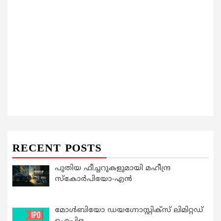
RECENT POSTS
പുതിയ ഫീച്ചറുകളുമായി മഹീന്ദ്ര
സ്കോർപിയോ-എൻ
മോൾബിയോ ഡയഗ്നോസ്റ്റിക്സ് ലിമിറ്റഡ്