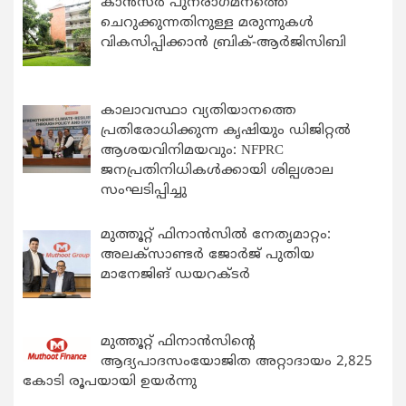
കാന്‍സര്‍ പുനരാഗമനത്തെ
ചെറുക്കുന്നതിനുള്ള മരുന്നുകള്‍
വികസിപ്പിക്കാന്‍ ബ്രിക്-ആര്‍ജിസിബി
കാലാവസ്ഥാ വ്യതിയാനത്തെ
പ്രതിരോധിക്കുന്ന കൃഷിയും ഡിജിറ്റൽ
ആശയവിനിമയവും: NFPRC
ജനപ്രതിനിധികൾക്കായി ശില്പശാല
സംഘടിപ്പിച്ചു
മുത്തൂറ്റ് ഫിനാൻസിൽ നേതൃമാറ്റം:
അലക്സാണ്ടർ ജോർജ് പുതിയ
മാനേജിങ് ഡയറക്ടർ
മുത്തൂറ്റ് ഫിനാൻസിന്റെ
ആദ്യപാദസംയോജിത അറ്റാദായം 2,825
കോടി രൂപയായി ഉയർന്നു