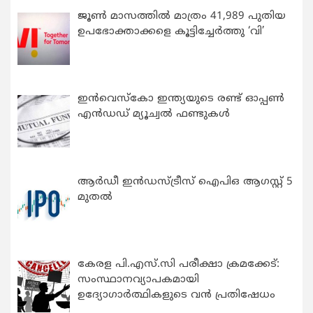
ജൂൺ മാസത്തിൽ മാത്രം 41,989 പുതിയ
ഉപഭോക്താക്കളെ കൂട്ടിച്ചേർത്തു ‘വി’
ഇന്‍വെസ്കോ ഇന്ത്യയുടെ രണ്ട് ഓപ്പണ്‍
എന്‍ഡഡ് മ്യൂച്വല്‍ ഫണ്ടുകള്‍
ആർഡീ ഇൻഡസ്ട്രീസ് ഐപിഒ ആഗസ്റ്റ് 5
മുതൽ
കേരള പി.എസ്.സി പരീക്ഷാ ക്രമക്കേട്:
സംസ്ഥാനവ്യാപകമായി
ഉദ്യോഗാര്‍ത്ഥികളുടെ വന്‍ പ്രതിഷേധം