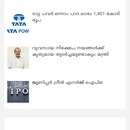
ടാറ്റ പവർ ഒന്നാം പാദ ലാഭം 1,401 കോടി
രൂപ
വ്യവസായ നിക്ഷേപ നയങ്ങള്‍ക്ക്
കൃത്യമായ തുടര്‍ച്ചയുണ്ടാകും: മന്ത്രി
ജൂണിപ്പർ ഗ്രീൻ എനർജി ഐപിഒ