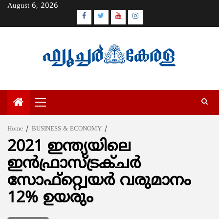
Skip
August 6, 2026
to
Facebook
Twitter
Youtube
Instagram
content
Primary
Menu
Home
BUSINESS & ECONOMY
2021 ഇന്ത്യയിലെ
ഇന്‍ഫ്രാസ്ട്രക്ചര്‍
സോഫ്റ്റ്വെയര്‍ വരുമാനം
12% ഉയരും