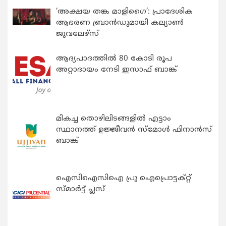
‘അക്ഷയ തങ്ക മാളിഗൈ’: പ്രാദേശിക
ആഭരണ ബ്രാന്‍ഡുമായി കല്യാണ്‍
ജുവലേഴ്‌സ്
ആദ്യപാദത്തിൽ 80 കോടി രൂപ
അറ്റാദായം നേടി ഇസാഫ് ബാങ്ക്
മികച്ച തൊഴിലിടങ്ങളിൽ എട്ടാം
സ്ഥാനത്ത് ഉജ്ജീവൻ സ്മോൾ ഫിനാൻസ്
ബാങ്ക്
ഐസിഐസിഐ പ്രു ഐപ്രൊട്ടക്റ്റ്
സ്മാർട്ട് പ്ലസ്