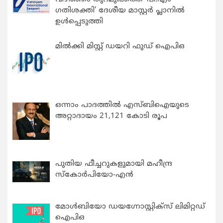
ഗതിശക്തി’ ദേശീയ മാസ്റ്റർ പ്ലാനിൽ
ഉൾപ്പെടുത്തി
മിൽക്കി മിസ്റ്റ് ഡയറി ഫുഡ് ഐപിഒ
ഒന്നാം പാദത്തിൽ എസ്ബിഐയുടെ
അറ്റാദായം 21,121 കോടി രൂപ
പുതിയ ഫീച്ചറുകളുമായി മഹീന്ദ്ര
സ്കോർപിയോ-എൻ
മോൾബിയോ ഡയഗ്നോസ്റ്റിക്സ് ലിമിറ്റഡ്
ഐപിഒ