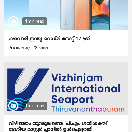
1 min read
ഷവോമി ഇന്ത്യ റെഡ്മി നോട്ട് 17 5ജി
8 hours ago
Kumar
1 min read
വിഴിഞ്ഞം തുറമുഖത്തെ ‘പി.എം ഗതിശക്തി’
ദേശീയ മാസ്റ്റർ പ്ലാനിൽ ഉൾപ്പെടുത്തി