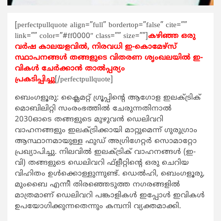
[perfectpullquote align=”full” bordertop=”false” cite=””
link=”” color=”#ff0000″ class=”” size=””]
കഴിഞ്ഞ ഒരു
വര്‍ഷ കാലയളവില്‍, നിരവധി ഇ-കൊമേഴ്സ്
സ്ഥാപനങ്ങള്‍ തങ്ങളുടെ വിതരണ ശൃംഖലയില്‍ ഇ-
വികള്‍ ചേര്‍ക്കാന്‍ താല്‍പ്പര്യം
പ്രകടിപ്പിച്ചു
[/perfectpullquote]
ബെംഗളൂരു: ക്ലൈമറ്റ് ഗ്രൂപ്പിന്‍റെ ആഗോള ഇലക്ട്രിക്
മൊബിലിറ്റി സംരംഭത്തില്‍ ചേരുന്നതിനാല്‍
2030ഓടെ തങ്ങളുടെ മുഴുവന്‍ ഡെലിവറി
വാഹനങ്ങളും ഇലക്ട്രിക്കായി മാറ്റുമെന്ന് ഗുരുഗ്രാം
ആസ്ഥാനമായുള്ള ഫുഡ് അഗ്രിഗേറ്റര്‍ സൊമാറ്റോ
പ്രഖ്യാപിച്ചു. നിലവില്‍ ഇലക്ട്രിക് വാഹനങ്ങള്‍ (ഇ-
വി) തങ്ങളുടെ ഡെലിവറി ഫ്ളീറ്റിന്‍റെ ഒരു ചെറിയ
വിഹിതം ഉള്‍ക്കൊള്ളുന്നുണ്ട്. ഡെല്‍ഹി, ബെംഗളൂരു,
മുംബൈ എന്നീ തിരഞ്ഞെടുത്ത നഗരങ്ങളില്‍
മാത്രമാണ് ഡെലിവറി പങ്കാളികള്‍ ഇപ്പോള്‍ ഇവികള്‍
ഉപയോഗിക്കുന്നതെന്നും കമ്പനി വ്യക്തമാക്കി.