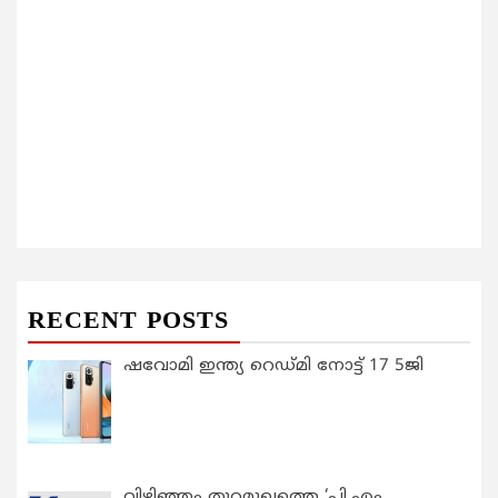
RECENT POSTS
ഷവോമി ഇന്ത്യ റെഡ്മി നോട്ട് 17 5ജി
വിഴിഞ്ഞം തുറമുഖത്തെ ‘പി.എം