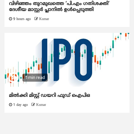
വിഴിഞ്ഞം തുറമുഖത്തെ ‘പി.എം ഗതിശക്തി’
ദേശീയ മാസ്റ്റർ പ്ലാനിൽ ഉൾപ്പെടുത്തി
9 hours ago
Kumar
1 min read
മിൽക്കി മിസ്റ്റ് ഡയറി ഫുഡ് ഐപിഒ
1 day ago
Kumar