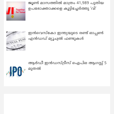
ജൂൺ മാസത്തിൽ മാത്രം 41,989 പുതിയ
ഉപഭോക്താക്കളെ കൂട്ടിച്ചേർത്തു ‘വി’
ഇന്‍വെസ്കോ ഇന്ത്യയുടെ രണ്ട് ഓപ്പണ്‍
എന്‍ഡഡ് മ്യൂച്വല്‍ ഫണ്ടുകള്‍
ആർഡീ ഇൻഡസ്ട്രീസ് ഐപിഒ ആഗസ്റ്റ് 5
മുതൽ