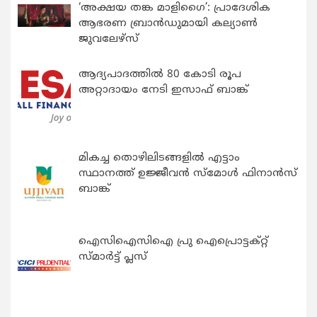
‘അക്ഷയ തങ്ക മാളിഗൈ’: പ്രാദേശിക
ആഭരണ ബ്രാന്‍ഡുമായി കല്യാണ്‍
ജുവലേഴ്‌സ്
ആദ്യപാദത്തിൽ 80 കോടി രൂപ
അറ്റാദായം നേടി ഇസാഫ് ബാങ്ക്
മികച്ച തൊഴിലിടങ്ങളിൽ എട്ടാം
സ്ഥാനത്ത് ഉജ്ജീവൻ സ്മോൾ ഫിനാൻസ്
ബാങ്ക്
ഐസിഐസിഐ പ്രു ഐപ്രൊട്ടക്റ്റ്
സ്മാർട്ട് പ്ലസ്