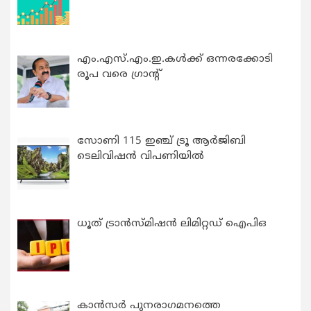
എം.എസ്.എം.ഇ.കൾക്ക് ഒന്നരക്കോടി
രൂപ വരെ ഗ്രാന്റ്
സോണി 115 ഇഞ്ച് ട്രൂ ആർജിബി
ടെലിവിഷൻ വിപണിയിൽ
ധൂത് ട്രാൻസ്മിഷൻ ലിമിറ്റഡ് ഐപിഒ
കാന്‍സര്‍ പുനരാഗമനത്തെ