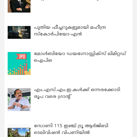
പുതിയ ഫീച്ചറുകളുമായി മഹീന്ദ്ര
സ്കോർപിയോ-എൻ
മോൾബിയോ ഡയഗ്നോസ്റ്റിക്സ് ലിമിറ്റഡ്
ഐപിഒ
എം.എസ്.എം.ഇ.കൾക്ക് ഒന്നരക്കോടി
രൂപ വരെ ഗ്രാന്റ്
സോണി 115 ഇഞ്ച് ട്രൂ ആർജിബി
ടെലിവിഷൻ വിപണിയിൽ