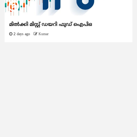
മിൽക്കി മിസ്റ്റ് ഡയറി ഫുഡ് ഐപിഒ
2 days ago
Kumar