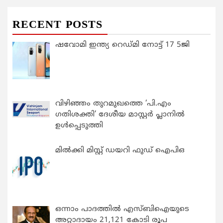
RECENT POSTS
ഷവോമി ഇന്ത്യ റെഡ്മി നോട്ട് 17 5ജി
വിഴിഞ്ഞം തുറമുഖത്തെ ‘പി.എം
ഗതിശക്തി’ ദേശീയ മാസ്റ്റർ പ്ലാനിൽ
ഉൾപ്പെടുത്തി
മിൽക്കി മിസ്റ്റ് ഡയറി ഫുഡ് ഐപിഒ
ഒന്നാം പാദത്തിൽ എസ്ബിഐയുടെ
അറ്റാദായം 21,121 കോടി രൂപ