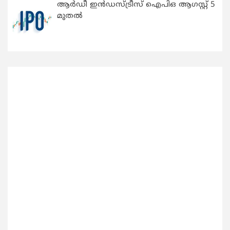
ആർഡീ ഇൻഡസ്ട്രീസ് ഐപിഒ ആഗസ്റ്റ് 5
മുതൽ