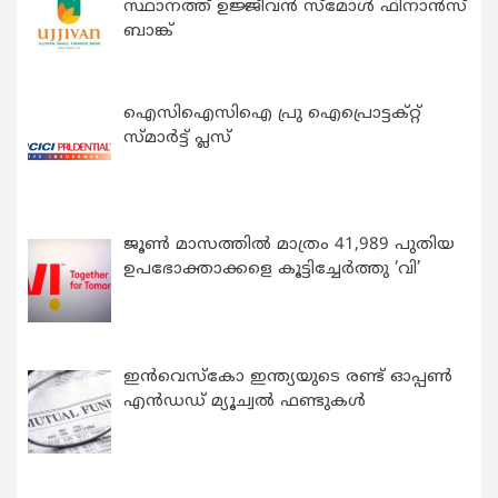
സ്ഥാനത്ത് ഉജ്ജീവൻ സ്മോൾ ഫിനാൻസ്
ബാങ്ക്
ഐസിഐസിഐ പ്രു ഐപ്രൊട്ടക്റ്റ്
സ്മാർട്ട് പ്ലസ്
ജൂൺ മാസത്തിൽ മാത്രം 41,989 പുതിയ
ഉപഭോക്താക്കളെ കൂട്ടിച്ചേർത്തു ‘വി’
ഇന്‍വെസ്കോ ഇന്ത്യയുടെ രണ്ട് ഓപ്പണ്‍
എന്‍ഡഡ് മ്യൂച്വല്‍ ഫണ്ടുകള്‍