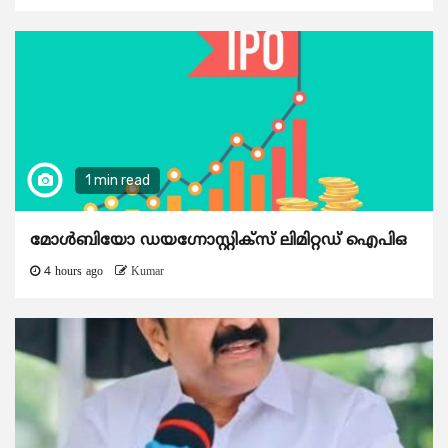
1 min read
മോൾബിയോ ഡയഗ്നോസ്റ്റിക്സ് ലിമിറ്റഡ് ഐപിഒ
4 hours ago
Kumar