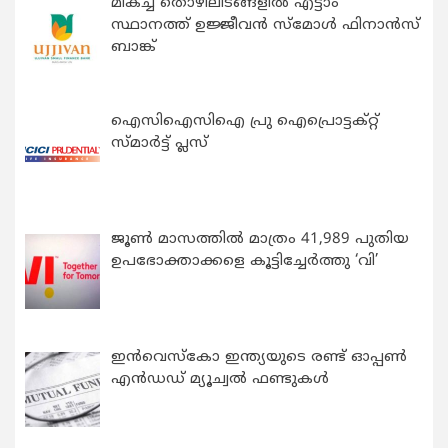
മികച്ച തൊഴിലിടങ്ങളിൽ എട്ടാം
സ്ഥാനത്ത് ഉജ്ജീവൻ സ്മോൾ ഫിനാൻസ്
ബാങ്ക്
ഐസിഐസിഐ പ്രു ഐപ്രൊട്ടക്റ്റ്
സ്മാർട്ട് പ്ലസ്
ജൂൺ മാസത്തിൽ മാത്രം 41,989 പുതിയ
ഉപഭോക്താക്കളെ കൂട്ടിച്ചേർത്തു ‘വി’
ഇന്‍വെസ്കോ ഇന്ത്യയുടെ രണ്ട് ഓപ്പണ്‍
എന്‍ഡഡ് മ്യൂച്വല്‍ ഫണ്ടുകള്‍