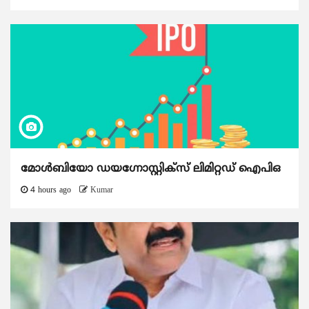
മോൾബിയോ ഡയഗ്നോസ്റ്റിക്സ് ലിമിറ്റഡ് ഐപിഒ
4 hours ago
Kumar