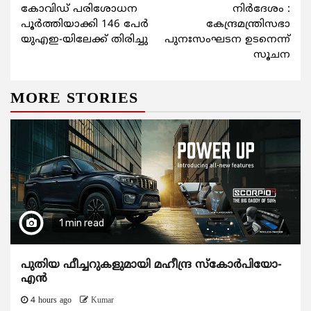
കോവിഡ് പരിശോധന
നിര്‍ദേശം :
പൂര്‍ത്തിയാക്കി 146 പേര്‍
കേന്ദ്രമന്ത്രിസഭാ
യുഎഇ-യിലേക്ക് തിരിച്ചു
പുനഃസംഘടന ഉടനെന്ന്
സൂചന
MORE STORIES
1 min read
പുതിയ ഫീച്ചറുകളുമായി മഹീന്ദ്ര സ്കോർപിയോ-
എൻ
4 hours ago
Kumar