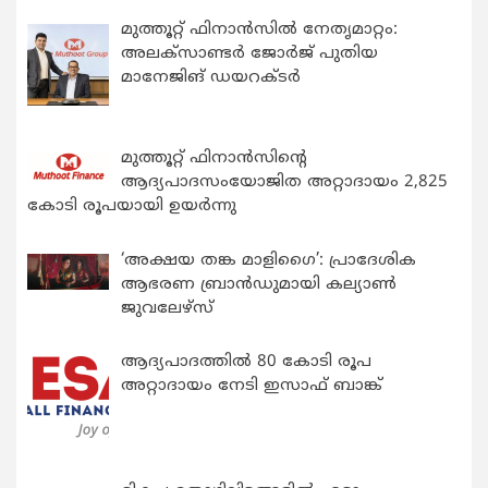
മുത്തൂറ്റ് ഫിനാൻസിൽ നേതൃമാറ്റം:
അലക്സാണ്ടർ ജോർജ് പുതിയ
മാനേജിങ് ഡയറക്ടർ
മുത്തൂറ്റ് ഫിനാൻസിന്റെ
ആദ്യപാദസംയോജിത അറ്റാദായം 2,825
കോടി രൂപയായി ഉയർന്നു
‘അക്ഷയ തങ്ക മാളിഗൈ’: പ്രാദേശിക
ആഭരണ ബ്രാന്‍ഡുമായി കല്യാണ്‍
ജുവലേഴ്‌സ്
ആദ്യപാദത്തിൽ 80 കോടി രൂപ
അറ്റാദായം നേടി ഇസാഫ് ബാങ്ക്