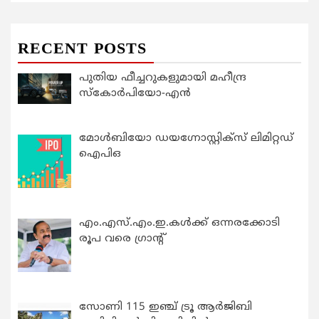
RECENT POSTS
പുതിയ ഫീച്ചറുകളുമായി മഹീന്ദ്ര
സ്കോർപിയോ-എൻ
മോൾബിയോ ഡയഗ്നോസ്റ്റിക്സ് ലിമിറ്റഡ്
ഐപിഒ
എം.എസ്.എം.ഇ.കൾക്ക് ഒന്നരക്കോടി
രൂപ വരെ ഗ്രാന്റ്
സോണി 115 ഇഞ്ച് ട്രൂ ആർജിബി