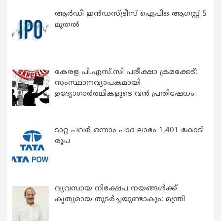
ആർഡീ ഇൻഡസ്ട്രീസ് ഐപിഒ ആഗസ്റ്റ് 5
മുതൽ
കേരള പി.എസ്.സി പരീക്ഷാ ക്രമക്കേട്:
സംസ്ഥാനവ്യാപകമായി
ഉദ്യോഗാര്‍ത്ഥികളുടെ വന്‍ പ്രതിഷേധം
ടാറ്റ പവർ ഒന്നാം പാദ ലാഭം 1,401 കോടി
രൂപ
വ്യവസായ നിക്ഷേപ നയങ്ങള്‍ക്ക്
കൃത്യമായ തുടര്‍ച്ചയുണ്ടാകും: മന്ത്രി