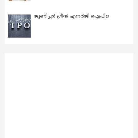
ജൂണിപ്പർ ഗ്രീൻ എനർജി ഐപിഒ