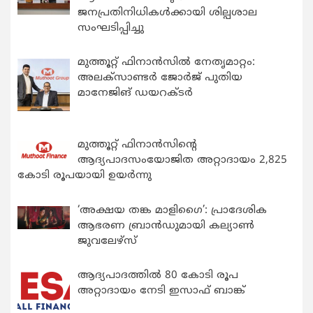
ജനപ്രതിനിധികൾക്കായി ശില്പശാല
സംഘടിപ്പിച്ചു
മുത്തൂറ്റ് ഫിനാൻസിൽ നേതൃമാറ്റം:
അലക്സാണ്ടർ ജോർജ് പുതിയ
മാനേജിങ് ഡയറക്ടർ
മുത്തൂറ്റ് ഫിനാൻസിന്റെ
ആദ്യപാദസംയോജിത അറ്റാദായം 2,825
കോടി രൂപയായി ഉയർന്നു
‘അക്ഷയ തങ്ക മാളിഗൈ’: പ്രാദേശിക
ആഭരണ ബ്രാന്‍ഡുമായി കല്യാണ്‍
ജുവലേഴ്‌സ്
ആദ്യപാദത്തിൽ 80 കോടി രൂപ
അറ്റാദായം നേടി ഇസാഫ് ബാങ്ക്