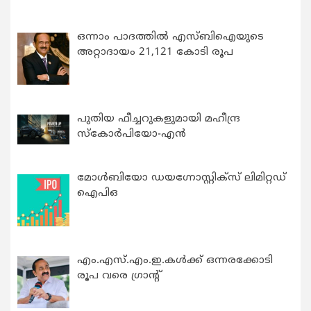
ഒന്നാം പാദത്തിൽ എസ്ബിഐയുടെ
അറ്റാദായം 21,121 കോടി രൂപ
പുതിയ ഫീച്ചറുകളുമായി മഹീന്ദ്ര
സ്കോർപിയോ-എൻ
മോൾബിയോ ഡയഗ്നോസ്റ്റിക്സ് ലിമിറ്റഡ്
ഐപിഒ
എം.എസ്.എം.ഇ.കൾക്ക് ഒന്നരക്കോടി
രൂപ വരെ ഗ്രാന്റ്