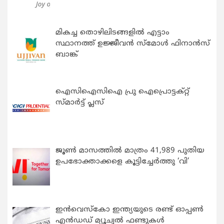
മികച്ച തൊഴിലിടങ്ങളിൽ എട്ടാം
സ്ഥാനത്ത് ഉജ്ജീവൻ സ്മോൾ ഫിനാൻസ്
ബാങ്ക്
ഐസിഐസിഐ പ്രു ഐപ്രൊട്ടക്റ്റ്
സ്മാർട്ട് പ്ലസ്
ജൂൺ മാസത്തിൽ മാത്രം 41,989 പുതിയ
ഉപഭോക്താക്കളെ കൂട്ടിച്ചേർത്തു ‘വി’
ഇന്‍വെസ്കോ ഇന്ത്യയുടെ രണ്ട് ഓപ്പണ്‍
എന്‍ഡഡ് മ്യൂച്വല്‍ ഫണ്ടുകള്‍