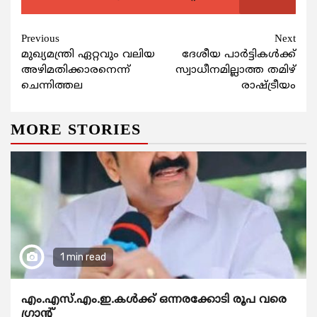
Continue
Previous
Next
മുഖ്യമന്ത്രി ഏറ്റവും വലിയ
ദേശീയ പാര്‍ട്ടികള്‍ക്ക്
Reading
അഴിമതിക്കാരനെന്ന്
സ്വാധീനമില്ലാത്ത തമിഴ്
ചെന്നിത്തല
രാഷ്ട്രീയം
MORE STORIES
1 min read
എം.എസ്.എം.ഇ.കൾക്ക് ഒന്നരക്കോടി രൂപ വരെ
ഗ്രാന്റ്