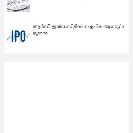
ആർഡീ ഇൻഡസ്ട്രീസ് ഐപിഒ ആഗസ്റ്റ് 5
മുതൽ