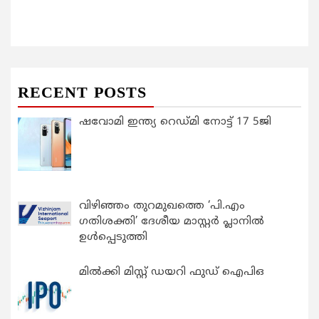
RECENT POSTS
ഷവോമി ഇന്ത്യ റെഡ്മി നോട്ട് 17 5ജി
വിഴിഞ്ഞം തുറമുഖത്തെ ‘പി.എം
ഗതിശക്തി’ ദേശീയ മാസ്റ്റർ പ്ലാനിൽ
ഉൾപ്പെടുത്തി
മിൽക്കി മിസ്റ്റ് ഡയറി ഫുഡ് ഐപിഒ