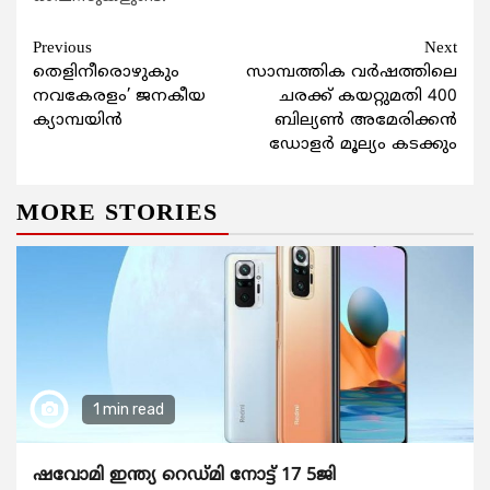
Continue
Previous
Next
തെളിനീരൊഴുകും
സാമ്പത്തിക വർഷത്തിലെ
Reading
നവകേരളം’ ജനകീയ
ചരക്ക് കയറ്റുമതി 400
ക്യാമ്പയിൻ
ബില്യൺ അമേരിക്കൻ
ഡോളർ മൂല്യം കടക്കും
MORE STORIES
1 min read
ഷവോമി ഇന്ത്യ റെഡ്മി നോട്ട് 17 5ജി