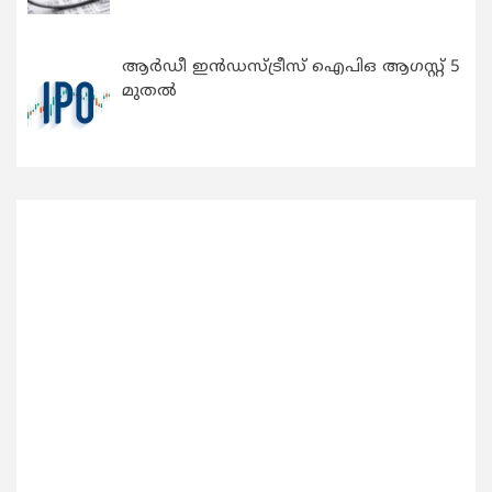
ആർഡീ ഇൻഡസ്ട്രീസ് ഐപിഒ ആഗസ്റ്റ് 5
മുതൽ