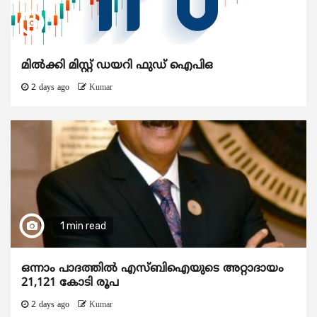
മിൽക്കി മിസ്റ്റ് ഡയറി ഫുഡ് ഐപിഒ
2 days ago
Kumar
1 min read
ഒന്നാം പാദത്തിൽ എസ്ബിഐയുടെ അറ്റാദായം
21,121 കോടി രൂപ
2 days ago
Kumar