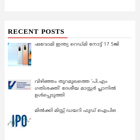
RECENT POSTS
ഷവോമി ഇന്ത്യ റെഡ്മി നോട്ട് 17 5ജി
വിഴിഞ്ഞം തുറമുഖത്തെ ‘പി.എം
ഗതിശക്തി’ ദേശീയ മാസ്റ്റർ പ്ലാനിൽ
ഉൾപ്പെടുത്തി
മിൽക്കി മിസ്റ്റ് ഡയറി ഫുഡ് ഐപിഒ