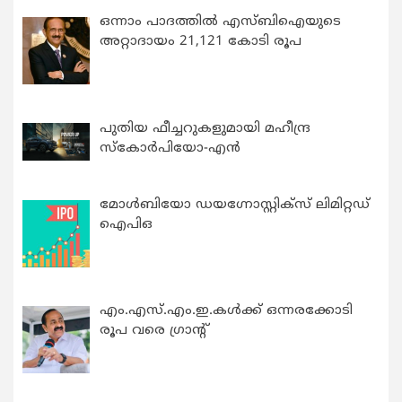
ഒന്നാം പാദത്തിൽ എസ്ബിഐയുടെ
അറ്റാദായം 21,121 കോടി രൂപ
പുതിയ ഫീച്ചറുകളുമായി മഹീന്ദ്ര
സ്കോർപിയോ-എൻ
മോൾബിയോ ഡയഗ്നോസ്റ്റിക്സ് ലിമിറ്റഡ്
ഐപിഒ
എം.എസ്.എം.ഇ.കൾക്ക് ഒന്നരക്കോടി
രൂപ വരെ ഗ്രാന്റ്