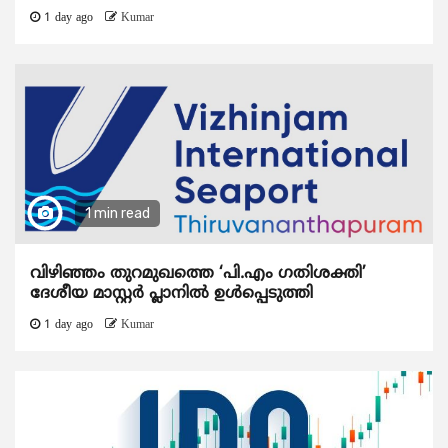
1 day ago
Kumar
1 min read
വിഴിഞ്ഞം തുറമുഖത്തെ ‘പി.എം ഗതിശക്തി’
ദേശീയ മാസ്റ്റർ പ്ലാനിൽ ഉൾപ്പെടുത്തി
1 day ago
Kumar