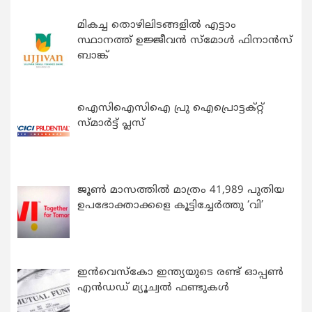
മികച്ച തൊഴിലിടങ്ങളിൽ എട്ടാം
സ്ഥാനത്ത് ഉജ്ജീവൻ സ്മോൾ ഫിനാൻസ്
ബാങ്ക്
ഐസിഐസിഐ പ്രു ഐപ്രൊട്ടക്റ്റ്
സ്മാർട്ട് പ്ലസ്
ജൂൺ മാസത്തിൽ മാത്രം 41,989 പുതിയ
ഉപഭോക്താക്കളെ കൂട്ടിച്ചേർത്തു ‘വി’
ഇന്‍വെസ്കോ ഇന്ത്യയുടെ രണ്ട് ഓപ്പണ്‍
എന്‍ഡഡ് മ്യൂച്വല്‍ ഫണ്ടുകള്‍