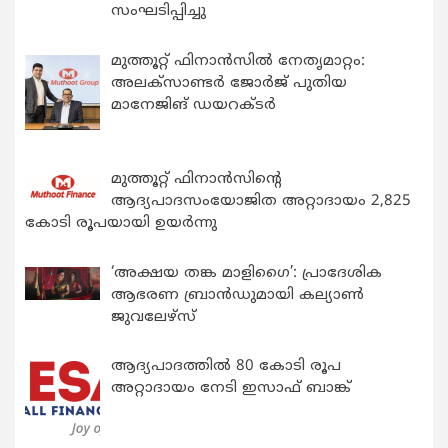
സംഘടിപ്പിച്ചു
മുത്തൂറ്റ് ഫിനാൻസിൽ നേതൃമാറ്റം:
അലക്സാണ്ടർ ജോർജ് പുതിയ
മാനേജിങ് ഡയറക്ടർ
മുത്തൂറ്റ് ഫിനാൻസിന്റെ
ആദ്യപാദസംയോജിത അറ്റാദായം 2,825
കോടി രൂപയായി ഉയർന്നു
‘അക്ഷയ തങ്ക മാളിഗൈ’: പ്രാദേശിക
ആഭരണ ബ്രാന്‍ഡുമായി കല്യാണ്‍
ജുവലേഴ്‌സ്
ആദ്യപാദത്തിൽ 80 കോടി രൂപ
അറ്റാദായം നേടി ഇസാഫ് ബാങ്ക്